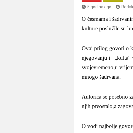
5 godina ago
Redak
O česmama i šadrvanim
kulture poslužile su br
Ovaj prilog govori o k
njegovanju i „kulta“ 
svojevremeno,u vrije
mnogo šadrvana.
Autorica se posebno zal
njih preostalo,a zagov
O vodi najbolje govore