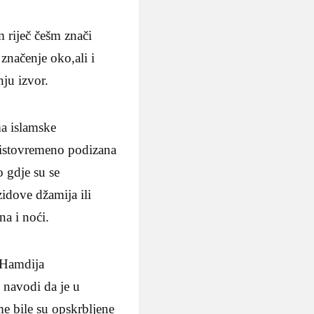
m riječ češm znači
značenje oko,ali i
ju izvor.
ma islamske
 istovremeno podizana
o gdje su se
idove džamija ili
na i noći.
i Hamdija
 navodi da je u
e bile su opskrbljene