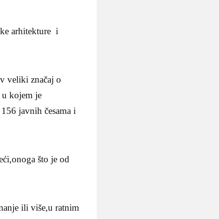
ke arhitekture i
v veliki značaj o
 u kojem je
156 javnih česama i
reći,onoga što je od
nje ili više,u ratnim