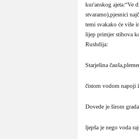
kur'anskog ajeta:“Ve d
stvaramo),pjesnici naj
temi svakako će više im
lijep primjer stihova 
Rushdija:
Starješina čauša,plemen
čistom vodom napoji 
Dovede je širom grada
ljepša je nego voda raj