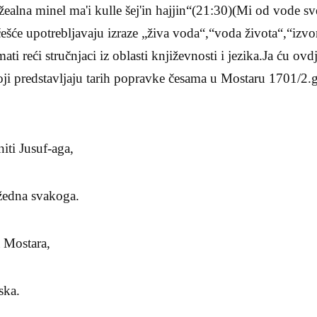
žealna minel ma'i kulle šej'in hajjin“(21:30)(Mi od vode sv
češće upotrebljavaju izraze „živa voda“,“voda života“,“izvo
ati reći stručnjaci iz oblasti književnosti i jezika.Ja ću ov
koji predstavljaju tarih popravke česama u Mostaru 1701/2.
iti Jusuf-aga,
žedna svakoga.
 Mostara,
ska.