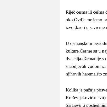
Riječ česma ili češma d
oko.Ovdje možemo povu
izvor,kao i u savreme
U osmanskom periodu n
kulture.Česme su u na
dva cilja-džematlije s
snabdjevali vodom za s
njihovih harema,što zn
Kolika je pažnja posv
Kreševljaković u svojo
Sarajevu u posljednji