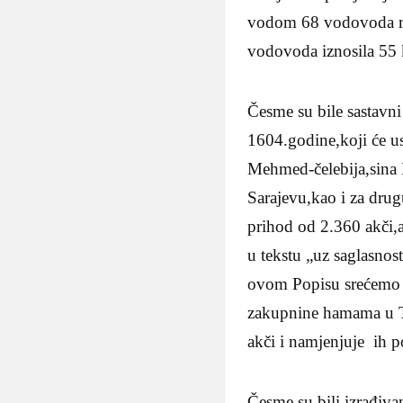
vodom 68 vodovoda raz
vodovoda iznosila 55
Česme su bile sastavn
1604.godine,koji će us
Mehmed-čelebija,sina
Sarajevu,kao i za dru
prihod od 2.360 akči,a
u tekstu „uz saglasnos
ovom Popisu srećemo i
zakupnine hamama u T
akči i namjenjuje ih 
Česme su bili izrađiv