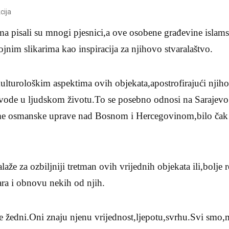
cija
a pisali su mnogi pjesnici,a ove osobene građevine islams
ojnim slikarima kao inspiracija za njihovo stvaralaštvo.
ulturološkim aspektima ovih objekata,apostrofirajući njiho
vode u ljudskom životu.To se posebno odnosi na Sarajevo
me osmanske uprave nad Bosnom i Hercegovinom,bilo čak 
aže za ozbiljniji tretman ovih vrijednih objekata ili,bolje 
ara i obnovu nekih od njih.
 žedni.Oni znaju njenu vrijednost,ljepotu,svrhu.Svi smo,ma