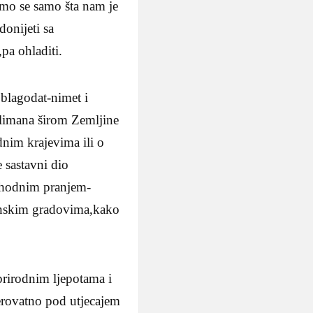
imo se samo šta nam je
donijeti sa
pa ohladiti.
 blagodat-nimet i
slimana širom Zemljine
dnim krajevima ili o
 sastavni dio
edhodnim pranjem-
manskim gradovima,kako
prirodnim ljepotama i
erovatno pod utjecajem