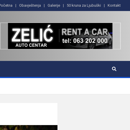
Početna
Obavještenja
Galerije
50 kruna za Ljubuški
Kontakt