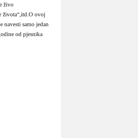
e živo
r života“,itd.O ovoj
dje navesti samo jedan
godine od pjesnika