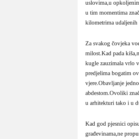
uslovima,u opkoljenim 
u tim momentima značil
kilometrima udaljenih 
Za svakog čovjeka vod
milost.Kad pada kiša,
kugle zauzimala vrlo v
predjelima bogatim ov
vjere.Obavljanje jedn
abdestom.Ovoliki znač
u arhitekturi tako i u
Kad god pjesnici opis
građevinama,ne propuš