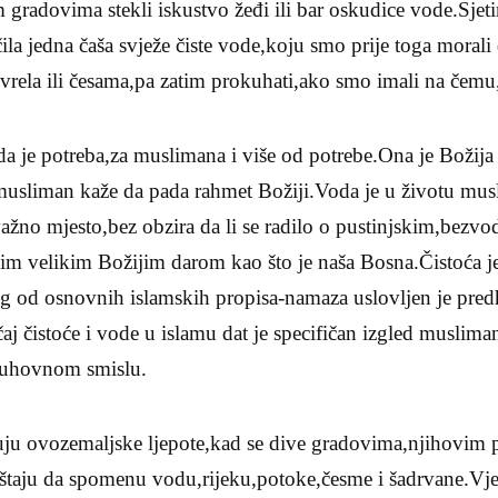
gradovima stekli iskustvo žeđi ili bar oskudice vode.Sjet
a jedna čaša svježe čiste vode,koju smo prije toga morali 
vrela ili česama,pa zatim prokuhati,ako smo imali na čemu,
a je potreba,za muslimana i više od potrebe.Ona je Božija
musliman kaže da pada rahmet Božiji.Voda je u životu mu
ažno mjesto,bez obzira da li se radilo o pustinjskim,bezvo
im velikim Božijim darom kao što je naša Bosna.Čistoća je
og od osnovnih islamskih propisa-namaza uslovljen je pr
aj čistoće i vode u islamu dat je specifičan izgled musli
 duhovnom smislu.
uju ovozemaljske ljepote,kad se dive gradovima,njihovim 
taju da spomenu vodu,rijeku,potoke,česme i šadrvane.Vj