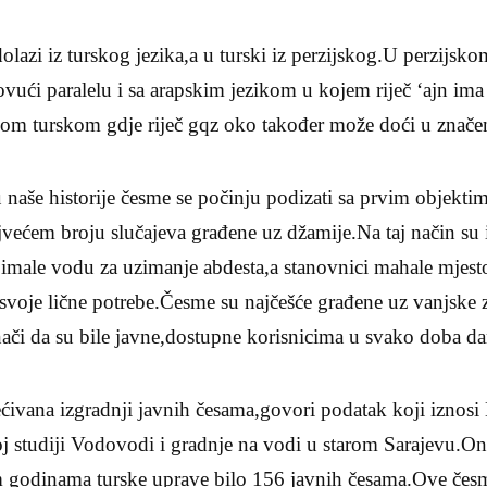
olazi iz turskog jezika,a u turski iz perzijskog.U perzijsko
ći paralelu i sa arapskim jezikom u kojem riječ ‘ajn ima 
nom turskom gdje riječ gqz oko također može doći u značen
aše historije česme se počinju podizati sa prvim objekti
jvećem broju slučajeva građene uz džamije.Na taj način su
u imale vodu za uzimanje abdesta,a stanovnici mahale mjest
voje lične potrebe.Česme su najčešće građene uz vanjske z
ači da su bile javne,dostupne korisnicima u svako doba da
ećivana izgradnji javnih česama,govori podatak koji iznos
j studiji Vodovodi i gradnje na vodi u starom Sarajevu.On
m godinama turske uprave bilo 156 javnih česama.Ove česm