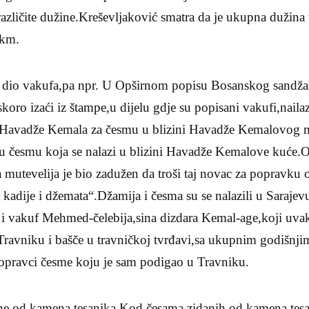
ličite dužine.Kreševljaković smatra da je ukupna dužina t
 km.
i dio vakufa,pa npr. U Opširnom popisu Bosanskog sandža
koro izaći iz štampe,u dijelu gdje su popisani vakufi,nail
 Havadže Kemala za česmu u blizini Havadže Kemalovog 
gu česmu koja se nalazi u blizini Havadže Kemalove kuće.
 mutevelija je bio zadužen da troši taj novac za popravku 
t kadije i džemata“.Džamija i česma su se nalazili u Saraje
 vakuf Mehmed-čelebija,sina dizdara Kemal-age,koji uvak
ravniku i bašče u travničkoj tvrđavi,sa ukupnim godišnj
popravci česme koju je sam podigao u Travniku.
ane od kamena tesanika.Kod česama zidanih od kamena tesa