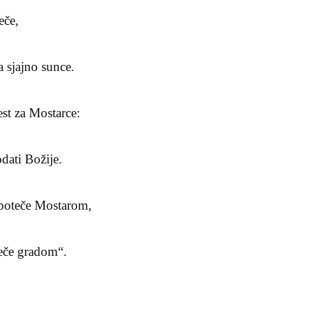
eče,
a sjajno sunce.
est za Mostarce:
dati Božije.
 poteče Mostarom,
eče gradom“.