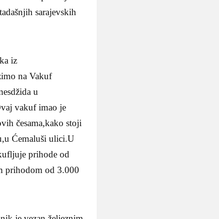
adašnjih sarajevskih
ka iz
azimo na Vakuf
mesdžida u
Ovaj vakuf imao je
ovih česama,kako stoji
vu,u Ćemaluši ulici.U
ufljuje prihode od
im prihodom od 3.000
nik je vezan željeznim