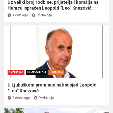
Uz veliki broj rodbine, prijatelja i komšija na
Humcu ispraćen Leopold “Leo” Knezović
1 dan ago
Redakcija
AKTUELNO
IN MEMORIAM
LJUBUŠKI
U Ljubuškom preminuo naš susjed Leopold
“Leo” Knezović
4 dana ago
Redakcija