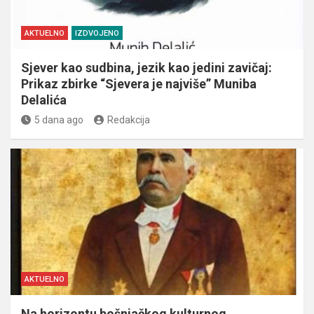
AKTUELNO
IZDVOJENO
Sjever kao sudbina, jezik kao jedini zavičaj:
Prikaz zbirke “Sjevera je najviše” Muniba
Delalića
5 dana ago
Redakcija
AKTUELNO
Na horizontu bošnjačkog kulturnog