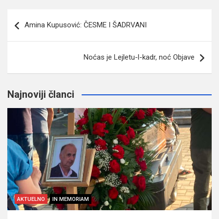
Navigacija
Amina Kupusović: ČESME I ŠADRVANI
članaka
Noćas je Lejletu-l-kadr, noć Objave
Najnoviji članci
AKTUELNO
IN MEMORIAM