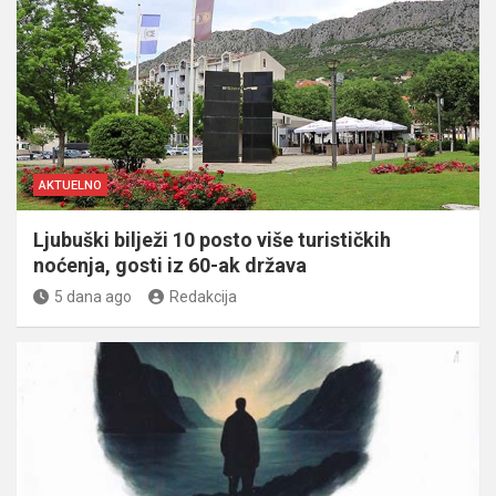
AKTUELNO
Ljubuški bilježi 10 posto više turističkih
noćenja, gosti iz 60-ak država
5 dana ago
Redakcija