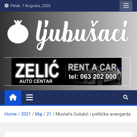
Skip
Petak, 7 Augusta, 2026
to
content
Ljubušaci
Svom voljenom gradu
Home
2021
Maj
21
Mustafa Golubić i politička avangarda