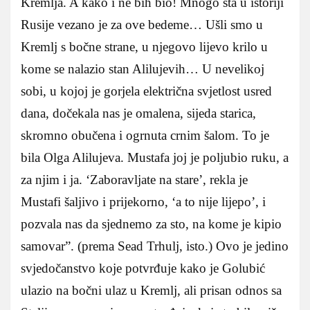
Kremlja. A kako i ne bih bio! Mnogo šta u istoriji
Rusije vezano je za ove bedeme… Ušli smo u
Kremlj s bočne strane, u njegovo lijevo krilo u
kome se nalazio stan Alilujevih… U nevelikoj
sobi, u kojoj je gorjela električna svjetlost usred
dana, dočekala nas je omalena, sijeda starica,
skromno obučena i ogrnuta crnim šalom. To je
bila Olga Alilujeva. Mustafa joj je poljubio ruku, a
za njim i ja. ‘Zaboravljate na stare’, rekla je
Mustafi šaljivo i prijekorno, ‘a to nije lijepo’, i
pozvala nas da sjednemo za sto, na kome je kipio
samovar”. (prema Sead Trhulj, isto.) Ovo je jedino
svjedočanstvo koje potvrđuje kako je Golubić
ulazio na bočni ulaz u Kremlj, ali prisan odnos sa