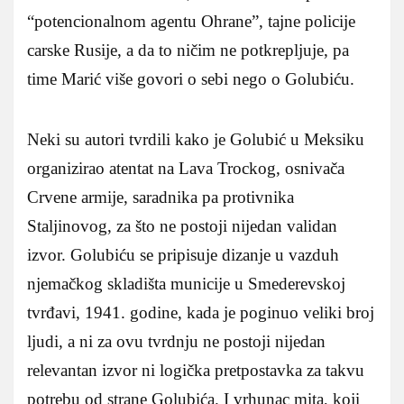
“potencionalnom agentu Ohrane”, tajne policije
carske Rusije, a da to ničim ne potkrepljuje, pa
time Marić više govori o sebi nego o Golubiću.
Neki su autori tvrdili kako je Golubić u Meksiku
organizirao atentat na Lava Trockog, osnivača
Crvene armije, saradnika pa protivnika
Staljinovog, za što ne postoji nijedan validan
izvor. Golubiću se pripisuje dizanje u vazduh
njemačkog skladišta municije u Smederevskoj
tvrđavi, 1941. godine, kada je poginuo veliki broj
ljudi, a ni za ovu tvrdnju ne postoji nijedan
relevantan izvor ni logička pretpostavka za takvu
potrebu od strane Golubića. I vrhunac mita, koji