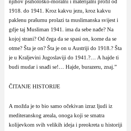
njihov psihološko-moralni i materijalni profil od
1918. do 1941. Kroz kakvu jezu, kroz kakvu
paklenu prašumu prolazi ta muslimanska svijest i
gdje taj Musliman 1941. ima da sebe nađe? Na
kojoj strani? Od čega da se spasi on, kome da se
otme? Šta je on? Šta je on u Austriji do 1918.? Šta
je u Kraljevini Jugoslaviji do 1941.?… A hajde ti
budi mudar i snađi se!… Hajde, burazeru, znaj.”
ČITANJE HISTORIJE
A možda je to bio samo očekivan izraz ljudi iz
mediteranskog areala, onoga koji se smatra
kolijevkom svih velikih ideja i preokreta u historiji