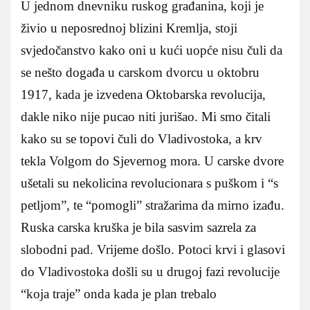
U jednom dnevniku ruskog građanina, koji je
živio u neposrednoj blizini Kremlja, stoji
svjedočanstvo kako oni u kući uopće nisu čuli da
se nešto događa u carskom dvorcu u oktobru
1917, kada je izvedena Oktobarska revolucija,
dakle niko nije pucao niti jurišao. Mi smo čitali
kako su se topovi čuli do Vladivostoka, a krv
tekla Volgom do Sjevernog mora. U carske dvore
ušetali su nekolicina revolucionara s puškom i “s
petljom”, te “pomogli” stražarima da mirno izađu.
Ruska carska kruška je bila sasvim sazrela za
slobodni pad. Vrijeme došlo. Potoci krvi i glasovi
do Vladivostoka došli su u drugoj fazi revolucije
“koja traje” onda kada je plan trebalo