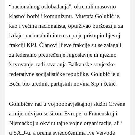
“nacionalnog oslobađanja”, okrenuli masovno
klasnoj borbi i komunizmu. Mustafa Golubić je,
kao i većina nacionalista, optuživao buržoaziju za
izdaju nacionalnih interesa pa je pristupio lijevoj
frakciji KPJ. Članovi lijeve frakcije su se zalagali
za federalno preuređenje Jugoslavije ili njezino
žrtvovanje, radi stvaranja Balkanske sovjetske
federativne socijalističke republike. Golubić je u
Beču bio urednik partijskih novina Srp i čekić.
Golubićev rad u vojnoobavještajnoj službi Crvene
armije odvijao se širom Evrope; u Francuskoj i
Njemačkoj u okviru tajne vojne organizacije, ali i
u SAD-u, a prema svjedočenjima Ive Vejvode