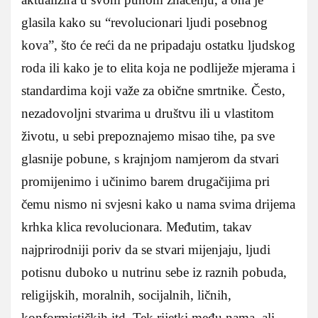
glasila kako su “revolucionari ljudi posebnog
kova”, što će reći da ne pripadaju ostatku ljudskog
roda ili kako je to elita koja ne podliježe mjerama i
standardima koji važe za obične smrtnike. Često,
nezadovoljni stvarima u društvu ili u vlastitom
životu, u sebi prepoznajemo misao tihe, pa sve
glasnije pobune, s krajnjom namjerom da stvari
promijenimo i učinimo barem drugačijima pri
čemu nismo ni svjesni kako u nama svima drijema
krhka klica revolucionara. Međutim, takav
najprirodniji poriv da se stvari mijenjaju, ljudi
potisnu duboko u nutrinu sebe iz raznih pobuda,
religijskih, moralnih, socijalnih, ličnih,
konformističkih itd. Tek rijetki među nama, ali