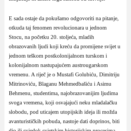
E sada ostaje da pokušamo odgovoriti na pitanje,
otkuda taj fenomen revolucionara u jednom
Stocu, na početku 20. stoljeća, mladih
obrazovanih ljudi koji kreću da promijene svijet u
jednom teškom postkolonijalnom turskom i
kolonijalnom nastupajućem austrougarskom
vremenu. A riječ je o Mustafi Golubiću, Dimitriju
Mitrinoviću, Blaganu Mehmedbašiću i Asimu
Behmenu, studentima, najobrazovanijim ljudima
svoga vremena, koji osvajajući neku mladalačku
slobodu, pod uticajem utopijskih ideja ili možda
avanturističkih pobuda, nastoje dati doprinos, biti
dio ili svjedok svjetskim historijskim procesima,