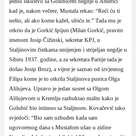
jedno iskustvo sa Golubićem negdje u Americi
kad je, nakon večere, Mustafa rekao: “Reći ću ti
nešto, ali ako kome kažeš, ubiću te.” Tada mu je
otkrio da je Gorkić špijun (Milan Gorkić, pravim
imenom Josip Čižinski, sekretar KPJ, u
Staljinovim čistkama smijenjen i strijeljan negdje u
Sibiru 1937. godine, a za sekretara Partije tada je
došao Josip Broz), a vijest je saznao od izvjesnog
Filipa kome je to otkrila Staljinova punica Olga
Alilujeva. Upravo je jedan susret sa Olgom
Alilujevom u Kremlju razbuktao maštu kako je
Golubić bio intimus sa Staljinom. Kovačević tako
svjedoči: “Bio sam uzbuđen kada sam
ugovorenog dana s Mustafom ušao u zidine