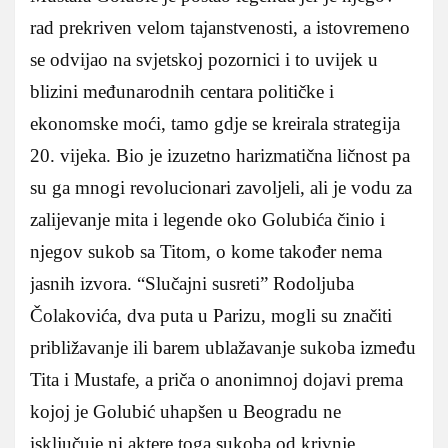
rad prekriven velom tajanstvenosti, a istovremeno
se odvijao na svjetskoj pozornici i to uvijek u
blizini međunarodnih centara političke i
ekonomske moći, tamo gdje se kreirala strategija
20. vijeka. Bio je izuzetno harizmatična ličnost pa
su ga mnogi revolucionari zavoljeli, ali je vodu za
zalijevanje mita i legende oko Golubića činio i
njegov sukob sa Titom, o kome također nema
jasnih izvora. “Slučajni susreti” Rodoljuba
Čolakovića, dva puta u Parizu, mogli su značiti
približavanje ili barem ublažavanje sukoba između
Tita i Mustafe, a priča o anonimnoj dojavi prema
kojoj je Golubić uhapšen u Beogradu ne
isključuje ni aktere toga sukoba od krivnje.