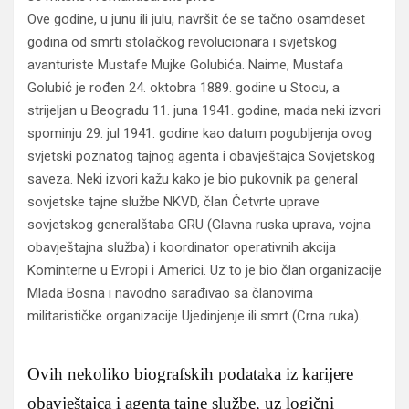
Ove godine, u junu ili julu, navršit će se tačno osamdeset
godina od smrti stolačkog revolucionara i svjetskog
avanturiste Mustafe Mujke Golubića. Naime, Mustafa
Golubić je rođen 24. oktobra 1889. godine u Stocu, a
strijeljan u Beogradu 11. juna 1941. godine, mada neki izvori
spominju 29. jul 1941. godine kao datum pogubljenja ovog
svjetski poznatog tajnog agenta i obavještajca Sovjetskog
saveza. Neki izvori kažu kako je bio pukovnik pa general
sovjetske tajne službe NKVD, član Četvrte uprave
sovjetskog generalštaba GRU (Glavna ruska uprava, vojna
obavještajna služba) i koordinator operativnih akcija
Kominterne u Evropi i Americi. Uz to je bio član organizacije
Mlada Bosna i navodno sarađivao sa članovima
militarističke organizacije Ujedinjenje ili smrt (Crna ruka).
Ovih nekoliko biografskih podataka iz karijere
obavještajca i agenta tajne službe, uz logični