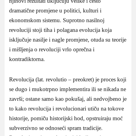
njihovi rezultati uključuju velike i često
dramatične promjene u politici, kulturi i
ekonomskom sistemu. Suprotno nasilnoj
revoluciji stoji tiha i polagana evolucija koja
isključuje nasilje i nagle promjene, otuda su teorije
i mišljenja o revoluciji vrlo oprečna i
kontradiktorna.
Revolucija (lat. revolutio – preokret) je proces koji
se dugo i mukotrpno implementira ili se nikada ne
završi; ostane samo kao pokušaj, ali nedvojbeno je
to kako revolucija i revolucionari utiču na tokove
historije, pomiču historijski hod, opstruiraju moć
subverzivno se odnoseći spram tradicije.