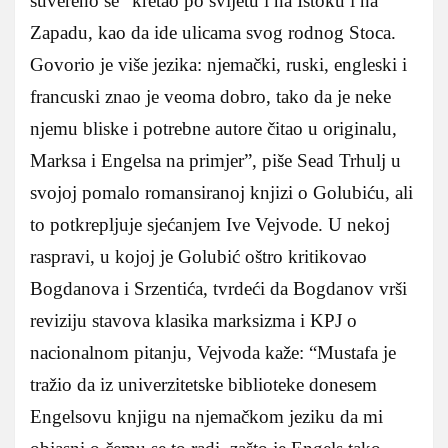
suvereno se “kretao po svijetu i na Istoku i na
Zapadu, kao da ide ulicama svog rodnog Stoca.
Govorio je više jezika: njemački, ruski, engleski i
francuski znao je veoma dobro, tako da je neke
njemu bliske i potrebne autore čitao u originalu,
Marksa i Engelsa na primjer”, piše Sead Trhulj u
svojoj pomalo romansiranoj knjizi o Golubiću, ali
to potkrepljuje sjećanjem Ive Vejvode. U nekoj
raspravi, u kojoj je Golubić oštro kritikovao
Bogdanova i Srzentića, tvrdeći da Bogdanov vrši
reviziju stavova klasika marksizma i KPJ o
nacionalnom pitanju, Vejvoda kaže: “Mustafa je
tražio da iz univerzitetske biblioteke donesem
Engelsovu knjigu na njemačkom jeziku da mi