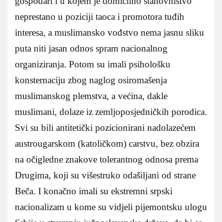
gospodari i u kojem je domicilno stanovništvo
neprestano u poziciji taoca i promotora tuđih
interesa, a muslimansko vođstvo nema jasnu sliku
puta niti jasan odnos spram nacionalnog
organiziranja. Potom su imali psihološku
konsternaciju zbog naglog osiromašenja
muslimanskog plemstva, a većina, dakle
muslimani, dolaze iz zemljoposjedničkih porodica.
Svi su bili antitetički pozicionirani nadolazećem
austrougarskom (katoličkom) carstvu, bez obzira
na očigledne znakove tolerantnog odnosa prema
Drugima, koji su višestruko odašiljani od strane
Beča. I konačno imali su ekstremni srpski
nacionalizam u kome su vidjeli pijemontsku ulogu