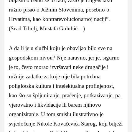
objasni o čemu se to radi, zašto je Engels tako
ružno pisao o Južnim Slovenima, posebno o
Hrvatima, kao kontrarevolucionarnoj naciji”.
(Sead Trhulj, Mustafa Golubić…)
A da li je u službi koju je obavljao bilo sve na
gospodskom nivou? Nije naravno, jer je, sigurno
je to, često morao izvršavati neke drugačije i
ružnije zadatke za koje nije bila potrebna
poliglotska kultura i intelektualna profinjenost,
kao što su špijuniranje, praćenje, potkazivanje, pa
vjerovatno i likvidacije ili barem njihovo
organiziranje. U tom smislu ilustrativno je
svjedočenje Nikole Kovačevića Starog, koji bilježi