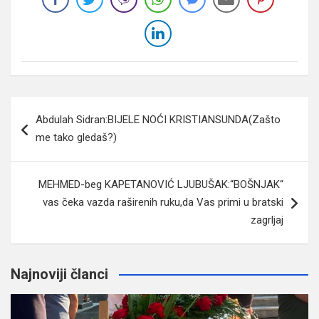
Navigacija
Abdulah Sidran:BIJELE NOĆI KRISTIANSUNDA(Zašto
članaka
me tako gledaš?)
MEHMED-beg KAPETANOVIĆ LJUBUŠAK:“BOŠNJAK“
vas čeka vazda raširenih ruku,da Vas primi u bratski
zagrljaj
Najnoviji članci