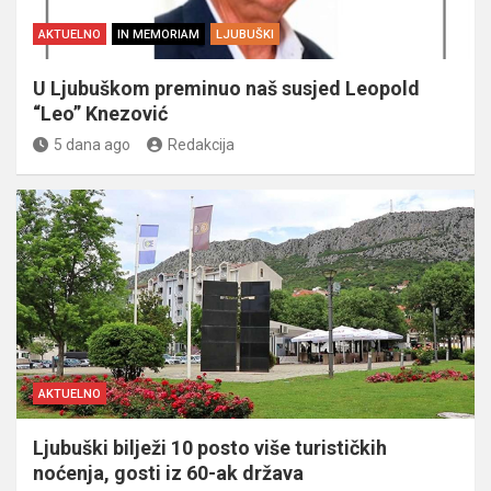
AKTUELNO
IN MEMORIAM
LJUBUŠKI
U Ljubuškom preminuo naš susjed Leopold
“Leo” Knezović
5 dana ago
Redakcija
AKTUELNO
Ljubuški bilježi 10 posto više turističkih
noćenja, gosti iz 60-ak država