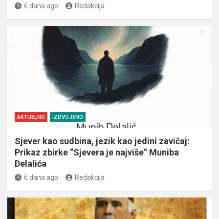
6 dana ago
Redakcija
AKTUELNO
IZDVOJENO
Sjever kao sudbina, jezik kao jedini zavičaj:
Prikaz zbirke “Sjevera je najviše” Muniba
Delalića
6 dana ago
Redakcija