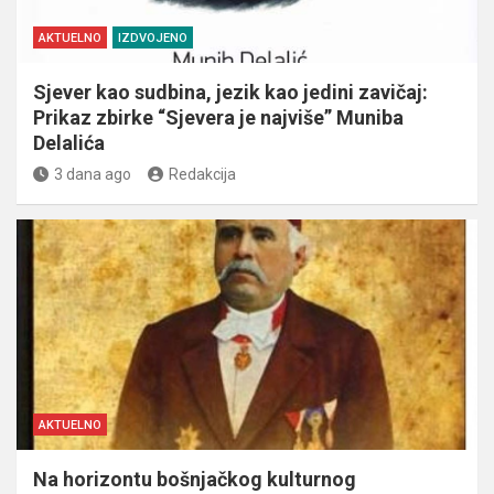
AKTUELNO
IZDVOJENO
Sjever kao sudbina, jezik kao jedini zavičaj:
Prikaz zbirke “Sjevera je najviše” Muniba
Delalića
3 dana ago
Redakcija
AKTUELNO
Na horizontu bošnjačkog kulturnog