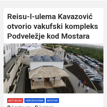
Reisu-l-ulema Kavazović
otvorio vakufski kompleks
Podveležje kod Mostara
AKTUELNO
HERCEGOVINA
MOSTAR
5 godina ago
Redakcija