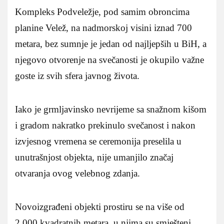
Kompleks Podveležje, pod samim obroncima
planine Velež, na nadmorskoj visini iznad 700
metara, bez sumnje je jedan od najljepših u BiH, a
njegovo otvorenje na svečanosti je okupilo važne
goste iz svih sfera javnog života.
Iako je grmljavinsko nevrijeme sa snažnom kišom
i gradom nakratko prekinulo svečanost i nakon
izvjesnog vremena se ceremonija preselila u
unutrašnjost objekta, nije umanjilo značaj
otvaranja ovog velebnog zdanja.
Novoizgrađeni objekti prostiru se na više od
2.000 kvadratnih metara, u njima su smješteni