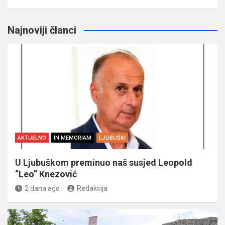
Najnoviji članci
AKTUELNO
IN MEMORIAM
LJUBUŠKI
U Ljubuškom preminuo naš susjed Leopold
“Leo” Knezović
2 dana ago
Redakcija