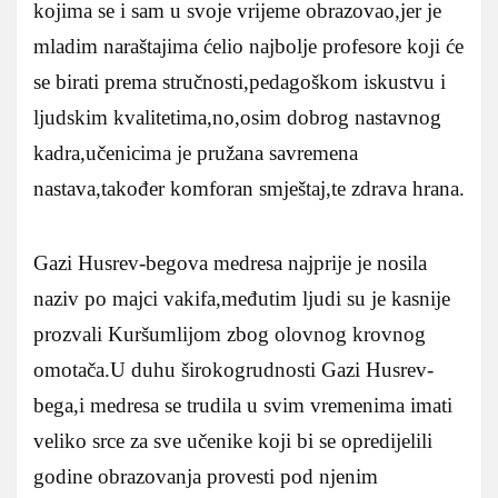
kojima se i sam u svoje vrijeme obrazovao,jer je
mladim naraštajima ćelio najbolje profesore koji će
se birati prema stručnosti,pedagoškom iskustvu i
ljudskim kvalitetima,no,osim dobrog nastavnog
kadra,učenicima je pružana savremena
nastava,također komforan smještaj,te zdrava hrana.
Gazi Husrev-begova medresa najprije je nosila
naziv po majci vakifa,međutim ljudi su je kasnije
prozvali Kuršumlijom zbog olovnog krovnog
omotača.U duhu širokogrudnosti Gazi Husrev-
bega,i medresa se trudila u svim vremenima imati
veliko srce za sve učenike koji bi se opredijelili
godine obrazovanja provesti pod njenim