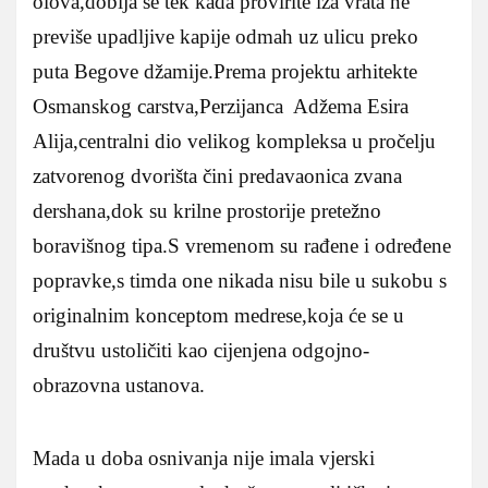
olova,dobija se tek kada provirite iza vrata ne
previše upadljive kapije odmah uz ulicu preko
puta Begove džamije.Prema projektu arhitekte
Osmanskog carstva,Perzijanca Adžema Esira
Alija,centralni dio velikog kompleksa u pročelju
zatvorenog dvorišta čini predavaonica zvana
dershana,dok su krilne prostorije pretežno
boravišnog tipa.S vremenom su rađene i određene
popravke,s timda one nikada nisu bile u sukobu s
originalnim konceptom medrese,koja će se u
društvu ustoličiti kao cijenjena odgojno-
obrazovna ustanova.
Mada u doba osnivanja nije imala vjerski