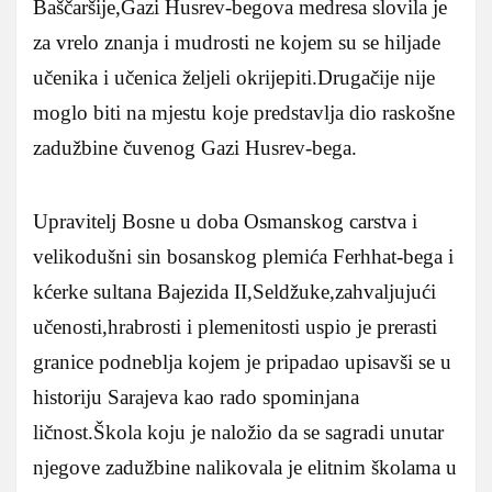
Baščaršije,Gazi Husrev-begova medresa slovila je
za vrelo znanja i mudrosti ne kojem su se hiljade
učenika i učenica željeli okrijepiti.Drugačije nije
moglo biti na mjestu koje predstavlja dio raskošne
zadužbine čuvenog Gazi Husrev-bega.
Upravitelj Bosne u doba Osmanskog carstva i
velikodušni sin bosanskog plemića Ferhhat-bega i
kćerke sultana Bajezida II,Seldžuke,zahvaljujući
učenosti,hrabrosti i plemenitosti uspio je prerasti
granice podneblja kojem je pripadao upisavši se u
historiju Sarajeva kao rado spominjana
ličnost.Škola koju je naložio da se sagradi unutar
njegove zadužbine nalikovala je elitnim školama u