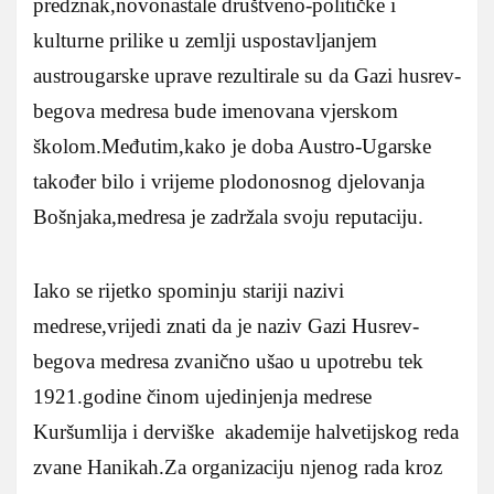
predznak,novonastale društveno-političke i
kulturne prilike u zemlji uspostavljanjem
austrougarske uprave rezultirale su da Gazi husrev-
begova medresa bude imenovana vjerskom
školom.Međutim,kako je doba Austro-Ugarske
također bilo i vrijeme plodonosnog djelovanja
Bošnjaka,medresa je zadržala svoju reputaciju.
Iako se rijetko spominju stariji nazivi
medrese,vrijedi znati da je naziv Gazi Husrev-
begova medresa zvanično ušao u upotrebu tek
1921.godine činom ujedinjenja medrese
Kuršumlija i derviške akademije halvetijskog reda
zvane Hanikah.Za organizaciju njenog rada kroz