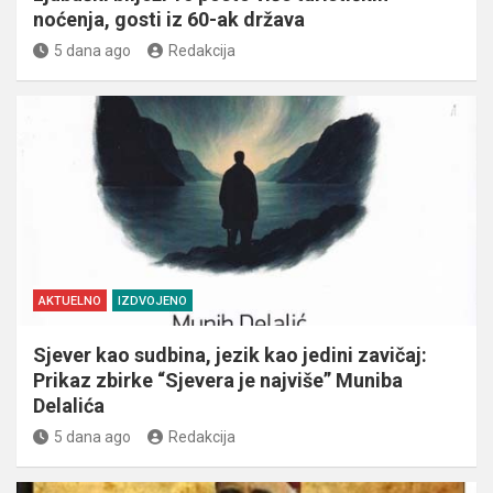
noćenja, gosti iz 60-ak država
5 dana ago
Redakcija
AKTUELNO
IZDVOJENO
Sjever kao sudbina, jezik kao jedini zavičaj:
Prikaz zbirke “Sjevera je najviše” Muniba
Delalića
5 dana ago
Redakcija