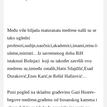
Među više hiljada maturanata medrese našli su se
tako ugledni
profesori,sudije,naučnici,akademici,imami,reisu-l-
uleme,ministri…Iz savremenog doba BiH
istaknuti Bošnjaci koji su također završili ovu
medresu su,između ostalih,Haris Silajdžić,Esad
Duraković,Enes Karić,te Rešid Hafizović…
Puni pogled na skladnu građevinu Gazi Husrev-
begove medrese,građenu od bosanskog kamena i