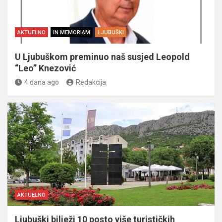
AKTUELNO
IN MEMORIAM
LJUBUŠKI
U Ljubuškom preminuo naš susjed Leopold
“Leo” Knezović
4 dana ago
Redakcija
AKTUELNO
Ljubuški bilježi 10 posto više turističkih