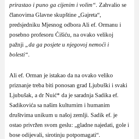
prirastao i puno ga cijenim i volim“.
Zahvalio se
članovima Glavne skupštine „Gajreta“,
predsjedniku Mjesnog odbora Ali ef. Ormanu i
posebno profesoru Ćišiću, na ovako velikoj
pažnji
„da ga posjete u njegovoj nemoći i
bolesti“.
Ali ef. Orman je istakao da na ovako veliko
priznanje treba biti ponosan grad Ljubuški i svaki
Ljubušak, a dr Nuić* da je saradnja Sadika ef.
Sadikovića sa našim kulturnim i humanim
društvima unikum u našoj zemlji. Sadik ef. je
ostao privržen svom geslu: „gladne najedati, gole i
bose odijevali, sirotinju potpomagati“.