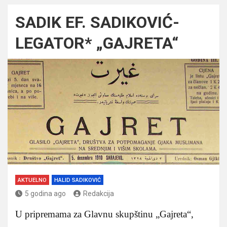
SADIK EF. SADIKOVIĆ-
LEGATOR* „GAJRETA“
AKTUELNO
HALID SADIKOVIĆ
5 godina ago
Redakcija
U pripremama za Glavnu skupštinu „Gajreta“,