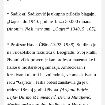
* Sadik ef. Sadiković je ukupno priložio blagajni
„Gajret“ do 1940. godine blizu 50.000 dinara.
(
Anonim. Naši merhumi. „Gajret“ 1940, 5, 105).
*
Profesor Hasan Ćišić-
(1902–1938
). Studirao je
na Filozofskom fakultetu u Beogradu. Svoj kratki
životni vijek proveo je kao profesor matematike i
fizike u mostarskoj gimnaziji. Ambiciozan i
kreativan kulturni i javni radnik, veoma aktivan u
radu “Gajreta”. Teška bolest zaustavila ga je u
trideset i šestoj godini života
. (Arijana Bajrić,
Lejla- Durmo Mehmedović, Berina Mihaljević.
Muslimanska narodna biblioteka u Mostaru: