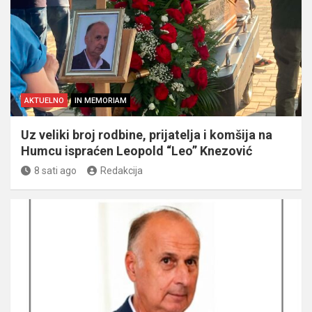
AKTUELNO
IN MEMORIAM
Uz veliki broj rodbine, prijatelja i komšija na
Humcu ispraćen Leopold “Leo” Knezović
8 sati ago
Redakcija