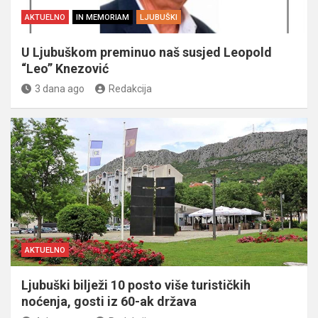
AKTUELNO
IN MEMORIAM
LJUBUŠKI
U Ljubuškom preminuo naš susjed Leopold
“Leo” Knezović
3 dana ago
Redakcija
AKTUELNO
Ljubuški bilježi 10 posto više turističkih
noćenja, gosti iz 60-ak država