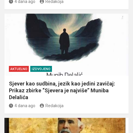
4 dana ago
Redakcija
AKTUELNO
IZDVOJENO
Sjever kao sudbina, jezik kao jedini zavičaj:
Prikaz zbirke “Sjevera je najviše” Muniba
Delalića
4 dana ago
Redakcija