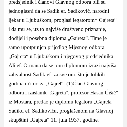
predsjednik i članovi Glavnog odbora bili su
jednoglasni da se Sadik ef. Sadiković, narodni
ljekar u Ljubuškom, proglasi legatorom* Gajreta“
i da mu se, uz to najviše društveno priznanje,
dodijeli i posebna diploma „Gajreta“. Time je
samo upotpunjen prijedlog Mjesnog odbora
„Gajreta“ u Ljubuškom i njegovog predsjednika
Ali ef. Ormana da se tom diplomom izrazi najviša
zahvalnost Sadik ef. za sve ono što je tolikih
godina učinio za „Gajret“. (1)
Član Glavnog
odbora i izaslanik „Gajreta“, profesor Hasan Ćišić*
iz Mostara, predao je diplomu legatoru „Gajreta“
Sadiku ef. Sadikoviću, proglašenom na Glavnoj
skupštini „Gajreta“ 11. jula 1937. godine.