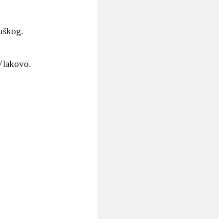
buškog.
 Vlakovo.