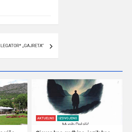
- LEGATOR* „GAJRETA“
AKTUELNO
IZDVOJENO