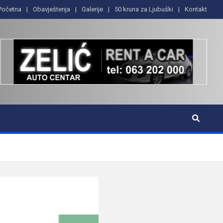
Početna
Obavještenja
Galerije
50 kruna za Ljubuški
Kontakt