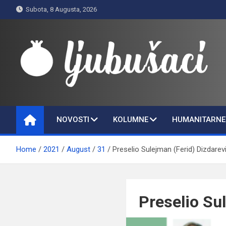
Skip
Subota, 8 Augusta, 2026
to
content
Ljubušaci
Svom voljenom gradu
NOVOSTI
KOLUMNE
HUMANITARNE 
Home
2021
August
31
Preselio Sulejman (Ferid) Dizdarev
Preselio Su