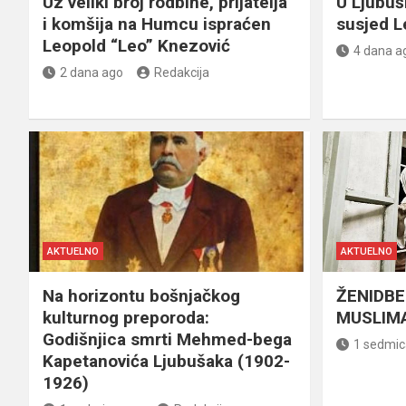
Uz veliki broj rodbine, prijatelja
U Ljubu
i komšija na Humcu ispraćen
susjed L
Leopold “Leo” Knezović
4 dana a
2 dana ago
Redakcija
AKTUELNO
AKTUELNO
Na horizontu bošnjačkog
ŽENIDBE
kulturnog preporoda:
MUSLIMA
Godišnjica smrti Mehmed-bega
1 sedmic
Kapetanovića Ljubušaka (1902-
1926)