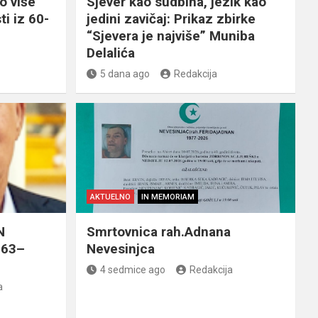
o više
Sjever kao sudbina, jezik kao
ti iz 60-
jedini zavičaj: Prikaz zbirke
“Sjevera je najviše” Muniba
Delalića
5 dana ago
Redakcija
AKTUELNO
IN MEMORIAM
N
Smrtovnica rah.Adnana
963–
Nevesinjca
4 sedmice ago
Redakcija
a