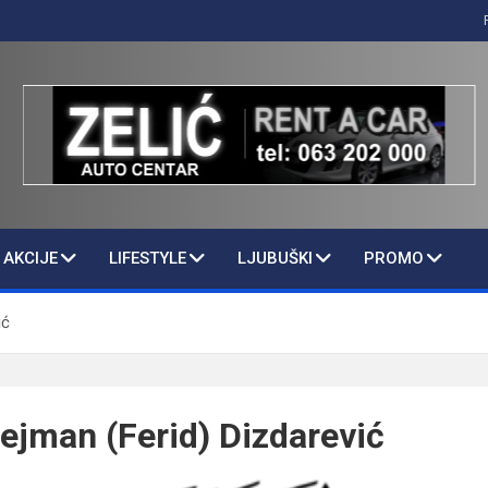
AKCIJE
LIFESTYLE
LJUBUŠKI
PROMO
ić
lejman (Ferid) Dizdarević