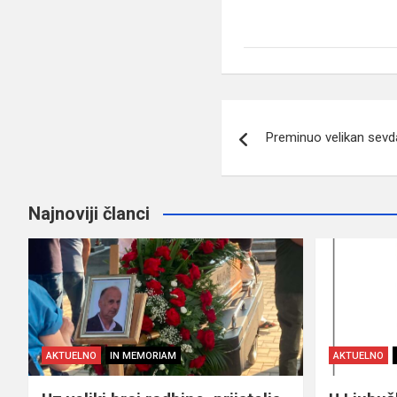
Navigacija
Preminuo velikan sevd
članaka
Najnoviji članci
AKTUELNO
IN MEMORIAM
AKTUELNO