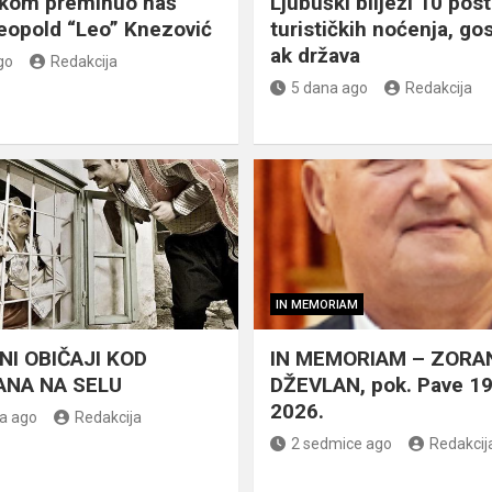
škom preminuo naš
Ljubuški bilježi 10 post
eopold “Leo” Knezović
turističkih noćenja, gos
ak država
go
Redakcija
5 dana ago
Redakcija
IN MEMORIAM
NI OBIČAJI KOD
IN MEMORIAM – ZORA
NA NA SELU
DŽEVLAN, pok. Pave 1
2026.
a ago
Redakcija
2 sedmice ago
Redakcij