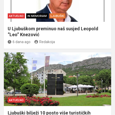
AKTUELNO
IN MEMORIAM
LJUBUŠKI
U Ljubuškom preminuo naš susjed Leopold
“Leo” Knezović
6 dana ago
Redakcija
AKTUELNO
Ljubuški bilježi 10 posto više turističkih