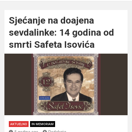
Sjećanje na doajena
sevdalinke: 14 godina od
smrti Safeta Isovića
AKTUELNO
IN MEMORIAM
5 godina ago
Redakcija