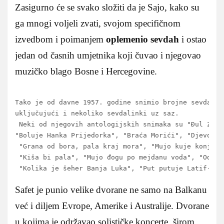
Zasigurno će se svako složiti da je Sajo, kako su
ga mnogi voljeli zvati, svojom specifičnom
izvedbom i poimanjem
oplemenio sevdah
i ostao
jedan od časnih umjetnika koji čuvao i njegovao
muzičko blago Bosne i Hercegovine.
Tako je od davne 1957. godine snimio brojne sevdalin
uključujući i nekoliko sevdalinki uz saz.

 Neki od njegovih antologijskih snimaka su "Đul Zulej
"Boluje Hanka Prijedorka", "Braća Morići", "Djevojka
 "Grana od bora, pala kraj mora", "Mujo kuje konja p
 "Kiša bi pala", "Mujo đogu po mejdanu voda", "Od sv
 "Kolika je šeher Banja Luka", "Put putuje Latif-aga
Safet je punio velike dvorane ne samo na Balkanu
već i diljem Evrope, Amerike i Australije. Dvorane
u kojima je održavao solističke koncerte, širom