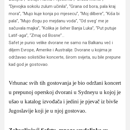
“Djevojka sokolu zulum učinila”, “Grana od bora, pala kraj
mora”, “Mujo kuje konja po mjesecu”, “Moj dilbere”, “Kiša bi
pala”, “Mujo đogu po mejdanu voda”, “Od sveg’ me je
sačuvala majka”, “Kolika je šeher Banja Luka”, “Put putuje
Latif-aga”, “Zmaj od Bosne”…
Safet je punio velike dvorane ne samo na Balkanu već i
diljem Evrope, Amerike i Australije. Dvorane u kojima je
održavao solističke koncerte, širom svijeta, su bile prepune
kad god je gostovao.
Vrhunac svih tih gostovanja je bio održani koncert
u prepunoj operskoj dvorani u Sydneyu u kojoj je
ušao u katalog izvođača i jedini je pjevač iz bivše
Jugoslavije koji je u njoj gostovao.