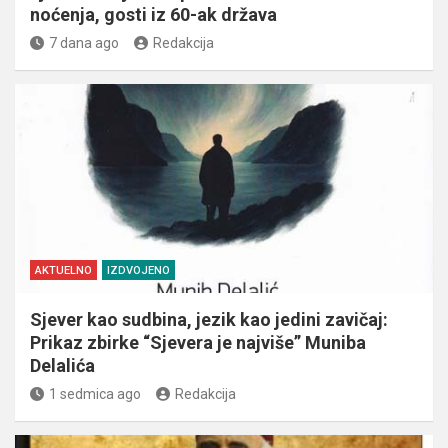
noćenja, gosti iz 60-ak država
7 dana ago
Redakcija
AKTUELNO
IZDVOJENO
Sjever kao sudbina, jezik kao jedini zavičaj:
Prikaz zbirke “Sjevera je najviše” Muniba
Delalića
1 sedmica ago
Redakcija