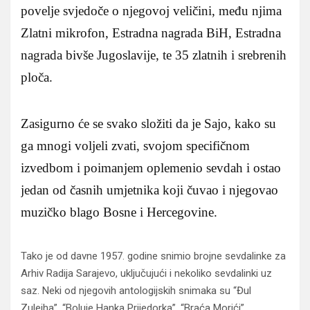
povelje svjedoče o njegovoj veličini, među njima
Zlatni mikrofon, Estradna nagrada BiH, Estradna
nagrada bivše Jugoslavije, te 35 zlatnih i srebrenih
ploča.
Zasigurno će se svako složiti da je Sajo, kako su
ga mnogi voljeli zvati, svojom specifičnom
izvedbom i poimanjem oplemenio sevdah i ostao
jedan od časnih umjetnika koji čuvao i njegovao
muzičko blago Bosne i Hercegovine.
Tako je od davne 1957. godine snimio brojne sevdalinke za
Arhiv Radija Sarajevo, uključujući i nekoliko sevdalinki uz
saz. Neki od njegovih antologijskih snimaka su “Đul
Zulejha”, “Boluje Hanka Prijedorka”, “Braća Morići”,