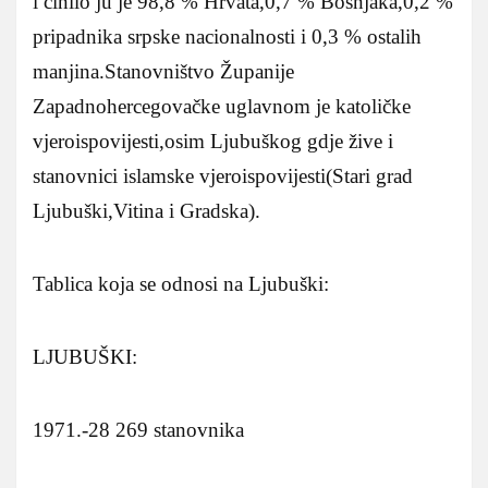
i činilo ju je 98,8 % Hrvata,0,7 % Bošnjaka,0,2 %
pripadnika srpske nacionalnosti i 0,3 % ostalih
manjina.Stanovništvo Županije
Zapadnohercegovačke uglavnom je katoličke
vjeroispovijesti,osim Ljubuškog gdje žive i
stanovnici islamske vjeroispovijesti(Stari grad
Ljubuški,Vitina i Gradska).
Tablica koja se odnosi na Ljubuški:
LJUBUŠKI:
1971.-28 269 stanovnika