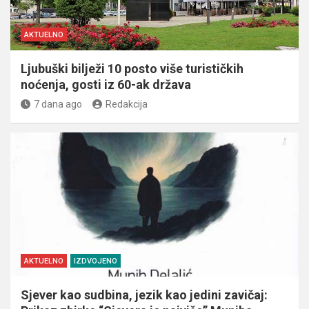
AKTUELNO
Ljubuški bilježi 10 posto više turističkih
noćenja, gosti iz 60-ak država
7 dana ago
Redakcija
AKTUELNO
IZDVOJENO
Sjever kao sudbina, jezik kao jedini zavičaj: