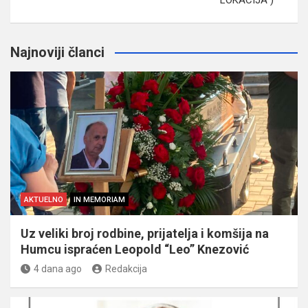
Najnoviji članci
AKTUELNO
IN MEMORIAM
Uz veliki broj rodbine, prijatelja i komšija na
Humcu ispraćen Leopold “Leo” Knezović
4 dana ago
Redakcija