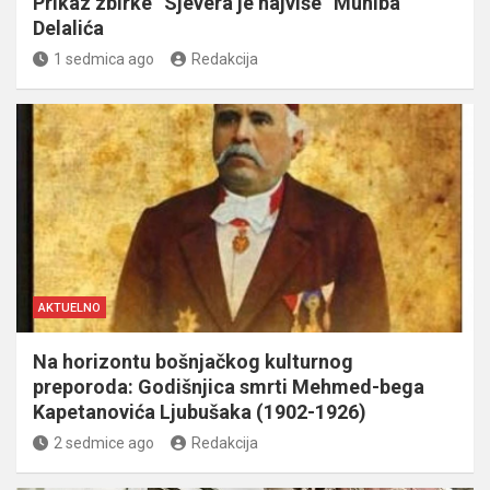
Prikaz zbirke “Sjevera je najviše” Muniba
Delalića
1 sedmica ago
Redakcija
AKTUELNO
Na horizontu bošnjačkog kulturnog
preporoda: Godišnjica smrti Mehmed-bega
Kapetanovića Ljubušaka (1902-1926)
2 sedmice ago
Redakcija