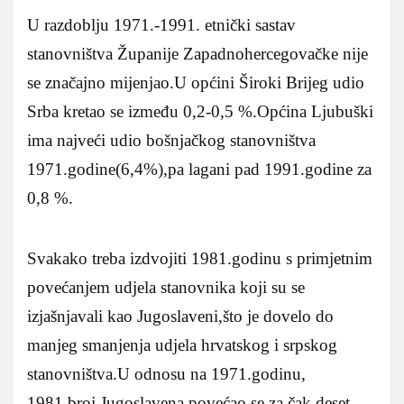
U razdoblju 1971.-1991. etnički sastav
stanovništva Županije Zapadnohercegovačke nije
se značajno mijenjao.U općini Široki Brijeg udio
Srba kretao se između 0,2-0,5 %.Općina Ljubuški
ima najveći udio bošnjačkog stanovništva
1971.godine(6,4%),pa lagani pad 1991.godine za
0,8 %.
Svakako treba izdvojiti 1981.godinu s primjetnim
povećanjem udjela stanovnika koji su se
izjašnjavali kao Jugoslaveni,što je dovelo do
manjeg smanjenja udjela hrvatskog i srpskog
stanovništva.U odnosu na 1971.godinu,
1981.broj Jugoslavena povećao se za čak deset