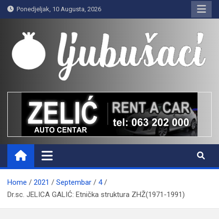
Skip
Ponedjeljak, 10 Augusta, 2026
to
content
Ljubušaci
Svom voljenom gradu
Home
2021
Septembar
4
Dr.sc. JELICA GALIĆ: Etnička struktura ZHŽ(1971-1991)