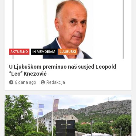
AKTUELNO
IN MEMORIAM
LJUBUŠKI
U Ljubuškom preminuo naš susjed Leopold
“Leo” Knezović
6 dana ago
Redakcija