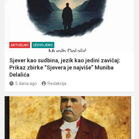
AKTUELNO
IZDVOJENO
Sjever kao sudbina, jezik kao jedini zavičaj:
Prikaz zbirke “Sjevera je najviše” Muniba
Delalića
5 dana ago
Redakcija