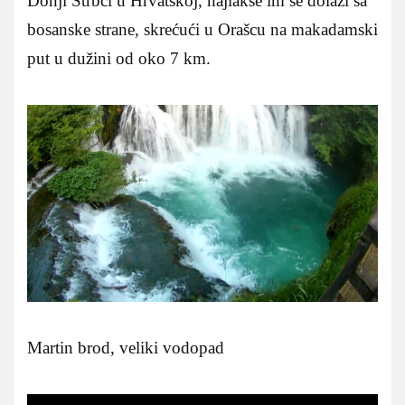
Donji Štrbci u Hrvatskoj, najlakše im se dolazi sa
bosanske strane, skrećući u Orašcu na makadamski
put u dužini od oko 7 km.
Martin brod, veliki vodopad