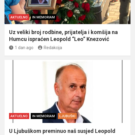
AKTUELNO
IN MEMORIAM
Uz veliki broj rodbine, prijatelja i komšija na
Humcu ispraćen Leopold “Leo” Knezović
1 dan ago
Redakcija
AKTUELNO
IN MEMORIAM
LJUBUŠKI
U Ljubuškom preminuo naš susjed Leopold