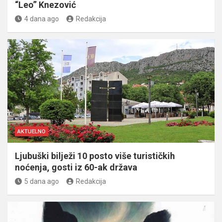
“Leo” Knezović
4 dana ago
Redakcija
AKTUELNO
Ljubuški bilježi 10 posto više turističkih
noćenja, gosti iz 60-ak država
5 dana ago
Redakcija