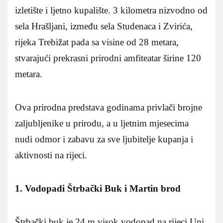
izletište i ljetno kupalište. 3 kilometra nizvodno od
sela Hrašljani, između sela Studenaca i Zvirića,
rijeka Trebižat pada sa visine od 28 metara,
stvarajući prekrasni prirodni amfiteatar širine 120
metara.
Ova prirodna predstava godinama privlači brojne
zaljubljenike u prirodu, a u ljetnim mjesecima
nudi odmor i zabavu za sve ljubitelje kupanja i
aktivnosti na rijeci.
1. Vodopadi Štrbački Buk i Martin brod
Štrbački buk je 24 m visok vodopad na rijeci Uni