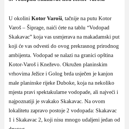
U okolini
Kotor Varoši
, tačnije na putu Kotor
Varoš – Šiprage, naići ćete na tablu “Vodopad
Skakavac” koja vas usmjerava na makadamski put
koji će vas odvesti do ovog prekrasnog prirodnog
ambijenta. Vodopad se nalazi na granici opština
Kotor-Varoš i Kneževo. Okružen planinskim
vrhovima Ježice i Golog brda usječen je kanjon
male planinske rijeke Duboke, koja na nekoliko
mjesta pravi spektakularne vodopade, ali najveći i
najpoznatiji je svakako Skakavac. Na ovom
lokalitetu zapravo postoje 2 vodopada: Skakavac
1 i Skakavac 2, koji nisu mnogo udaljeni jedan od
drugog.