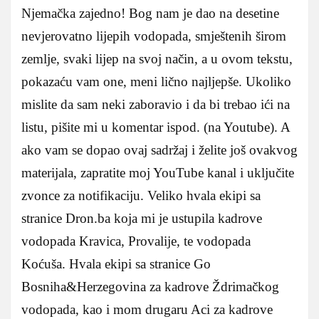
Njemačka zajedno! Bog nam je dao na desetine
nevjerovatno lijepih vodopada, smještenih širom
zemlje, svaki lijep na svoj način, a u ovom tekstu,
pokazaću vam one, meni lično najljepše. Ukoliko
mislite da sam neki zaboravio i da bi trebao ići na
listu, pišite mi u komentar ispod. (na Youtube). A
ako vam se dopao ovaj sadržaj i želite još ovakvog
materijala, zapratite moj YouTube kanal i uključite
zvonce za notifikaciju. Veliko hvala ekipi sa
stranice Dron.ba koja mi je ustupila kadrove
vodopada Kravica, Provalije, te vodopada
Koćuša. Hvala ekipi sa stranice Go
Bosniha&Herzegovina za kadrove Ždrimačkog
vodopada, kao i mom drugaru Aci za kadrove