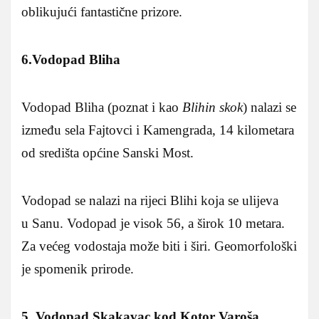
oblikujući fantastične prizore.
6.Vodopad Bliha
Vodopad Bliha (poznat i kao
Blihin skok
) nalazi se
između sela Fajtovci i Kamengrada, 14 kilometara
od središta općine Sanski Most.
Vodopad se nalazi na rijeci Blihi koja se ulijeva
u Sanu. Vodopad je visok 56, a širok 10 metara.
Za većeg vodostaja može biti i širi.
Geomorfološki
je spomenik prirode.
5.
Vodopad Skakavac kod Kotor Varoša