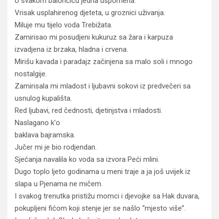
U svakom balončiću jedna uspomena.
Vrisak usplahirenog djeteta, u groznici uživanja.
Miluje mu tijelo voda Trebižata.
Zamirisao mi posudjeni kukuruz sa žara i karpuza
izvadjena iz brzaka, hladna i crvena.
Mirišu kavada i paradajz začinjena sa malo soli i mnogo
nostalgije.
Zamirisala mi mladost i ljubavni sokovi iz predvečeri sa
usnulog kupališta.
Red ljubavi, red čednosti, djetinjstva i mladosti.
Naslagano k'o
baklava bajramska.
Jučer mi je bio rodjendan.
Sjećanja navalila ko voda sa izvora Peći mlini.
Dugo toplo ljeto godinama u meni traje a ja još uvijek iz
slapa u Pjenama ne mičem.
I svakog trenutka pristižu momci i djevojke sa Hak duvara,
pokupljeni fićom koji stenje jer se našlo “mjesto više”.