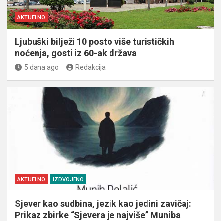
AKTUELNO
Ljubuški bilježi 10 posto više turističkih
noćenja, gosti iz 60-ak država
5 dana ago
Redakcija
AKTUELNO
IZDVOJENO
Sjever kao sudbina, jezik kao jedini zavičaj:
Prikaz zbirke “Sjevera je najviše” Muniba