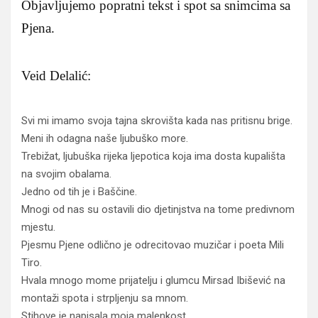
Objavljujemo popratni tekst i spot sa snimcima sa
Pjena.
Veid Delalić:
Svi mi imamo svoja tajna skrovišta kada nas pritisnu brige.
Meni ih odagna naše ljubuško more.
Trebižat, ljubuška rijeka ljepotica koja ima dosta kupališta
na svojim obalama.
Jedno od tih je i Baščine.
Mnogi od nas su ostavili dio djetinjstva na tome predivnom
mjestu.
Pjesmu Pjene odlično je odrecitovao muzičar i poeta Mili
Tiro.
Hvala mnogo mome prijatelju i glumcu Mirsad Ibišević na
montaži spota i strpljenju sa mnom.
Stihove je napisala moja malenkost.