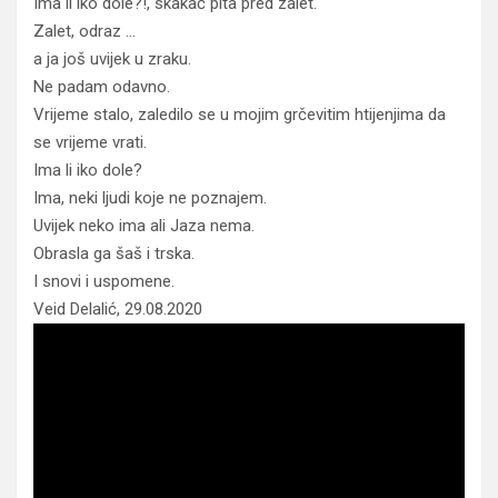
Ima li iko dole?!, skakač pita pred zalet.
Zalet, odraz …
a ja još uvijek u zraku.
Ne padam odavno.
Vrijeme stalo, zaledilo se u mojim grčevitim htijenjima da
se vrijeme vrati.
Ima li iko dole?
Ima, neki ljudi koje ne poznajem.
Uvijek neko ima ali Jaza nema.
Obrasla ga šaš i trska.
I snovi i uspomene.
Veid Delalić, 29.08.2020