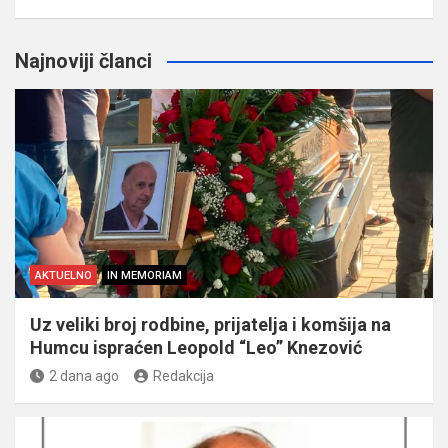
Najnoviji članci
AKTUELNO
IN MEMORIAM
Uz veliki broj rodbine, prijatelja i komšija na
Humcu ispraćen Leopold “Leo” Knezović
2 dana ago
Redakcija