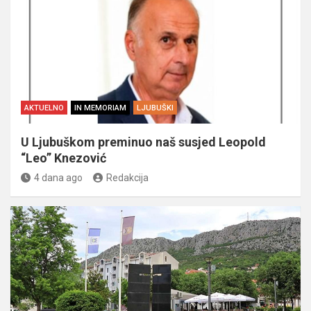
AKTUELNO
IN MEMORIAM
LJUBUŠKI
U Ljubuškom preminuo naš susjed Leopold
“Leo” Knezović
4 dana ago
Redakcija