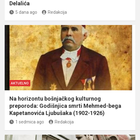
Delalića
5 dana ago
Redakcija
AKTUELNO
Na horizontu bošnjačkog kulturnog
preporoda: Godišnjica smrti Mehmed-bega
Kapetanovića Ljubušaka (1902-1926)
1 sedmica ago
Redakcija