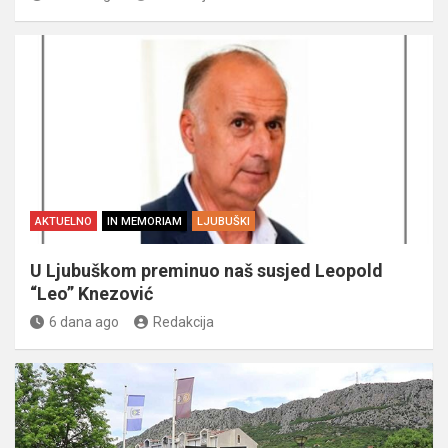
AKTUELNO
IN MEMORIAM
LJUBUŠKI
U Ljubuškom preminuo naš susjed Leopold
“Leo” Knezović
6 dana ago
Redakcija