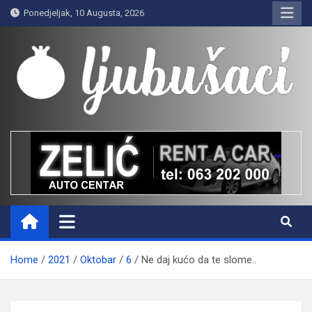
Skip
Ponedjeljak, 10 Augusta, 2026
to
content
Ljubušaci
Svom voljenom gradu
Home
2021
Oktobar
6
Ne daj kućo da te slome..