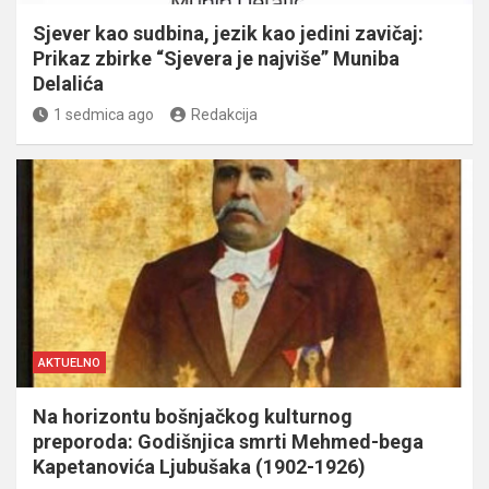
Sjever kao sudbina, jezik kao jedini zavičaj:
Prikaz zbirke “Sjevera je najviše” Muniba
Delalića
1 sedmica ago
Redakcija
AKTUELNO
Na horizontu bošnjačkog kulturnog
preporoda: Godišnjica smrti Mehmed-bega
Kapetanovića Ljubušaka (1902-1926)