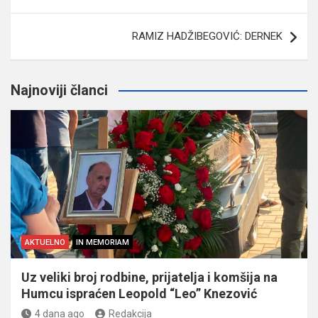
RAMIZ HADŽIBEGOVIĆ: DERNEK
Najnoviji članci
AKTUELNO
IN MEMORIAM
Uz veliki broj rodbine, prijatelja i komšija na
Humcu ispraćen Leopold “Leo” Knezović
4 dana ago
Redakcija