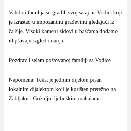
Vahdo i familija su gradili svoj saraj na Vodici koji
je izrastao u impozantnu građevinu gledajući iz
čaršije. Visoki kameni zidovi u bašćama dodatno
ulipšavaju izgled imanja.
Pozdrav i selam poštovanoj familiji sa Vodice
Napomena: Tekst je jednim dijelom pisan
lokalnim dijalektom koji je korišten pretežno na
Žabljaku i Gožulju, ljubuškim mahalama