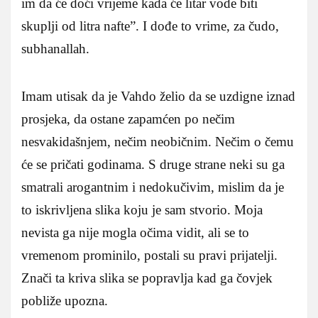
im da će doći vrijeme kada će litar vode biti
skuplji od litra nafte”. I dođe to vrime, za čudo,
subhanallah.
Imam utisak da je Vahdo želio da se uzdigne iznad
prosjeka, da ostane zapamćen po nečim
nesvakidašnjem, nečim neobičnim. Nečim o čemu
će se pričati godinama. S druge strane neki su ga
smatrali arogantnim i nedokučivim, mislim da je
to iskrivljena slika koju je sam stvorio. Moja
nevista ga nije mogla očima vidit, ali se to
vremenom prominilo, postali su pravi prijatelji.
Znači ta kriva slika se popravlja kad ga čovjek
pobliže upozna.