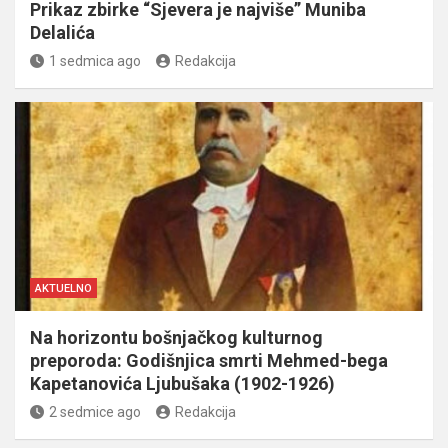
Prikaz zbirke “Sjevera je najviše” Muniba
Delalića
1 sedmica ago
Redakcija
AKTUELNO
Na horizontu bošnjačkog kulturnog
preporoda: Godišnjica smrti Mehmed-bega
Kapetanovića Ljubušaka (1902-1926)
2 sedmice ago
Redakcija