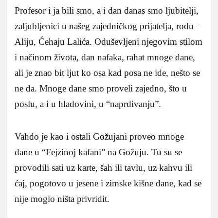
Profesor i ja bili smo, a i dan danas smo ljubitelji,
zaljubljenici u našeg zajedničkog prijatelja, rodu –
Aliju, Ćehaju Lalića. Oduševljeni njegovim stilom
i načinom života, dan nafaka, rahat mnoge dane,
ali je znao bit ljut ko osa kad posa ne ide, nešto se
ne da. Mnoge dane smo proveli zajedno, što u
poslu, a i u hladovini, u “naprdivanju”.
Vahdo je kao i ostali Gožujani proveo mnoge
dane u “Fejzinoj kafani” na Gožuju. Tu su se
provodili sati uz karte, šah ili tavlu, uz kahvu ili
ćaj, pogotovo u jesene i zimske kišne dane, kad se
nije moglo ništa privridit.