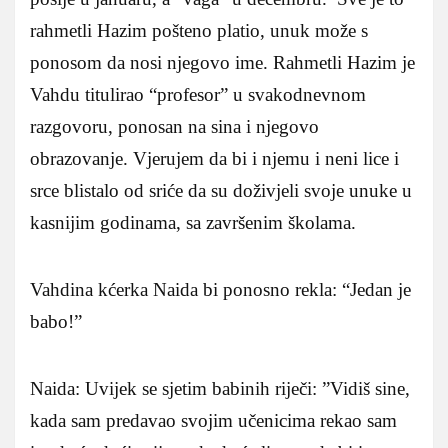
rahmetli Hazim pošteno platio, unuk može s
ponosom da nosi njegovo ime. Rahmetli Hazim je
Vahdu titulirao “profesor” u svakodnevnom
razgovoru, ponosan na sina i njegovo
obrazovanje. Vjerujem da bi i njemu i neni lice i
srce blistalo od sriće da su doživjeli svoje unuke u
kasnijim godinama, sa završenim školama.
Vahdina kćerka Naida bi ponosno rekla: “Jedan je
babo!”
Naida: Uvijek se sjetim babinih riječi: ”Vidiš sine,
kada sam predavao svojim učenicima rekao sam