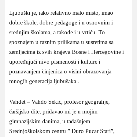
Ljubuški je, iako relativno malo misto, imao
dobre škole, dobre pedagoge i u osnovnim i
srednjim školama, a takođe i u vrtiću. To
spoznajem u raznim prilikama u susretima sa
zemljacima iz svih krajeva Bosne i Hercegovine i
upoređujući nivo pismenosti i kulture i
poznavanjem činjenica o visini obrazovanja
mnogih generacija ljubušaka .
Vahdet – Vahdo Sekić, profesor geografije,
čaršijsko dite, pridavao mi je u mojim
gimnazijskim danima, u tadašnjem
Srednjoškolskom centru ” Đuro Pucar Stari”,