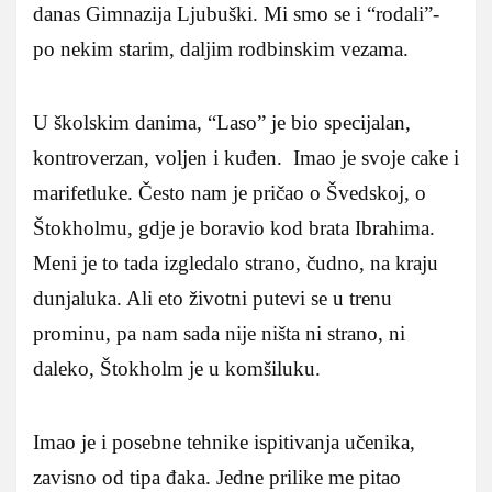
danas Gimnazija Ljubuški. Mi smo se i “rodali”-
po nekim starim, daljim rodbinskim vezama.
U školskim danima, “Laso” je bio specijalan,
kontroverzan, voljen i kuđen. Imao je svoje cake i
marifetluke. Često nam je pričao o Švedskoj, o
Štokholmu, gdje je boravio kod brata Ibrahima.
Meni je to tada izgledalo strano, čudno, na kraju
dunjaluka. Ali eto životni putevi se u trenu
prominu, pa nam sada nije ništa ni strano, ni
daleko, Štokholm je u komšiluku.
Imao je i posebne tehnike ispitivanja učenika,
zavisno od tipa đaka. Jedne prilike me pitao