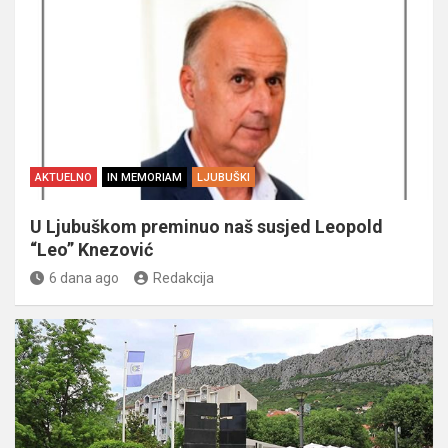
AKTUELNO
IN MEMORIAM
LJUBUŠKI
U Ljubuškom preminuo naš susjed Leopold
“Leo” Knezović
6 dana ago
Redakcija