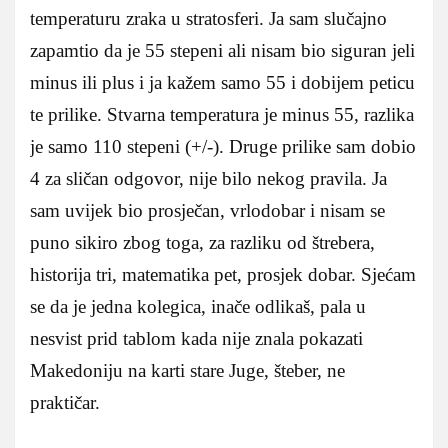
temperaturu zraka u stratosferi. Ja sam slučajno
zapamtio da je 55 stepeni ali nisam bio siguran jeli
minus ili plus i ja kažem samo 55 i dobijem peticu
te prilike. Stvarna temperatura je minus 55, razlika
je samo 110 stepeni (+/-). Druge prilike sam dobio
4 za sličan odgovor, nije bilo nekog pravila. Ja
sam uvijek bio prosječan, vrlodobar i nisam se
puno sikiro zbog toga, za razliku od štrebera,
historija tri, matematika pet, prosjek dobar. Sjećam
se da je jedna kolegica, inače odlikaš, pala u
nesvist prid tablom kada nije znala pokazati
Makedoniju na karti stare Juge, šteber, ne
praktičar.