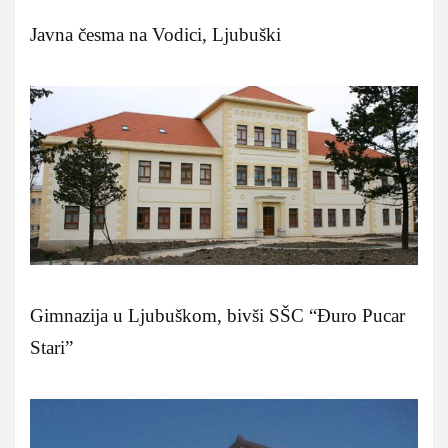
Javna česma na Vodici, Ljubuški
Gimnazija u Ljubuškom, bivši SŠC “Đuro Pucar
Stari”