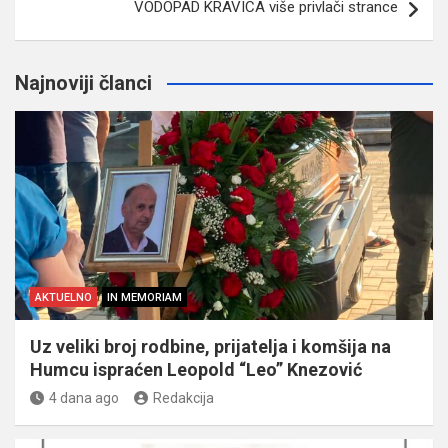
VODOPAD KRAVICA više privlači strance
Najnoviji članci
AKTUELNO
IN MEMORIAM
Uz veliki broj rodbine, prijatelja i komšija na
Humcu ispraćen Leopold “Leo” Knezović
4 dana ago
Redakcija