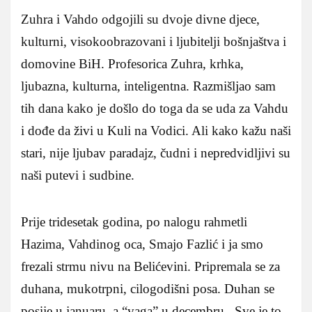
Zuhra i Vahdo odgojili su dvoje divne djece,
kulturni, visokoobrazovani i ljubitelji bošnjaštva i
domovine BiH. Profesorica Zuhra, krhka,
ljubazna, kulturna, inteligentna. Razmišljao sam
tih dana kako je došlo do toga da se uda za Vahdu
i dođe da živi u Kuli na Vodici. Ali kako kažu naši
stari, nije ljubav paradajz, čudni i nepredvidljivi su
naši putevi i sudbine.
Prije tridesetak godina, po nalogu rahmetli
Hazima, Vahdinog oca, Smajo Fazlić i ja smo
frezali strmu nivu na Belićevini. Pripremala se za
duhana, mukotrpni, cilogodišni posa. Duhan se
posije u januaru, a “vaga” u decembru. Sve je to