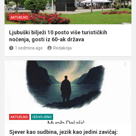
AKTUELNO
Ljubuški bilježi 10 posto više turističkih
noćenja, gosti iz 60-ak država
1 sedmica ago
Redakcija
AKTUELNO
IZDVOJENO
Sjever kao sudbina, jezik kao jedini zavičaj: