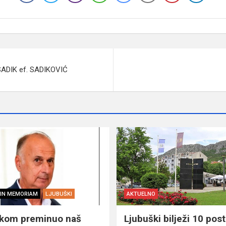
 SADIK ef. SADIKOVIĆ
IN MEMORIAM
LJUBUŠKI
AKTUELNO
škom preminuo naš
Ljubuški bilježi 10 post