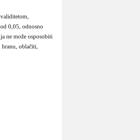
nvaliditetom,
spod 0,05, odnosno
nja ne može osposobiti
hranu, oblačiti,