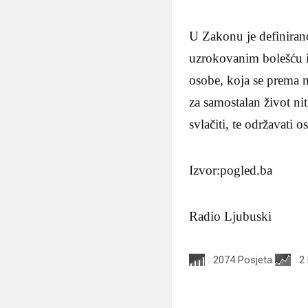
U Zakonu je definirano 
uzrokovanim bolešću il
osobe, koja se prema n
za samostalan život ni
svlačiti, te održavati 
Izvor:pogled.ba
Radio Ljubuski
2074 Posjeta
2