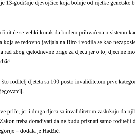
e 13-godišnje djevojčice koja boluje od rijetke genetske bo
nit će se veliki korak da budem prihvaćena u sistemu kao 
 koja se redovno javljala na Biro i vodila se kao nezaposle
na rad zbog cjelodnevne brige za djecu jer o toj djeci ne m
adžić.
o što roditelj djeteta sa 100 posto invaliditetom prve kateg
njegovatelj.
e priče, jer i druga djeca sa invaliditetom zaslužuju da nji
 Zakon treba dorađivati da ne budu priznati samo roditelji 
egorije – dodala je Hadžić.