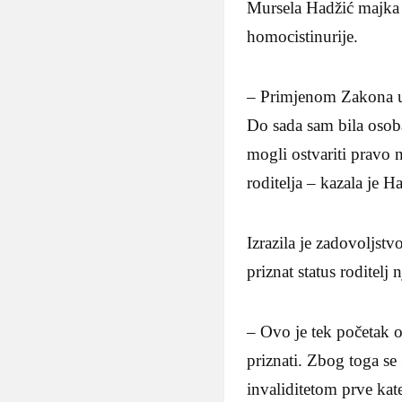
Mursela Hadžić majka j
homocistinurije.
– Primjenom Zakona uči
Do sada sam bila osoba
mogli ostvariti pravo 
roditelja – kazala je H
Izrazila je zadovoljstv
priznat status roditelj 
– Ovo je tek početak ov
priznati. Zbog toga se
invaliditetom prve kat