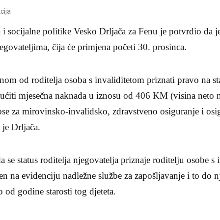
cija
 i socijalne politike Vesko Drljača za Fenu je potvrdio da j
egovateljima, čija će primjena početi 30. prosinca.
nom od roditelja osoba s invaliditetom priznati pravo na sta
gućiti mjesečna naknada u iznosu od 406 KM (visina neto n
se za mirovinsko-invalidsko, zdravstveno osiguranje i osi
je Drljača.
 se status roditelja njegovatelja priznaje roditelju osobe s
ljen na evidenciju nadležne službe za zapošljavanje i to do 
 od godine starosti tog djeteta.