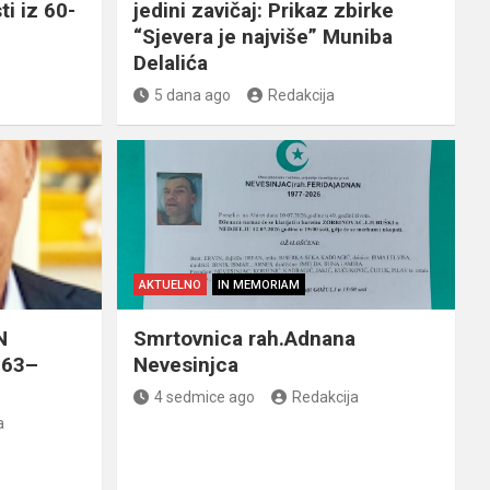
ti iz 60-
jedini zavičaj: Prikaz zbirke
“Sjevera je najviše” Muniba
Delalića
5 dana ago
Redakcija
AKTUELNO
IN MEMORIAM
N
Smrtovnica rah.Adnana
963–
Nevesinjca
4 sedmice ago
Redakcija
a