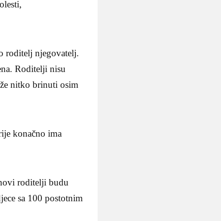
lesti,
roditelj njegovatelj.
na. Roditelji nisu
ože nitko brinuti osim
orije konačno ima
hovi roditelji budu
djece sa 100 postotnim