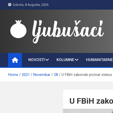
Skip
Subota, 8 Augusta, 2026
to
content
Ljubušaci
Svom voljenom gradu
NOVOSTI
KOLUMNE
HUMANITARNE 
Home
2021
Novembar
28
U FBiH zakonski priznat status 
U FBiH zakon