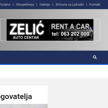
Početna
Obavještenja
Galerije
50 kruna za Ljubuški
Kontakt
egovatelja