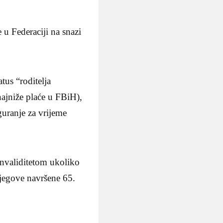
e u Federaciji na snazi
tus “roditelja
ajniže plaće u FBiH),
guranje za vrijeme
 invaliditetom ukoliko
njegove navršene 65.