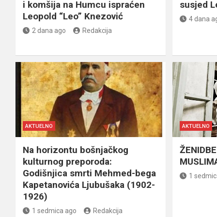
i komšija na Humcu ispraćen
susjed L
Leopold “Leo” Knezović
4 dana a
2 dana ago
Redakcija
AKTUELNO
AKTUELNO
Na horizontu bošnjačkog
ŽENIDBE
kulturnog preporoda:
MUSLIMA
Godišnjica smrti Mehmed-bega
1 sedmic
Kapetanovića Ljubušaka (1902-
1926)
1 sedmica ago
Redakcija