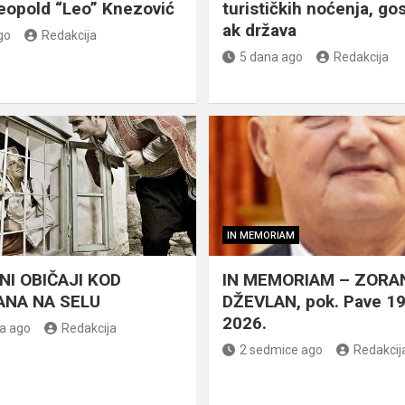
eopold “Leo” Knezović
turističkih noćenja, gos
ak država
go
Redakcija
5 dana ago
Redakcija
IN MEMORIAM
NI OBIČAJI KOD
IN MEMORIAM – ZORA
NA NA SELU
DŽEVLAN, pok. Pave 1
2026.
a ago
Redakcija
2 sedmice ago
Redakcij