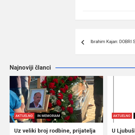
Navigacija
Ibrahim Kajan: DOBRI
članaka
Najnoviji članci
AKTUELNO
IN MEMORIAM
AKTUELNO
Uz veliki broj rodbine, prijatelja
U Ljubu