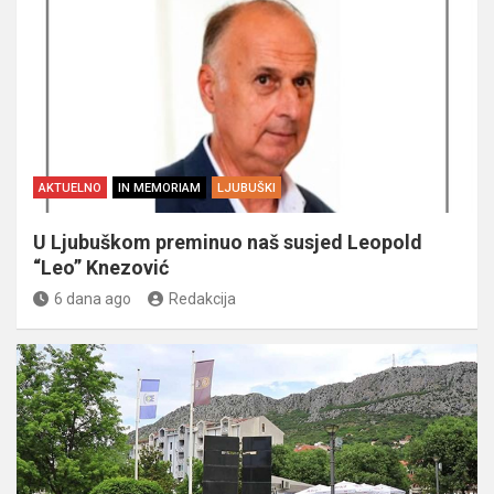
AKTUELNO
IN MEMORIAM
LJUBUŠKI
U Ljubuškom preminuo naš susjed Leopold
“Leo” Knezović
6 dana ago
Redakcija