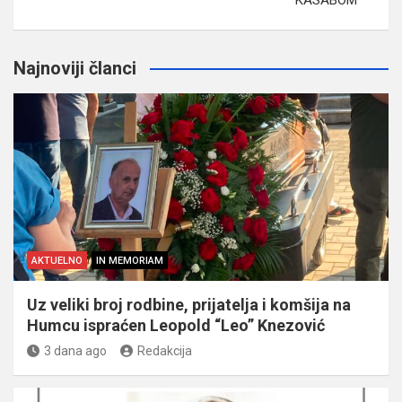
Najnoviji članci
AKTUELNO
IN MEMORIAM
Uz veliki broj rodbine, prijatelja i komšija na
Humcu ispraćen Leopold “Leo” Knezović
3 dana ago
Redakcija