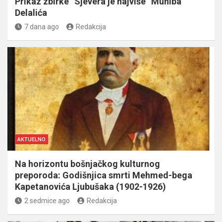
Prikaz zbirke “Sjevera je najviše” Muniba
Delalića
7 dana ago
Redakcija
AKTUELNO
Na horizontu bošnjačkog kulturnog
preporoda: Godišnjica smrti Mehmed-bega
Kapetanovića Ljubušaka (1902-1926)
2 sedmice ago
Redakcija