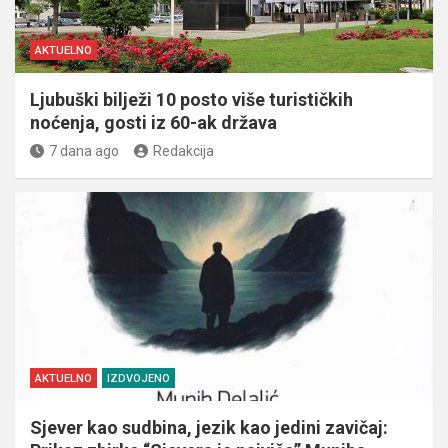
AKTUELNO
Ljubuški bilježi 10 posto više turističkih
noćenja, gosti iz 60-ak država
7 dana ago
Redakcija
AKTUELNO
IZDVOJENO
Sjever kao sudbina, jezik kao jedini zavičaj: