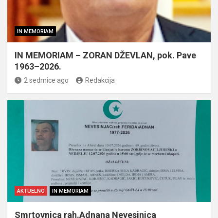
IN MEMORIAM
IN MEMORIAM – ZORAN DŽEVLAN, pok. Pave
1963–2026.
2 sedmice ago
Redakcija
AKTUELNO
IN MEMORIAM
Smrtovnica rah.Adnana Nevesinjca