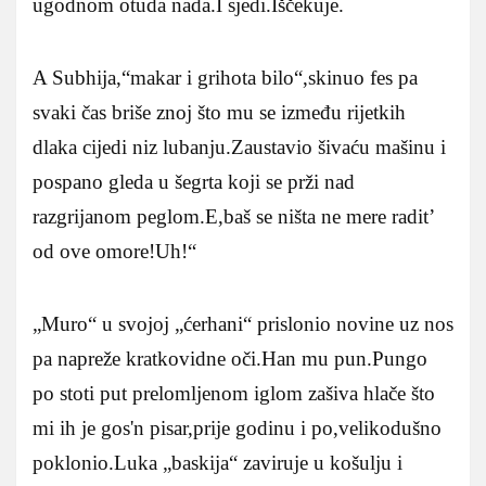
ugodnom otuda nada.I sjedi.Iščekuje.
A Subhija,“makar i grihota bilo“,skinuo fes pa
svaki čas briše znoj što mu se između rijetkih
dlaka cijedi niz lubanju.Zaustavio šivaću mašinu i
pospano gleda u šegrta koji se prži nad
razgrijanom peglom.E,baš se ništa ne mere radit’
od ove omore!Uh!“
„Muro“ u svojoj „ćerhani“ prislonio novine uz nos
pa napreže kratkovidne oči.Han mu pun.Pungo
po stoti put prelomljenom iglom zašiva hlače što
mi ih je gos'n pisar,prije godinu i po,velikodušno
poklonio.Luka „baskija“ zaviruje u košulju i