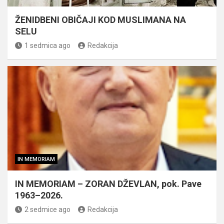
ŽENIDBENI OBIČAJI KOD MUSLIMANA NA
SELU
1 sedmica ago
Redakcija
IN MEMORIAM
IN MEMORIAM – ZORAN DŽEVLAN, pok. Pave
1963–2026.
2 sedmice ago
Redakcija