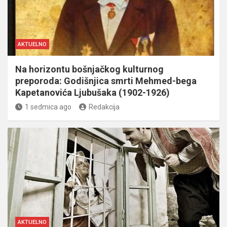
AKTUELNO
Na horizontu bošnjačkog kulturnog
preporoda: Godišnjica smrti Mehmed-bega
Kapetanovića Ljubušaka (1902-1926)
1 sedmica ago
Redakcija
AKTUELNO