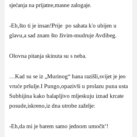
sjećanja na prijatne,masne zalogaje.
-Eh,što ti je insan!Prije po sahata k'o ubijen u
glavu,a sad znam što živim-mudruje Avdibeg.
Olovna pitanja skinuta su s neba.
…Kad su se iz „Murinog“ hana razišli,svijet je jeo
vruće pršulje.I Pungo,opazivši u prolazu puna usta
Subhijina kako halapljivo mljeskuju iznad krcate
posude,iskreno,iz dna utrobe zaželje:
-Eh,da mi je barem samo jednom umočit’!