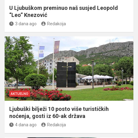
U Ljubuškom preminuo naš susjed Leopold
“Leo” Knezović
3 dana ago
Redakcija
AKTUELNO
Ljubuški bilježi 10 posto više turističkih
noćenja, gosti iz 60-ak država
4 dana ago
Redakcija