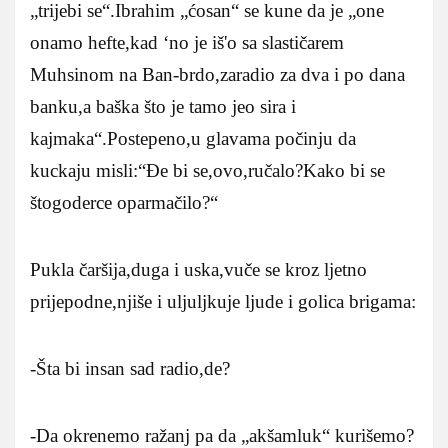
„trijebi se“.Ibrahim „ćosan“ se kune da je „one
onamo hefte,kad ‘no je iš'o sa slastičarem
Muhsinom na Ban-brdo,zaradio za dva i po dana
banku,a baška što je tamo jeo sira i
kajmaka“.Postepeno,u glavama počinju da
kuckaju misli:“Đe bi se,ovo,ručalo?Kako bi se
štogoderce oparmačilo?“
Pukla čaršija,duga i uska,vuče se kroz ljetno
prijepodne,njiše i uljuljkuje ljude i golica brigama:
-Šta bi insan sad radio,de?
-Da okrenemo ražanj pa da „akšamluk“ kurišemo?