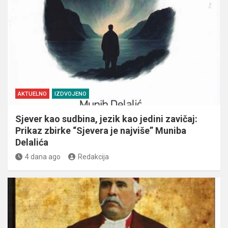
AKTUELNO
IZDVOJENO
Sjever kao sudbina, jezik kao jedini zavičaj:
Prikaz zbirke “Sjevera je najviše” Muniba
Delalića
4 dana ago
Redakcija