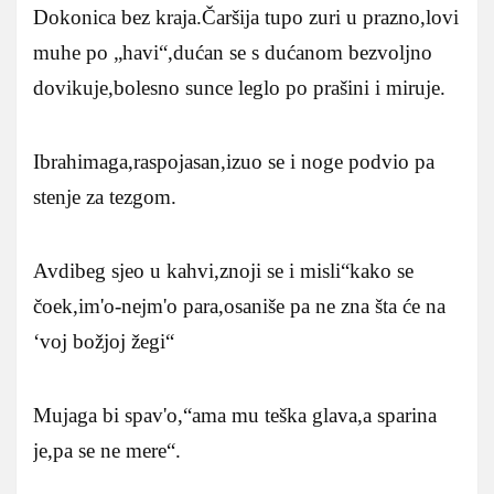
Dokonica bez kraja.Čaršija tupo zuri u prazno,lovi
muhe po „havi“,dućan se s dućanom bezvoljno
dovikuje,bolesno sunce leglo po prašini i miruje.
Ibrahimaga,raspojasan,izuo se i noge podvio pa
stenje za tezgom.
Avdibeg sjeo u kahvi,znoji se i misli“kako se
čoek,im'o-nejm'o para,osaniše pa ne zna šta će na
‘voj božjoj žegi“
Mujaga bi spav'o,“ama mu teška glava,a sparina
je,pa se ne mere“.