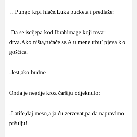
…Pungo krpi hlače.Luka pucketa i predlaže:
-Da se iscijepa kod Ibrahimage koji tovar
drva.Ako ništa,ručaće se.A u mene trbu’ pjeva k'o
gošćica.
-Jest,ako budne.
Onda je negdje kroz čaršiju odjeknulo:
-Latife,daj meso,a ja ću zerzevat,pa da napravimo
pršulju!