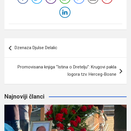
Navigacija
Dzenaza Djulse Delalic
članaka
Promovisana knjiga “Istina o Dretelju”: Krugovi pakla
logora tzv. Herceg-Bosne
Najnoviji članci