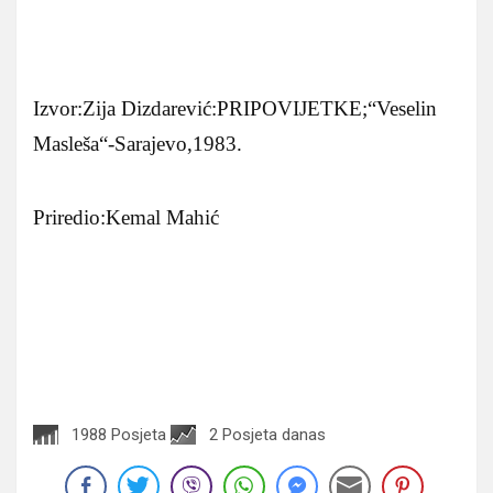
Izvor:Zija Dizdarević:PRIPOVIJETKE;“Veselin
Masleša“-Sarajevo,1983.
Priredio:Kemal Mahić
1988 Posjeta
2 Posjeta danas