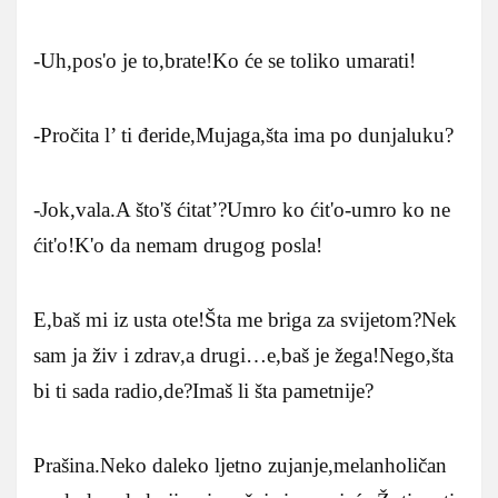
-Uh,pos'o je to,brate!Ko će se toliko umarati!
-Pročita l’ ti đeride,Mujaga,šta ima po dunjaluku?
-Jok,vala.A što'š ćitat’?Umro ko ćit'o-umro ko ne
ćit'o!K'o da nemam drugog posla!
E,baš mi iz usta ote!Šta me briga za svijetom?Nek
sam ja živ i zdrav,a drugi…e,baš je žega!Nego,šta
bi ti sada radio,de?Imaš li šta pametnije?
Prašina.Neko daleko ljetno zujanje,melanholičan