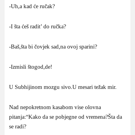
-Uh,a kad će ručak?
-I šta ćeš radit’ do ručka?
-Baš,šta bi čovjek sad,na ovoj sparini?
-Izmisli štogod,de!
U Subhijinom mozgu sivo.U mesari težak mir.
Nad nepokretnom kasabom vise olovna
pitanja:“Kako da se pobjegne od vremena?Šta da
se radi?