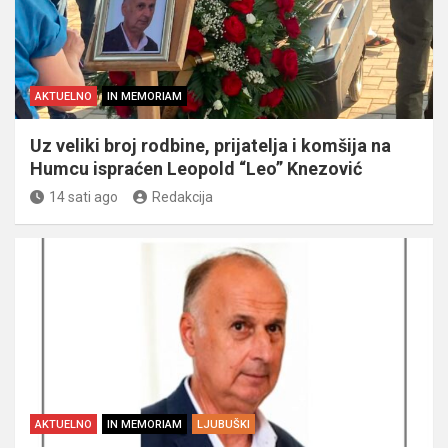
AKTUELNO
IN MEMORIAM
Uz veliki broj rodbine, prijatelja i komšija na
Humcu ispraćen Leopold “Leo” Knezović
14 sati ago
Redakcija
AKTUELNO
IN MEMORIAM
LJUBUŠKI