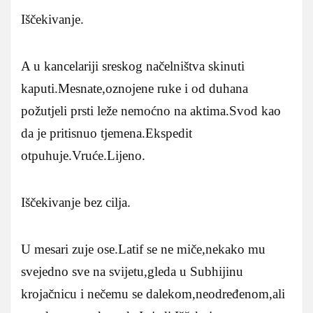
Iščekivanje.
A u kancelariji sreskog načelništva skinuti
kaputi.Mesnate,oznojene ruke i od duhana
požutjeli prsti leže nemoćno na aktima.Svod kao
da je pritisnuo tjemena.Ekspedit
otpuhuje.Vruće.Lijeno.
Iščekivanje bez cilja.
U mesari zuje ose.Latif se ne miče,nekako mu
svejedno sve na svijetu,gleda u Subhijinu
krojačnicu i nečemu se dalekom,neodređenom,ali