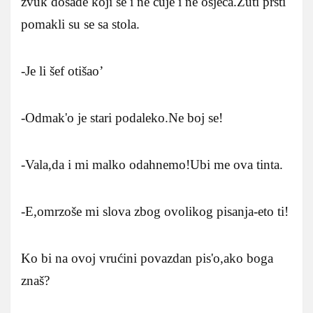
zvuk dosade koji se i ne čuje i ne osjeća.Žuti prsti
pomakli su se sa stola.
-Je li šef otišao’
-Odmak'o je stari podaleko.Ne boj se!
-Vala,da i mi malko odahnemo!Ubi me ova tinta.
-E,omrzoše mi slova zbog ovolikog pisanja-eto ti!
Ko bi na ovoj vrućini povazdan pis'o,ako boga
znaš?