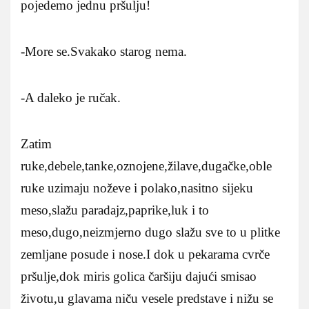
pojedemo jednu pršulju!
-More se.Svakako starog nema.
-A daleko je ručak.
Zatim
ruke,debele,tanke,oznojene,žilave,dugačke,oble
ruke uzimaju noževe i polako,nasitno sijeku
meso,slažu paradajz,paprike,luk i to
meso,dugo,neizmjerno dugo slažu sve to u plitke
zemljane posude i nose.I dok u pekarama cvrče
pršulje,dok miris golica čaršiju dajući smisao
životu,u glavama niču vesele predstave i nižu se