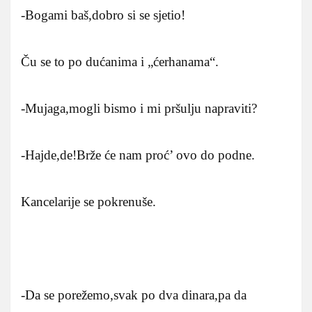
-Bogami baš,dobro si se sjetio!
Ču se to po dućanima i „ćerhanama“.
-Mujaga,mogli bismo i mi pršulju napraviti?
-Hajde,de!Brže će nam proć’ ovo do podne.
Kancelarije se pokrenuše.
-Da se porežemo,svak po dva dinara,pa da