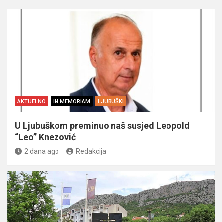
AKTUELNO
IN MEMORIAM
LJUBUŠKI
U Ljubuškom preminuo naš susjed Leopold
“Leo” Knezović
2 dana ago
Redakcija