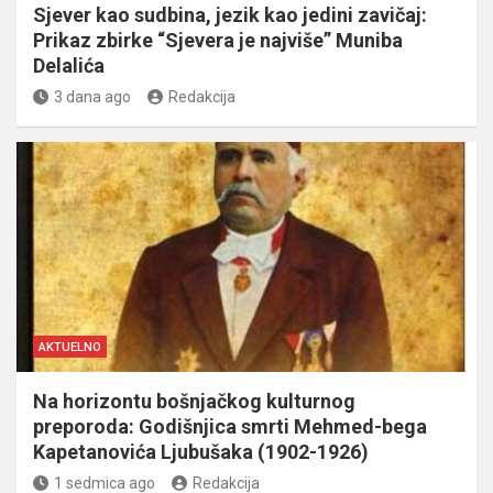
Sjever kao sudbina, jezik kao jedini zavičaj:
Prikaz zbirke “Sjevera je najviše” Muniba
Delalića
3 dana ago
Redakcija
AKTUELNO
Na horizontu bošnjačkog kulturnog
preporoda: Godišnjica smrti Mehmed-bega
Kapetanovića Ljubušaka (1902-1926)
1 sedmica ago
Redakcija