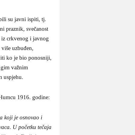
 su javni ispiti, tj.
dni praznik, svečanost
i iz crkvenog i javnog
o više uzbuđen,
iti ko je bio ponosniji,
drugim važnim
m uspjehu.
a Humcu 1916. godine:
 koji je osnovao i
vaca. U početku tečaja