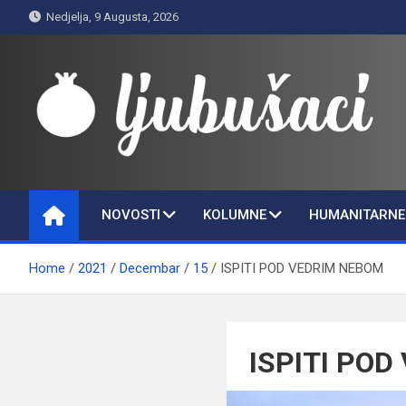
Skip
Nedjelja, 9 Augusta, 2026
to
content
Ljubušaci
Svom voljenom gradu
NOVOSTI
KOLUMNE
HUMANITARNE 
Home
2021
Decembar
15
ISPITI POD VEDRIM NEBOM
ISPITI PO