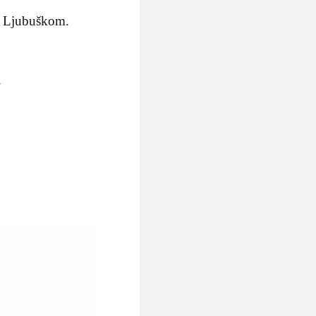
 u Ljubuškom.
-