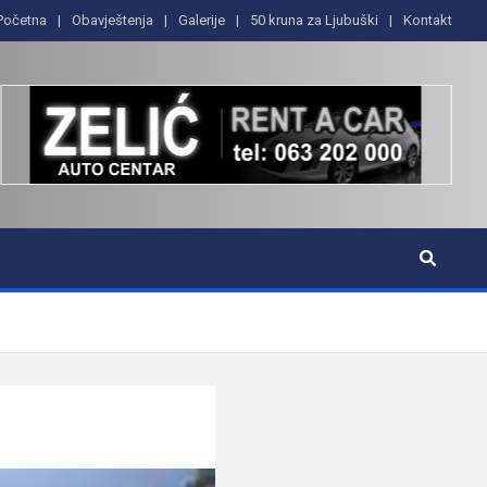
Početna
Obavještenja
Galerije
50 kruna za Ljubuški
Kontakt