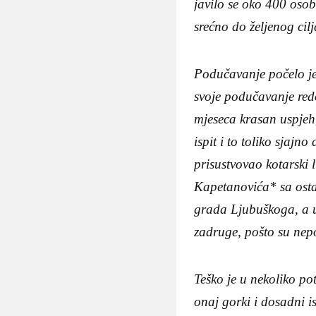
javilo se oko 400 osob
srećno do željenog cil
Podučavanje počelo je
svoje podučavanje red
mjeseca krasan uspjeh,
ispit i to toliko sjajno
prisustvovao kotarski
Kapetanovića* sa osta
grada Ljubuškoga, a u 
zadruge, pošto su nepo
Teško je u nekoliko pot
onaj gorki i dosadni is