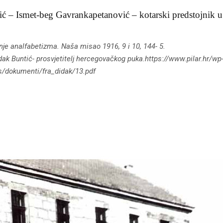
ć – Ismet-beg Gavrankapetanović – kotarski predstojnik
jenje analfabetizma. Naša misao 1916, 9 i 10, 144- 5.
ak Buntić- prosvjetitelj hercegovačkog puka.https://www.pilar.hr/wp
s/dokumenti/fra_didak/13.pdf