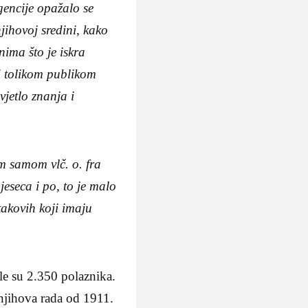
gencije opažalo se
njihovoj sredini, kako
ćnima što je iskra
d tolikom publikom
vjetlo znanja i
m samom vlč. o. fra
jeseca i po, to je malo
takovih koji imaju
le su 2.350 polaznika.
 njihova rada od 1911.