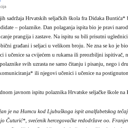
cija
ih sadržaja Hrvatskih seljačkih škola fra Didaka Buntića* bili
andidate – polaznike. Dan polaganja ispita bio je pravi naro
anje prangija i zastave. Na ispitu su bili prisutni uglednic
obični građani i seljaci u velikom broju. Ne zna se ko je bi
 i učenice sa cvijećem u rukama ili preozbiljni ispitivač, n
o polaznike svih uzrasta ne samo čitanju i pisanju, nego i 
komuniciranja* ili njegovi učenici i učenice na postignuto
jednom javnom ispitu polaznika Hrvatske seljačke škole n
an je na Humcu kod Ljubuškoga ispit analfabetskog tečaja
njo Čuturić*, svećenik hercegovačke redodržave oo. Franje