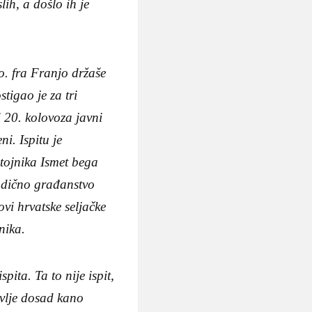
ih, a došlo ih je
o. fra Franjo držaše
igao je za tri
i 20. kolovoza javni
ni. Ispitu je
tojnika Ismet bega
i dično građanstvo
vi hrvatske seljačke
nika.
pita. Ta to nije ispit,
lavlje dosad kano