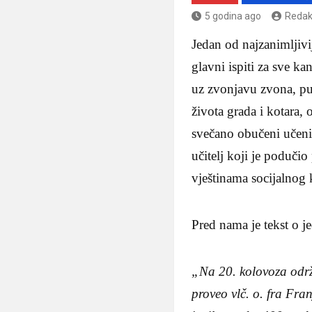
5 godina ago
Redak
Jedan od najzanimljivij
glavni ispiti za sve k
uz zvonjavu zvona, puc
života grada i kotara, 
svečano obučeni učenici
učitelj koji je poduči
vještinama socijalnog 
Pred nama je tekst o 
„Na 20. kolovoza održ
proveo vlč. o. fra Fra