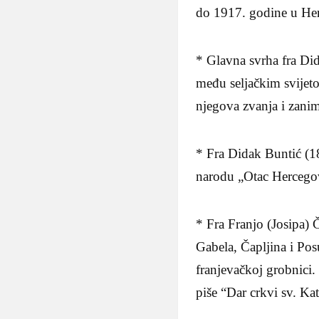
do 1917. godine u Herc
* Glavna svrha fra Dida
među seljačkim svijeto
njegova zvanja i zanim
* Fra Didak Buntić (18
narodu „Otac Hercegov
* Fra Franjo (Josipa)
Gabela, Čapljina i Po
franjevačkoj grobnici
piše “Dar crkvi sv. Ka