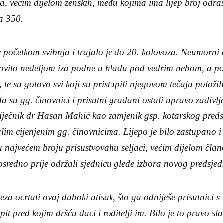
a, većim dijelom ženskih, među kojima ima lijep broj odrasl
ja 350.
 početkom svibnja i trajalo je do 20. kolovoza. Neumorni 
ovito nedeljom iza podne u hladu pod vedrim nebom, a post
 te su gotovo svi koji su pristupili njegovom tečaju položil
 da su gg. činovnici i prisutni građani ostali upravo zadivlje
 liječnik dr Hasan Mahić kao zamjenik gsp. kotarskog preds
lim cijenjenim gg. činovnicima. Lijepo je bilo zastupano 
najvećem broju prisustvovahu seljaci, većim dijelom člano
sredno prije održali sjednicu glede izbora novog predsjed
eza ocrtati ovaj duboki utisak, što ga odniješe prisutnici s is
pit pred kojim dršću đaci i roditelji im. Bilo je to pravo s