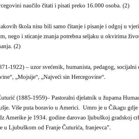
egovini naučilo čitati i pisati preko 16.000 osoba. (2)
kovih škola nisu bili samo čitanje i pisanje i odgoj u vjeri
m, nego i sticanje znanja potrebna seljaku u okvirima živ
anja. (2)
71-1922) – uzor svećenik, humanista, pedagog, socijalni dj
ine“, „Mojsije“, „Najveći sin Hercegovine“.
 Čuturić (1885-1959)– Pastoralni djelatnik u župama Humac,
sušje. Više puta boravio u Americi. Umro je u Čikagu gdje
. Iz Amerike je 1934. godine darovao ljubuškoj gradskoj c
te u Ljubuškom od Franje Čuturića, franjevca”.