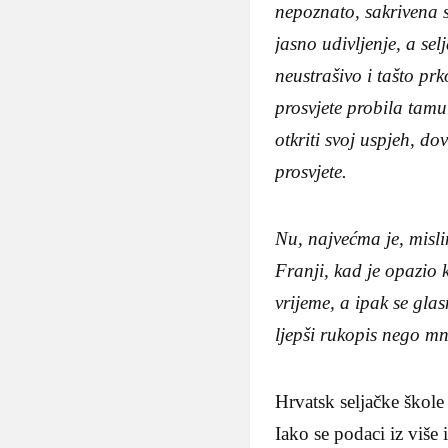
nepoznato, sakrivena s
jasno udivljenje, a sel
neustrašivo i tašto prk
prosvjete probila tamu
otkriti svoj uspjeh, do
prosvjete.
Nu, najvećma je, misli
Franji, kad je opazio 
vrijeme, a ipak se gl
ljepši rukopis nego mn
Hrvatsk seljačke škole
Iako se podaci iz više