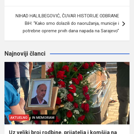
članaka
NIHAD HALILBEGOVIĆ, ČUVAR HISTORIJE ODBRANE
BiH: “Kako smo dolazili do naoružanja, municije i
potrebne opreme prvih dana napada na Sarajevo”
Najnoviji članci
AKTUELNO
IN MEMORIAM
Uz veliki broj rodbine, prijatelja i komšija na