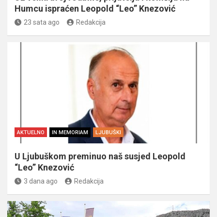
Humcu ispraćen Leopold “Leo” Knezović
23 sata ago
Redakcija
AKTUELNO
IN MEMORIAM
LJUBUŠKI
U Ljubuškom preminuo naš susjed Leopold
“Leo” Knezović
3 dana ago
Redakcija