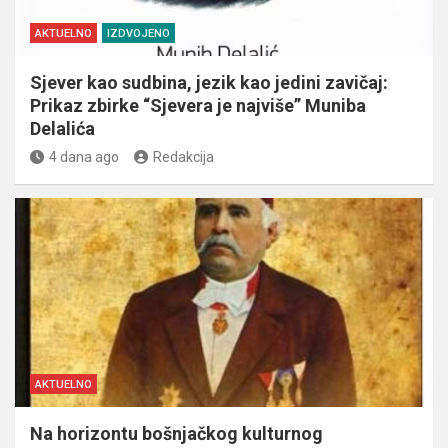
AKTUELNO
IZDVOJENO
Sjever kao sudbina, jezik kao jedini zavičaj:
Prikaz zbirke “Sjevera je najviše” Muniba
Delalića
4 dana ago
Redakcija
AKTUELNO
Na horizontu bošnjačkog kulturnog