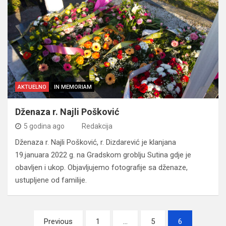
AKTUELNO
IN MEMORIAM
Dženaza r. Najli Pošković
5 godina ago
Redakcija
Dženaza r. Najli Pošković, r. Dizdarević je klanjana
19.januara 2022 g. na Gradskom groblju Sutina gdje je
obavljen i ukop. Objavljujemo fotografije sa dženaze,
ustupljene od familije.
Navigacija
Previous
1
…
5
6