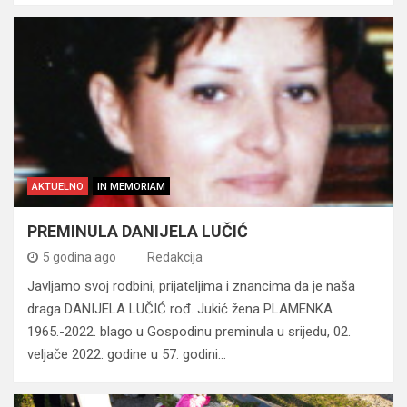
AKTUELNO
IN MEMORIAM
PREMINULA DANIJELA LUČIĆ
5 godina ago
Redakcija
Javljamo svoj rodbini, prijateljima i znancima da je naša
draga DANIJELA LUČIĆ rođ. Jukić žena PLAMENKA
1965.-2022. blago u Gospodinu preminula u srijedu, 02.
veljače 2022. godine u 57. godini…