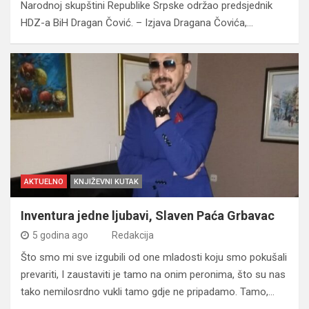
Narodnoj skupštini Republike Srpske održao predsjednik
HDZ-a BiH Dragan Čović. – Izjava Dragana Čovića,…
AKTUELNO
KNJIŽEVNI KUTAK
Inventura jedne ljubavi, Slaven Paća Grbavac
5 godina ago
Redakcija
Što smo mi sve izgubili od one mladosti koju smo pokušali
prevariti, I zaustaviti je tamo na onim peronima, što su nas
tako nemilosrdno vukli tamo gdje ne pripadamo. Tamo,…