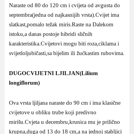
Naraste od 80 do 120 cm i cvijeta od avgusta do
septembra(jedna od najkasnijih vrsta).Cvijet ima
slatkast,pomalo težak miris.Raste na Dalekom
istoku,a danas postoje hibridi sličnih
karakteristika.Cvijetovi mogu biti roza,ciklama i
svijetloljubičasti,sa bijelim ili žućkastim rubovima.
DUGOCVIJETNI LJILJAN(Lilium
longiflorum)
Ova vrsta ljiljana naraste do 90 cm i ima klasične
cvijetove u obliku trube koji predivno
mirišu.Cvjeta u decembru,krunica mu je prilično
krupna,duga od 13 do 18 cm,a na jednoj stabljici