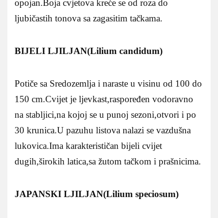
opojan.Boja cvjetova kreće se od roza do
ljubičastih tonova sa zagasitim tačkama.
BIJELI LJILJAN(Lilium candidum)
Potiče sa Sredozemlja i naraste u visinu od 100 do
150 cm.Cvijet je ljevkast,raspoređen vodoravno
na stabljici,na kojoj se u punoj sezoni,otvori i po
30 krunica.U pazuhu listova nalazi se vazdušna
lukovica.Ima karakterističan bijeli cvijet
dugih,širokih latica,sa žutom tačkom i prašnicima.
JAPANSKI LJILJAN(Lilium speciosum)