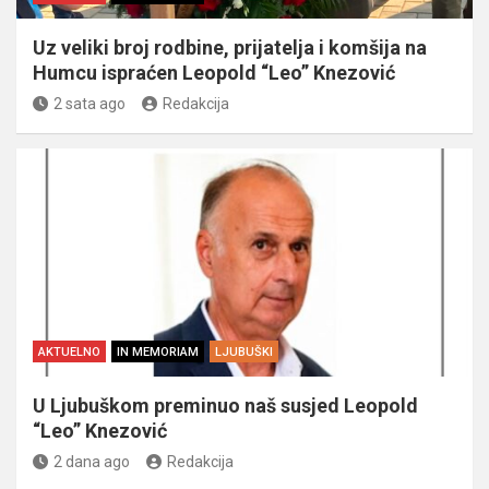
Uz veliki broj rodbine, prijatelja i komšija na
Humcu ispraćen Leopold “Leo” Knezović
2 sata ago
Redakcija
AKTUELNO
IN MEMORIAM
LJUBUŠKI
U Ljubuškom preminuo naš susjed Leopold
“Leo” Knezović
2 dana ago
Redakcija