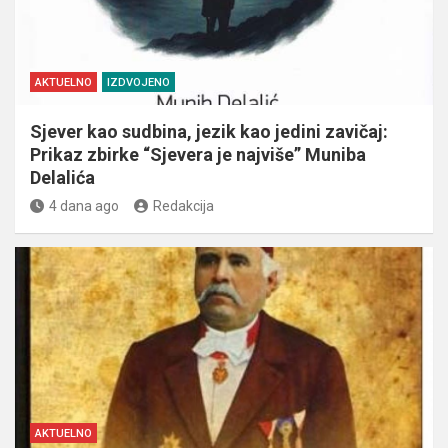
AKTUELNO
IZDVOJENO
Sjever kao sudbina, jezik kao jedini zavičaj:
Prikaz zbirke “Sjevera je najviše” Muniba
Delalića
4 dana ago
Redakcija
AKTUELNO