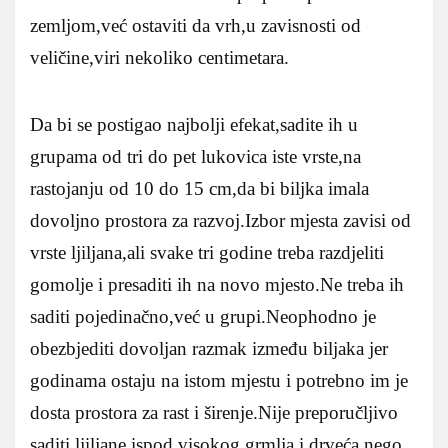
zemljom,već ostaviti da vrh,u zavisnosti od
veličine,viri nekoliko centimetara.
Da bi se postigao najbolji efekat,sadite ih u
grupama od tri do pet lukovica iste vrste,na
rastojanju od 10 do 15 cm,da bi biljka imala
dovoljno prostora za razvoj.Izbor mjesta zavisi od
vrste ljiljana,ali svake tri godine treba razdjeliti
gomolje i presaditi ih na novo mjesto.Ne treba ih
saditi pojedinačno,već u grupi.Neophodno je
obezbjediti dovoljan razmak između biljaka jer
godinama ostaju na istom mjestu i potrebno im je
dosta prostora za rast i širenje.Nije preporučljivo
saditi ljiljane ispod visokog grmlja i drveća,nego