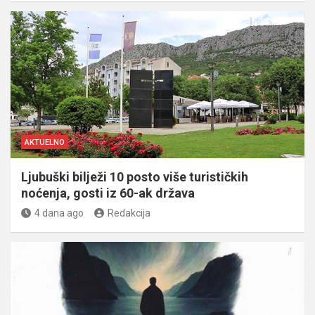
AKTUELNO
Ljubuški bilježi 10 posto više turističkih
noćenja, gosti iz 60-ak država
4 dana ago
Redakcija