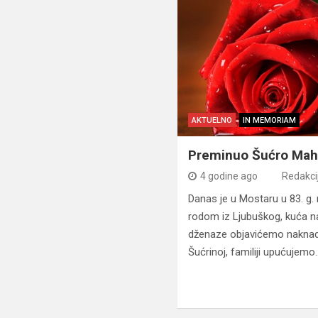
AKTUELNO
IN MEMORIAM
Preminuo Šućro Mah
4 godine ago
Redakci
Danas je u Mostaru u 83. g. 
rodom iz Ljubuškog, kuća 
dženaze objavićemo naknad
Šućrinoj, familiji upućujemo