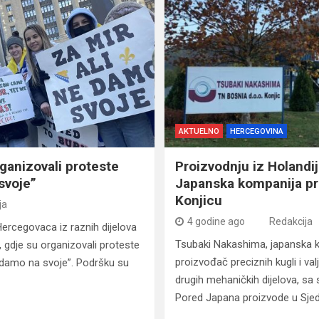
AKTUELNO
HERCEGOVINA
ganizovali proteste
Proizvodnju iz Holandi
svoje”
Japanska kompanija pro
Konjicu
ja
4 godine ago
Redakcija
Hercegovaca iz raznih dijelova
Tsubaki Nakashima, japanska ko
 gdje su organizovali proteste
proizvođač preciznih kugli i valj
 damo na svoje”. Podršku su
drugih mehaničkih dijelova, sa 
Pored Japana proizvode u Sje