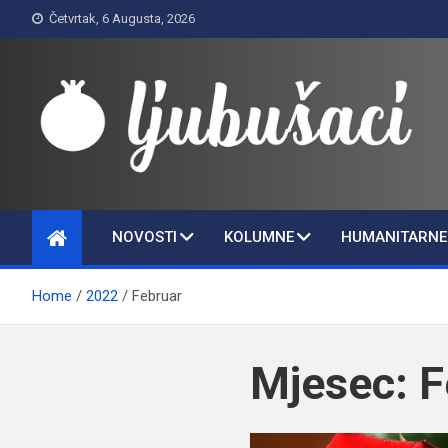
Skip
Četvrtak, 6 Augusta, 2026
to
content
Ljubušaci
Svom voljenom gradu
NOVOSTI
KOLUMNE
HUMANITARNE 
Home
2022
Februar
Mjesec:
F