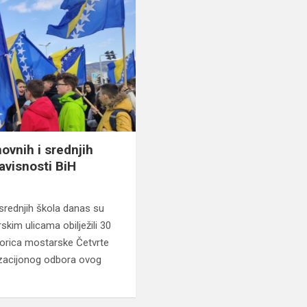
ovnih i srednjih
zavisnosti BiH
srednjih škola danas su
m ulicama obilježili 30
torica mostarske Četvrte
izacijonog odbora ovog