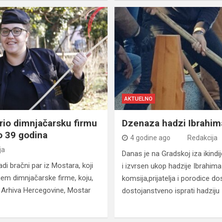
AKTUELNO
orio dimnjačarsku firmu
Dzenaza hadzi Ibrahi
o 39 godina
4 godine ago
Redakcija
ja
Danas je na Gradskoj iza ikind
adi bračni par iz Mostara, koji
i izvrsen ukop hadzije Ibrahima
njem dimnjačarske firme, koju,
komsija,prijatelja i porodice do
Arhiva Hercegovine, Mostar
dostojanstveno isprati hadziju