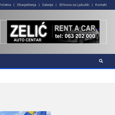
Početna
Obavještenja
Galerije
50 kruna za Ljubuški
Kontakt