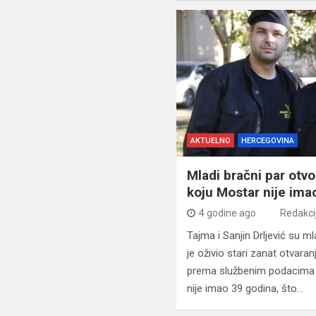
AKTUELNO
HERCEGOVINA
Mladi bračni par otv
koju Mostar nije ima
4 godine ago
Redakci
Tajma i Sanjin Drljević su ml
je oživio stari zanat otvara
prema službenim podacima 
nije imao 39 godina, što…