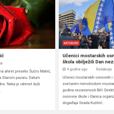
AKTUELNO
ić
Učenici mostarskih osn
škola obilježili Dan ne
ja
4 godine ago
Redakcija
na ahiret preselio Šućro Mahić,
Učenici mostarskih osnovnih i 
na Starom pazaru. Datum
svečanim mimohodom mostarski
no. Neka je rahmet duši
godina nezavisnosti BiH. Direk
…
osnovne škole i članica organ
događaja Seada Kuštrić…