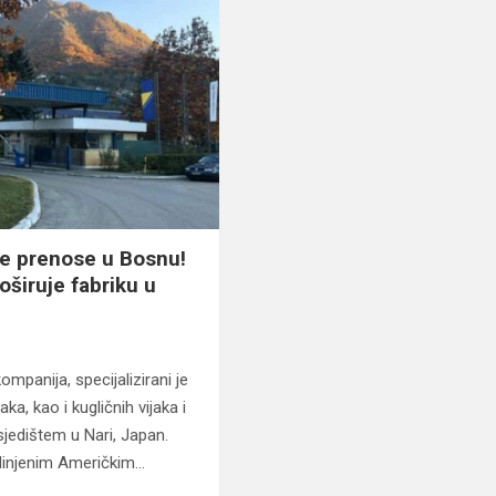
je prenose u Bosnu!
širuje fabriku u
mpanija, specijalizirani je
aka, kao i kugličnih vijaka i
sjedištem u Nari, Japan.
dinjenim Američkim…