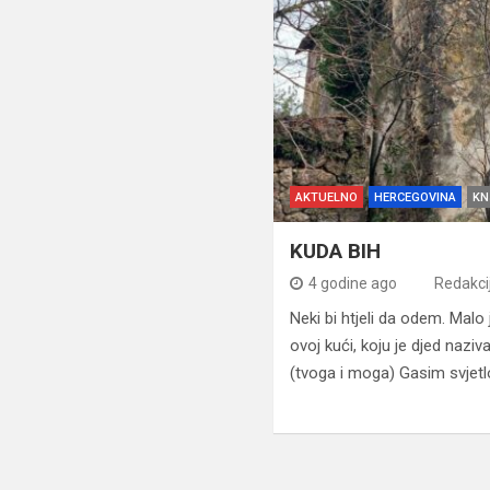
AKTUELNO
HERCEGOVINA
KN
KUDA BIH
4 godine ago
Redakci
Neki bi htjeli da odem. Malo 
ovoj kući, koju je djed naz
(tvoga i moga) Gasim svjetlo
Navigacija