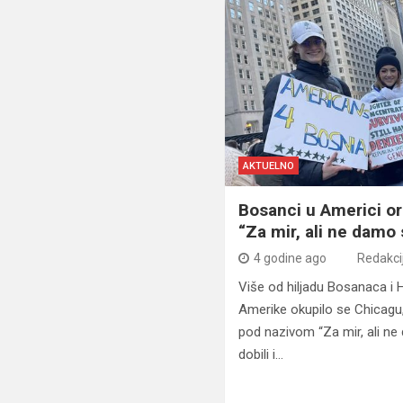
AKTUELNO
Bosanci u Americi or
“Za mir, ali ne damo 
4 godine ago
Redakci
Više od hiljadu Bosanaca i 
Amerike okupilo se Chicagu,
pod nazivom “Za mir, ali ne
dobili i…