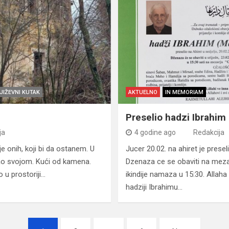
JIŽEVNI KUTAK
AKTUELNO
IN MEMORIAM
Preselio hadzi Ibrahi
ja
4 godine ago
Redakcija
je onih, koji bi da ostanem. U
Jucer 20.02. na ahiret je prese
ivao svojom. Kući od kamena.
Dzenaza ce se obaviti na meza
 u prostoriji…
ikindije namaza u 15:30. Allah
hadziji Ibrahimu…