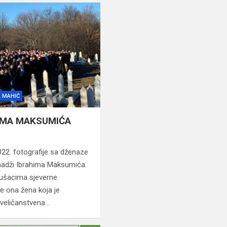
 MAHIĆ
HIMA MAKSUMIĆA
022. fotografije sa dženaze
hadži Ibrahima Maksumića.
bušacima sjeverne
je ona žena koja je
veličanstvena…