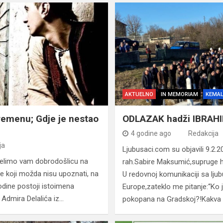
AKTUELNO
IN MEMORIAM
KEMAL
Vremenu; Gdje je nestao
ODLAZAK hadži IBRA
4 godine ago
Redakcija
ja
Ljubusaci.com su objavili 9.2.2
 želimo vam dobrodošlicu na
rah.Sabire Maksumić,supruge 
e koji možda nisu upoznati, na
U redovnoj komunikaciji sa lju
dine postoji istoimena
Europe,zateklo me pitanje:“Ko 
 Admira Delalića iz…
pokopana na Gradskoj?!Kakva 