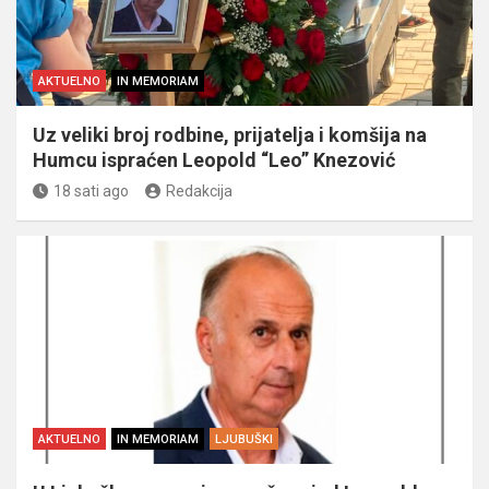
AKTUELNO
IN MEMORIAM
Uz veliki broj rodbine, prijatelja i komšija na
Humcu ispraćen Leopold “Leo” Knezović
18 sati ago
Redakcija
AKTUELNO
IN MEMORIAM
LJUBUŠKI