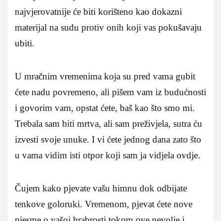
najvjerovatnije će biti korišteno kao dokazni
materijal na sudu protiv onih koji vas pokušavaju
ubiti.
U mračnim vremenima koja su pred vama gubit
ćete nadu povremeno, ali pišem vam iz budućnosti
i govorim vam, opstat ćete, baš kao što smo mi.
Trebala sam biti mrtva, ali sam preživjela, sutra ću
izvesti svoje unuke. I vi ćete jednog dana zato što
u vama vidim isti otpor koji sam ja vidjela ovdje.
Čujem kako pjevate vašu himnu dok odbijate
tenkove goloruki. Vremenom, pjevat ćete nove
pjesme o vašoj hrabrosti tokom ove nevolje i