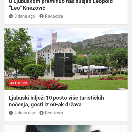
U Ljubuškom preminuo naš susjed Leopold
“Leo” Knezović
3 dana ago
Redakcija
AKTUELNO
Ljubuški bilježi 10 posto više turističkih
noćenja, gosti iz 60-ak država
4 dana ago
Redakcija