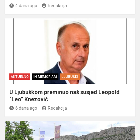
4 dana ago
Redakcija
AKTUELNO
IN MEMORIAM
LJUBUŠKI
U Ljubuškom preminuo naš susjed Leopold
“Leo” Knezović
6 dana ago
Redakcija