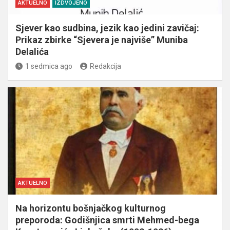
AKTUELNO
IZDVOJENO
Sjever kao sudbina, jezik kao jedini zavičaj:
Prikaz zbirke “Sjevera je najviše” Muniba
Delalića
1 sedmica ago
Redakcija
AKTUELNO
Na horizontu bošnjačkog kulturnog
preporoda: Godišnjica smrti Mehmed-bega