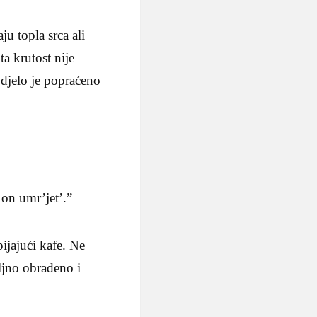
u topla srca ali
ta krutost nije
djelo je popraćeno
 on umr’jet’.”
pijajući kafe. Ne
meljno obrađeno i