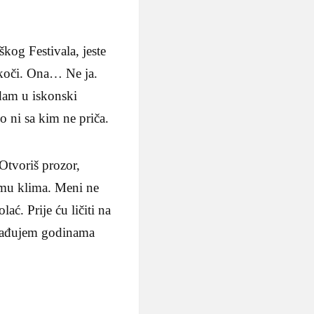
kog Festivala, jeste
skoči. Ona… Ne ja.
dam u iskonski
o ni sa kim ne priča.
 Otvoriš prozor,
i mu klima. Meni ne
ać. Prije ću ličiti na
zrađujem godinama