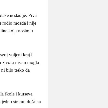
blake nestao je. Prva
e rodio možda i nije
pline koju nosim u
voj voljeni kraj i
 u zivotu nisam mogla
 ni bilo teško da
a škole i kurseve,
 jednu stranu, duša na