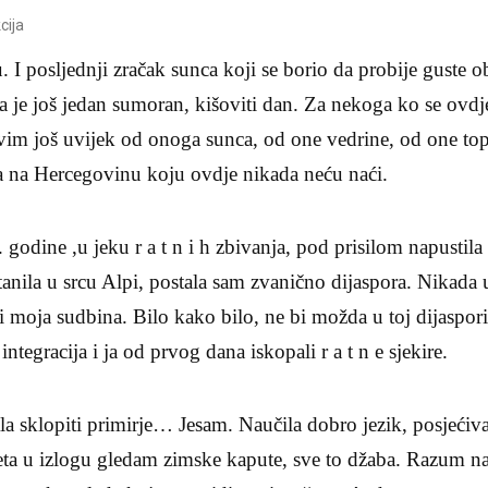
cija
 I posljednji zračak sunca koji se borio da probije guste o
a je još jedan sumoran, kišoviti dan. Za nekoga ko se ovdj
ivim još uvijek od onoga sunca, od one vedrine, od one to
ja na Hercegovinu koju ovdje nikada neću naći.
odine ,u jeku r a t n i h zbivanja, pod prisilom napustila s
tanila u srcu Alpi, postala sam zvanično dijaspora. Nikada
iti moja sudbina. Bilo kako bilo, ne bi možda u toj dijaspori
ntegracija i ja od prvog dana iskopali r a t n e sjekire.
 sklopiti primirje… Jesam. Naučila dobro jezik, posjećival
jeta u izlogu gledam zimske kapute, sve to džaba. Razum na