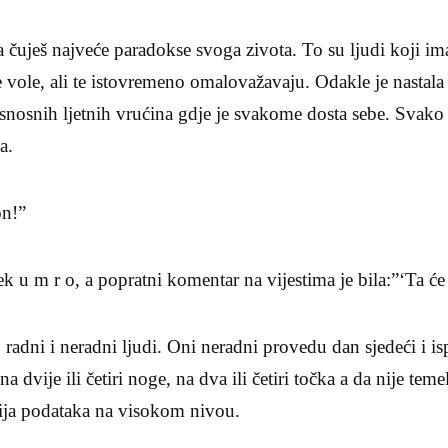
čuješ najveće paradokse svoga zivota. To su ljudi koji imaj
 vole, ali te istovremeno omalovažavaju. Odakle je nastala 
nosnih ljetnih vrućina gdje je svakome dosta sebe. Svako 
a.
on!”
ek u m r o, a popratni komentar na vijestima je bila:”‘Ta će
 radni i neradni ljudi. Oni neradni provedu dan sjedeći i is
na dvije ili četiri noge, na dva ili četiri točka a da nije te
ija podataka na visokom nivou.