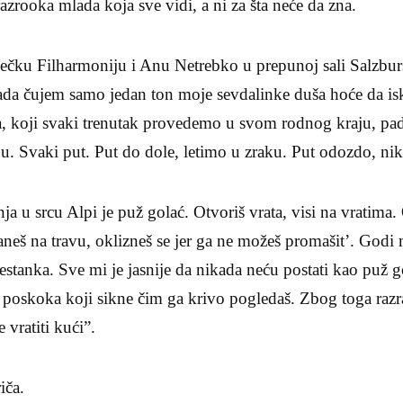
zrooka mlada koja sve vidi, a ni za šta neće da zna.
 Bečku Filharmoniju i Anu Netrebko u prepunoj sali Salzburš
 kada čujem samo jedan ton moje sevdalinke duša hoće da i
a, koji svaki trenutak provedemo u svom rodnog kraju, pa
u. Svaki put. Put do dole, letimo u zraku. Put odozdo, nik
nja u srcu Alpi je puž golać. Otvoriš vrata, visi na vratima.
taneš na travu, oklizneš se jer ga ne možeš promašit’. God
stanka. Sve mi je jasnije da nikada neću postati kao puž gol
 poskoka koji sikne čim ga krivo pogledaš. Zbog toga ra
 vratiti kući”.
iča.