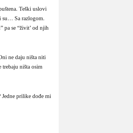
puštena. Teški uslovi
šni su… Sa razlogom.
” pa se “živit’ od njih
i ne daju ništa niti
 trebaju ništa osim
? Jedne prilike dođe mi