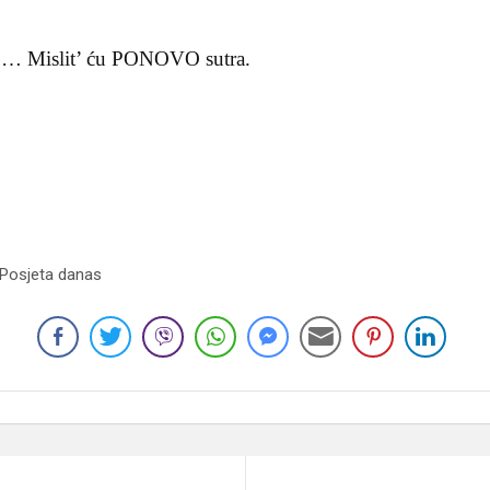
k … Mislit’ ću PONOVO sutra.
 Posjeta danas