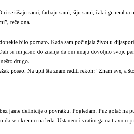
ni se šišaju sami, farbaju sami, šiju sami, čak i generalna 
mi”, reče ona.
donekle bilo poznato. Kada sam počinjala život u dijaspor
 Dali su mi jasno do znanja da oni imaju dovoljno svoje pame
 nešto drugo.
ežak posao. Na upit šta znam raditi rekoh: “Znam sve, a št
h bez jasne definicije o povratku. Pogledam. Puz golać na p
da se okrenuo na leđa. Ustanem i vratim ga na travu u po