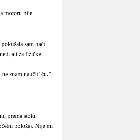
na motoru nije
i pokušala sam naći
ti, ali za fizičke
o ne znam naučit’ ću.”
utu prema stolu.
četni položaj. Nije mi