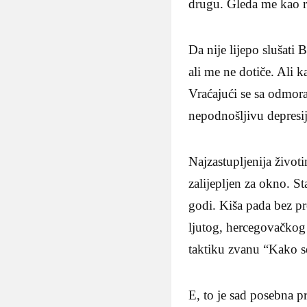
drugu. Gleda me kao ra
Da nije lijepo slušati
ali me ne dotiče. Ali
Vraćajući se sa odmor
nepodnošljivu depresij
Najzastupljenija životi
zalijepljen za okno. S
godi. Kiša pada bez pre
ljutog, hercegovačkog
taktiku zvanu “Kako se
E, to je sad posebna pr