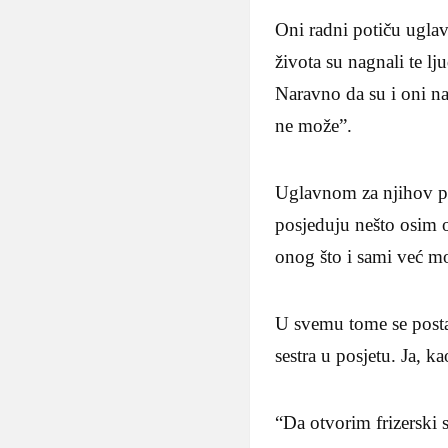
Oni radni potiču uglav
života su nagnali te l
Naravno da su i oni na 
ne može”.
Uglavnom za njihov pas
posjeduju nešto osim o
onog što i sami već m
U svemu tome se postav
sestra u posjetu. Ja, k
“Da otvorim frizerski 