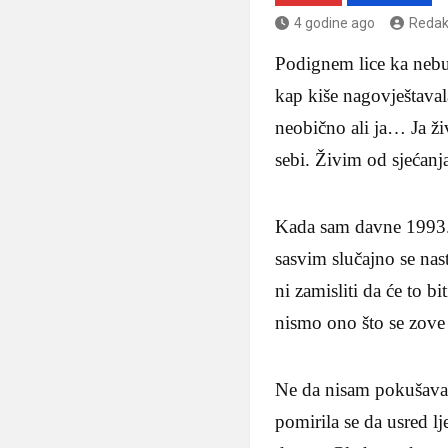
4 godine ago
Redak
Podignem lice ka nebu.
kap kiše nagovještaval
neobično ali ja… Ja ž
sebi. Živim od sjećan
Kada sam davne 1993. g
sasvim slučajno se nas
ni zamisliti da će to b
nismo ono što se zove i
Ne da nisam pokušavala
pomirila se da usred l