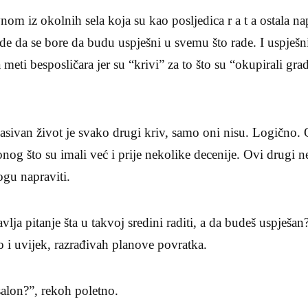
nom iz okolnih sela koja su kao posljedica r a t a ostala na
jude da se bore da budu uspješni u svemu što rade. I uspje
meti besposličara jer su “krivi” za to što su “okupirali grad
ivan život je svako drugi kriv, samo oni nisu. Logično. On
nog što su imali već i prije nekolike decenije. Ovi drugi ne
ogu napraviti.
lja pitanje šta u takvoj sredini raditi, a da budeš uspješan
ao i uvijek, razrađivah planove povratka.
salon?”, rekoh poletno.