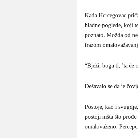
Kada Hercegovac priča 
hladne poglede, koji te
poznato. Možda od nes
frazom omalovažavanj
“Bježi, boga ti, ’ta će 
Dešavalo se da je čovj
Postoje, kao i svugdje,
postoji ništa što prođe 
omalovaženo. Percepc