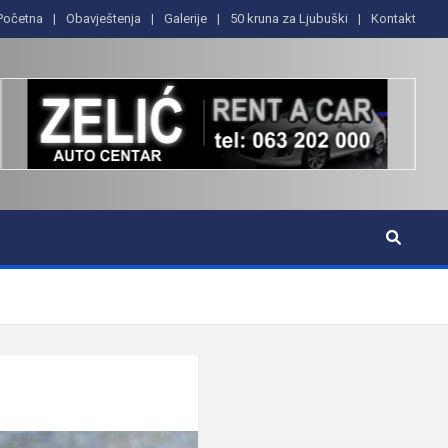
Početna
Obavještenja
Galerije
50 kruna za Ljubuški
Kontakt