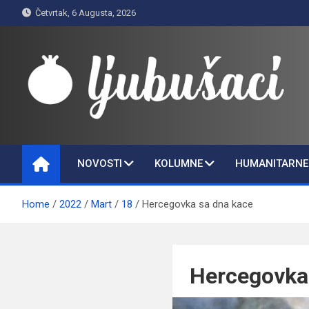
Skip
Četvrtak, 6 Augusta, 2026
to
content
Ljubušaci
Svom voljenom gradu
NOVOSTI
KOLUMNE
HUMANITARNE 
Home
2022
Mart
18
Hercegovka sa dna kace
Hercegovka