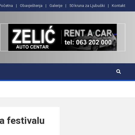
Početna
Obavještenja
Galerije
50 kruna za Ljubuški
Kontakt
a festivalu