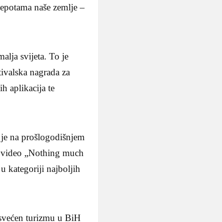
ljepotama naše zemlje –
lja svijeta. To je
stivalska nagrada za
h aplikacija te
a je na prošlogodišnjem
ni video „Nothing much
 kategoriji najboljih
osvećen turizmu u BiH