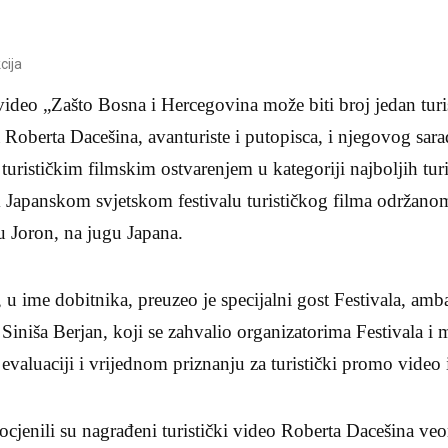
cija
video „Zašto Bosna i Hercegovina može biti broj jedan turis
a Roberta Dacešina, avanturiste i putopisca, i njegovog sar
turističkim filmskim ostvarenjem u kategoriji najboljih turi
 Japanskom svjetskom festivalu turističkog filma održanom
u Joron, na jugu Japana.
u ime dobitnika, preuzeo je specijalni gost Festivala, amb
iniša Berjan, koji se zahvalio organizatorima Festivala i
 evaluaciji i vrijednom priznanju za turistički promo video
 ocjenili su nagrađeni turistički video Roberta Dacešina 