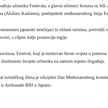
 pažnju učesnika Festivala, a glavni učesnici foruma su bili
ma (Akihiro Kashima), predsjednik međunarodnog žirija Fes
minentni japanski stručnjaci iz oblasti turizma, potvrdili
vini, s ciljem dalje promocije regije.
irusa, Festival, koji je emitovan širom svijeta u prenosu
 limitiranim brojem učesnika na samom mjestu događaja.
val turističkog filma je oficijelni član Međunarodnog komite
je iz Ambasade BiH u Japanu.