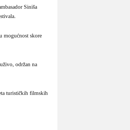
 ambasador Siniša
tivala.
 su mogućnost skore
 uživo, održan na
ta turističkih filmskih