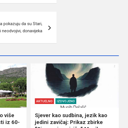
 pokazuju da su Stari,
i neodvojivi, donavijeka
AKTUELNO
IZDVOJENO
o više
Sjever kao sudbina, jezik kao
ti iz 60-
jedini zavičaj: Prikaz zbirke