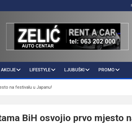
AKCIJE
LIFESTYLE
LJUBUŠKI
PROMO
esto na festivalu u Japanu!
otama BiH osvojio prvo mjesto n