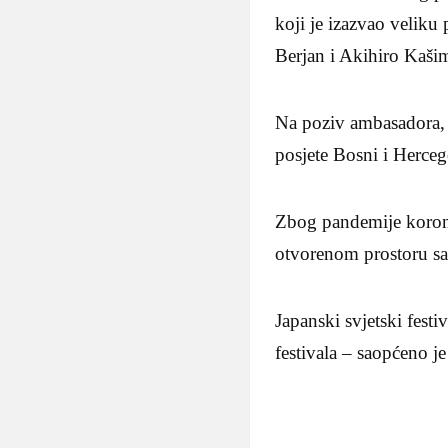
koji je izazvao veliku
Berjan i Akihiro Kaši
Na poziv ambasadora, e
posjete Bosni i Hercego
Zbog pandemije koronav
otvorenom prostoru sa
Japanski svjetski festi
festivala – saopćeno 