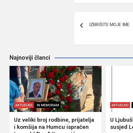
Navigacija
IZBRIŠITE MOJE IME
članaka
Najnoviji članci
AKTUELNO
IN MEMORIAM
AKTUELNO
Uz veliki broj rodbine, prijatelja
U Ljubu
i komšija na Humcu ispraćen
susjed L