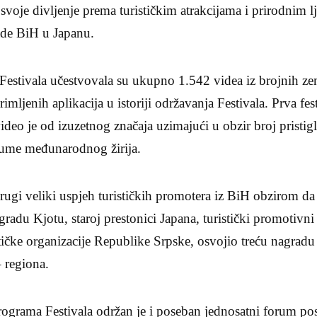
 svoje divljenje prema turističkim atrakcijama i prirodnim 
ade BiH u Japanu.
estivala učestvovala su ukupno 1.542 videa iz brojnih zema
rimljenih aplikacija u istoriji održavanja Festivala. Prva fe
deo je od izuzetnog značaja uzimajući u obzir broj pristigli
ijume međunarodnog žirija.
rugi veliki uspjeh turističkih promotera iz BiH obzirom d
radu Kjotu, staroj prestonici Japana, turistički promotiv
čke organizacije Republike Srpske, osvojio treću nagradu u
– regiona.
ograma Festivala održan je i poseban jednosatni forum p