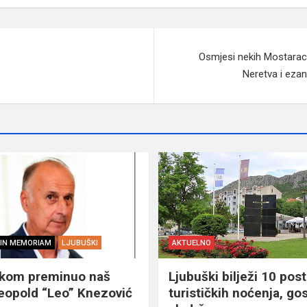
Osmjesi nekih Mostaraca
Neretva i ezan
IN MEMORIAM
LJUBUŠKI
AKTUELNO
škom preminuo naš
Ljubuški bilježi 10 post
eopold “Leo” Knezović
turističkih noćenja, gos