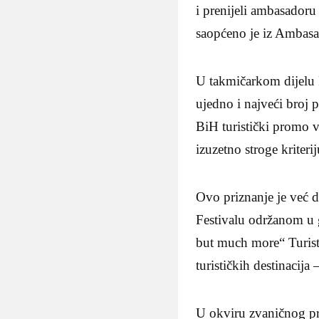
i prenijeli ambasadoru
saopćeno je iz Ambas
U takmičarkom dijelu F
ujedno i najveći broj p
BiH turistički promo vi
izuzetno stroge kriter
Ovo priznanje je već d
Festivalu održanom u g
but much more“ Turisti
turističkih destinacija 
U okviru zvaničnog pr