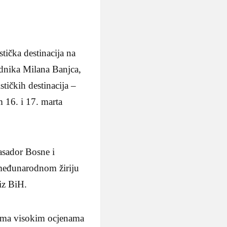
tička destinacija na
adnika Milana Banjca,
stičkih destinacija –
 16. i 17. marta
asador Bosne i
 međunarodnom žiriju
 iz BiH.
veoma visokim ocjenama