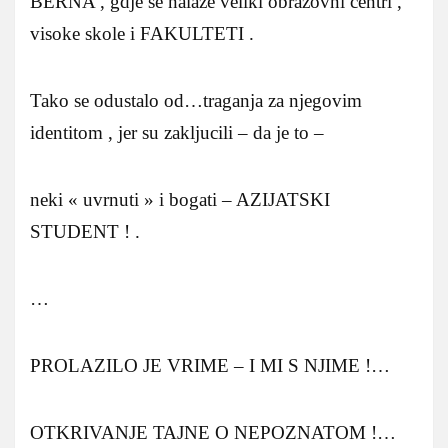
BERNA , gdje se nalaze veliki obrazovni centri ,
visoke skole i FAKULTETI .
Tako se odustalo od…traganja za njegovim
identitom , jer su zakljucili – da je to –
neki « uvrnuti » i bogati – AZIJATSKI
STUDENT ! .
…
PROLAZILO JE VRIME – I MI S NJIME !…
OTKRIVANJE TAJNE O NEPOZNATOM !…