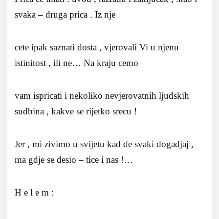
svaka – druga prica . Iz nje
cete ipak saznati dosta , vjerovali Vi u njenu
istinitost , ili ne… Na kraju cemo
vam ispricati i nekoliko nevjerovatnih ljudskih
sudbina , kakve se rijetko srecu !
Jer , mi zivimo u svijetu kad de svaki dogadjaj ,
ma gdje se desio – tice i nas !…
H e l e m :