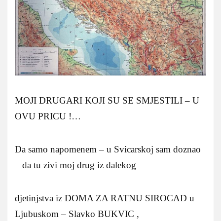
MOJI DRUGARI KOJI SU SE SMJESTILI – U
OVU PRICU !…
Da samo napomenem – u Svicarskoj sam doznao
– da tu zivi moj drug iz dalekog
djetinjstva iz DOMA ZA RATNU SIROCAD u
Ljubuskom – Slavko BUKVIC ,