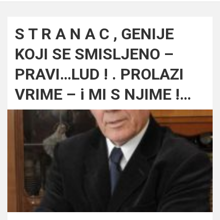
S T R A N A C , GENIJE
KOJI SE SMISLJENO –
PRAVI…LUD ! . PROLAZI
VRIME – i MI S NJIME !…