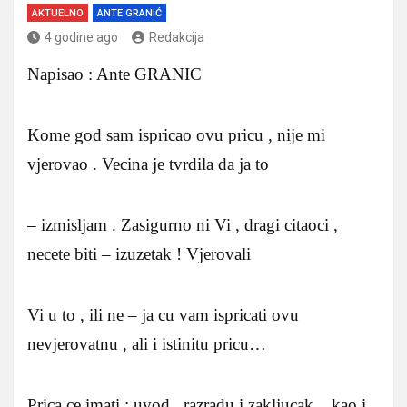
AKTUELNO
ANTE GRANIĆ
4 godine ago
Redakcija
Napisao : Ante GRANIC
Kome god sam ispricao ovu pricu , nije mi
vjerovao . Vecina je tvrdila da ja to
– izmisljam . Zasigurno ni Vi , dragi citaoci ,
necete biti – izuzetak ! Vjerovali
Vi u to , ili ne – ja cu vam ispricati ovu
nevjerovatnu , ali i istinitu pricu…
Prica ce imati : uvod , razradu i zakljucak , .kao i