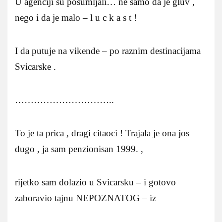
U agenciji su posumljali… ne samo da je gluv ,
nego i da je malo – l u c k a s t !
I da putuje na vikende – po raznim destinacijama
Svicarske .
…………………………..
To je ta prica , dragi citaoci ! Trajala je ona jos
dugo , ja sam penzionisan 1999. ,
rijetko sam dolazio u Svicarsku – i gotovo
zaboravio tajnu NEPOZNATOG – iz