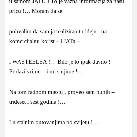
u samom JATU ! To je vazna informacija za nasu
pricu !… Moram da se
pohvalim da sam ja realizirao tu ideju , na
komercijalnu korist – i JATa –
i WASTEELSA !… Bilo je to ipak davno !
Prolazi vrime – i mi s njime !…
Na tom radnom mjestu , proveo sam punih –
trideset i sest godina !…
I u stalnim putovanjima po svijetu ! …