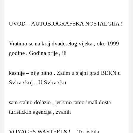
UVOD – AUTOBIOGRAFSKA NOSTALGIJA !
Vratimo se na kraj dvadesetog vijeka , oko 1999
godine . Godina prije , ili
kasnije – nije bitno . Zatim u sjajni grad BERN u
Svicarskoj…U Svicarsku
sam stalno dolazio , jer smo tamo imali dosta
turistickih agencija , zvanih
VOYAGES WASTEELS !… To je bila