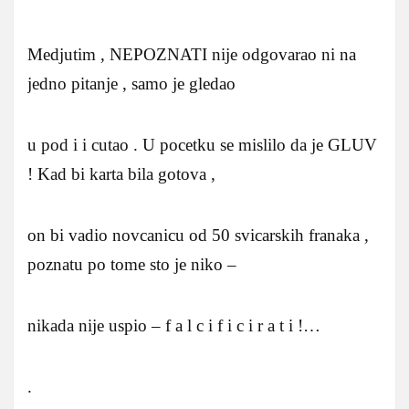
Medjutim , NEPOZNATI nije odgovarao ni na
jedno pitanje , samo je gledao
u pod i i cutao . U pocetku se mislilo da je GLUV
! Kad bi karta bila gotova ,
on bi vadio novcanicu od 50 svicarskih franaka ,
poznatu po tome sto je niko –
nikada nije uspio – f a l c i f i c i r a t i !…
.