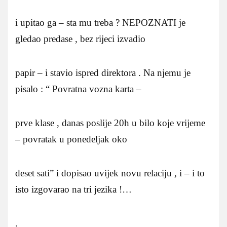
i upitao ga – sta mu treba ? NEPOZNATI je
gledao predase , bez rijeci izvadio
papir – i stavio ispred direktora . Na njemu je
pisalo : “ Povratna vozna karta –
prve klase , danas poslije 20h u bilo koje vrijeme
– povratak u ponedeljak oko
deset sati” i dopisao uvijek novu relaciju , i – i to
isto izgovarao na tri jezika !…
.