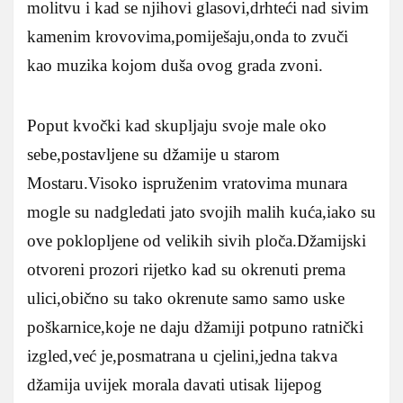
molitvu i kad se njihovi glasovi,drhteći nad sivim
kamenim krovovima,pomiješaju,onda to zvuči
kao muzika kojom duša ovog grada zvoni.
Poput kvočki kad skupljaju svoje male oko
sebe,postavljene su džamije u starom
Mostaru.Visoko ispruženim vratovima munara
mogle su nadgledati jato svojih malih kuća,iako su
ove poklopljene od velikih sivih ploča.Džamijski
otvoreni prozori rijetko kad su okrenuti prema
ulici,obično su tako okrenute samo samo uske
poškarnice,koje ne daju džamiji potpuno ratnički
izgled,već je,posmatrana u cjelini,jedna takva
džamija uvijek morala davati utisak lijepog