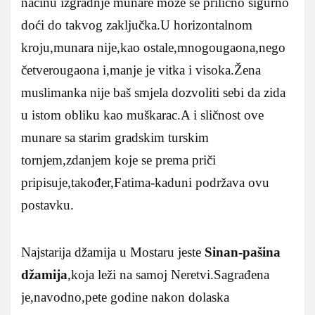
načinu izgradnje munare može se prilično sigurno
doći do takvog zaključka.U horizontalnom
kroju,munara nije,kao ostale,mnogougaona,nego
četverougaona i,manje je vitka i visoka.Žena
muslimanka nije baš smjela dozvoliti sebi da zida
u istom obliku kao muškarac.A i sličnost ove
munare sa starim gradskim turskim
tornjem,zdanjem koje se prema priči
pripisuje,također,Fatima-kaduni podržava ovu
postavku.
Najstarija džamija u Mostaru jeste
Sinan-pašina
džamija
,koja leži na samoj Neretvi.Sagrađena
je,navodno,pete godine nakon dolaska