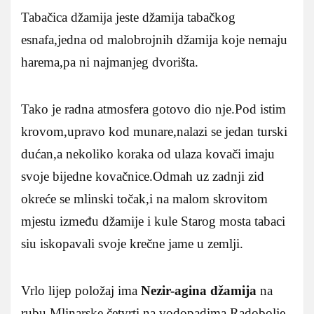
Tabačica džamija jeste džamija tabačkog
esnafa,jedna od malobrojnih džamija koje nemaju
harema,pa ni najmanjeg dvorišta.
Tako je radna atmosfera gotovo dio nje.Pod istim
krovom,upravo kod munare,nalazi se jedan turski
dućan,a nekoliko koraka od ulaza kovači imaju
svoje bijedne kovačnice.Odmah uz zadnji zid
okreće se mlinski točak,i na malom skrovitom
mjestu između džamije i kule Starog mosta tabaci
siu iskopavali svoje krečne jame u zemlji.
Vrlo lijep položaj ima
Nezir-agina džamija
na
rubu Mlinarske četvrti na vodopadima Radobolje.