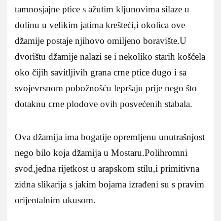
tamnosjajne ptice s ažutim kljunovima silaze u
dolinu u velikim jatima krešteći,i okolica ove
džamije postaje njihovo omiljeno boravište.U
dvorištu džamije nalazi se i nekoliko starih košćela
oko čijih savitljivih grana crne ptice dugo i sa
svojevrsnom pobožnošću lepršaju prije nego što
dotaknu crne plodove ovih posvećenih stabala.
Ova džamija ima bogatije opremljenu unutrašnjost
nego bilo koja džamija u Mostaru.Polihromni
svod,jedna rijetkost u arapskom stilu,i primitivna
zidna slikarija s jakim bojama izrađeni su s pravim
orijentalnim ukusom.