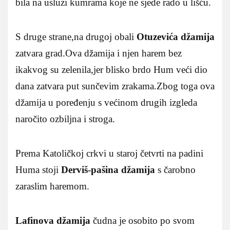
bila na usluzi kumrama koje ne sjede rado u lišću.
S druge strane,na drugoj obali
Otuzevića džamija
zatvara grad.Ova džamija i njen harem bez
ikakvog su zelenila,jer blisko brdo Hum veći dio
dana zatvara put sunčevim zrakama.Zbog toga ova
džamija u poređenju s većinom drugih izgleda
naročito ozbiljna i stroga.
Prema Katoličkoj crkvi u staroj četvrti na padini
Huma stoji
Derviš-pašina džamija
s čarobno
zaraslim haremom.
Lafinova džamija
čudna je osobito po svom