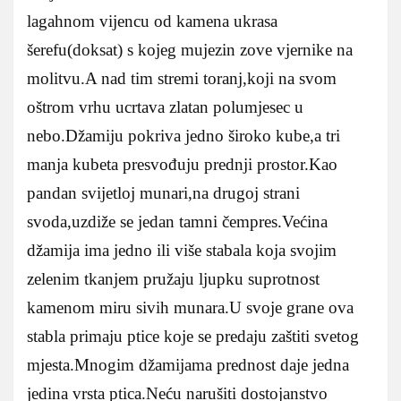
lagahnom vijencu od kamena ukrasa
šerefu(doksat) s kojeg mujezin zove vjernike na
molitvu.A nad tim stremi toranj,koji na svom
oštrom vrhu ucrtava zlatan polumjesec u
nebo.Džamiju pokriva jedno široko kube,a tri
manja kubeta presvođuju prednji prostor.Kao
pandan svijetloj munari,na drugoj strani
svoda,uzdiže se jedan tamni čempres.Većina
džamija ima jedno ili više stabala koja svojim
zelenim tkanjem pružaju ljupku suprotnost
kamenom miru sivih munara.U svoje grane ova
stabla primaju ptice koje se predaju zaštiti svetog
mjesta.Mnogim džamijama prednost daje jedna
jedina vrsta ptica.Neću narušiti dostojanstvo