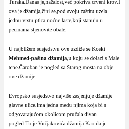
Turaka.Danas je,nažalost,već pokriva crveni krov.I
ova je džamija,čini se,pod svoju zaštitu uzela
jednu vrstu ptica-noćne laste,koji stanuju u
pećinama stjenovite obale.
U najbližem susjedstvu ove uzdiže se Koski
Mehmed-pašina džamija
,u koju se dolazi s Male
tepe.Čaroban je pogled sa Starog mosta na obje
ove džamije.
Evropsko susjedstvo najviše zasjenjuje džamije
glavne ulice.Ima jedna među njima koja bi s
odgovarajućom okolicom pružala divan
pogled.To je Vučjakovića džamija.Kao da je