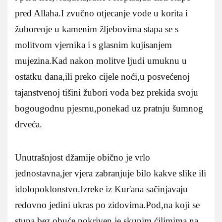
pred Allaha.I zvučno otjecanje vode u korita i
žuborenje u kamenim žljebovima stapa se s
molitvom vjernika i s glasnim kujisanjem
mujezina.Kad nakon molitve ljudi umuknu u
ostatku dana,ili preko cijele noći,u posvećenoj
tajanstvenoj tišini žubori voda bez prekida svoju
bogougodnu pjesmu,ponekad uz pratnju šumnog
drveća.
Unutrašnjost džamije obično je vrlo
jednostavna,jer vjera zabranjuje bilo kakve slike ili
idolopoklonstvo.Izreke iz Kur'ana sačinjavaju
redovno jedini ukras po zidovima.Pod,na koji se
stupa bez obuće,pokriven je skupim ćilimima,na