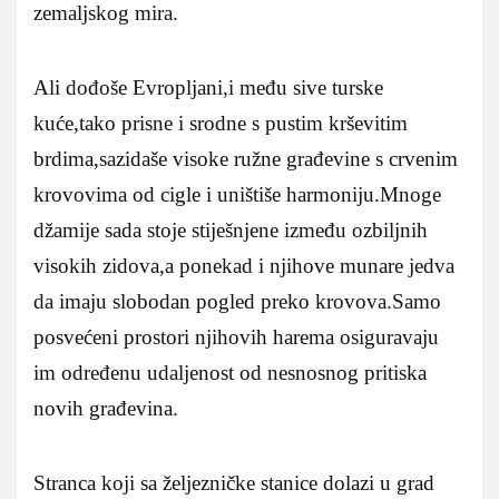
zemaljskog mira.
Ali dođoše Evropljani,i među sive turske
kuće,tako prisne i srodne s pustim krševitim
brdima,sazidaše visoke ružne građevine s crvenim
krovovima od cigle i uništiše harmoniju.Mnoge
džamije sada stoje stiješnjene između ozbiljnih
visokih zidova,a ponekad i njihove munare jedva
da imaju slobodan pogled preko krovova.Samo
posvećeni prostori njihovih harema osiguravaju
im određenu udaljenost od nesnosnog pritiska
novih građevina.
Stranca koji sa željezničke stanice dolazi u grad