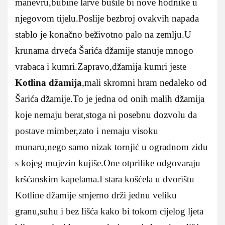
manevru,bubine larve bušile bi nove hodnike u
njegovom tijelu.Poslije bezbroj ovakvih napada
stablo je konačno beživotno palo na zemlju.U
krunama drveća Šarića džamije stanuje mnogo
vrabaca i kumri.Zapravo,džamija kumri jeste
Kotlina džamija
,mali skromni hram nedaleko od
Šarića džamije.To je jedna od onih malih džamija
koje nemaju berat,stoga ni posebnu dozvolu da
postave mimber,zato i nemaju visoku
munaru,nego samo nizak tornjić u ogradnom zidu
s kojeg mujezin kujiše.One otprilike odgovaraju
kršćanskim kapelama.I stara košćela u dvorištu
Kotline džamije smjerno drži jednu veliku
granu,suhu i bez lišća kako bi tokom cijelog ljeta