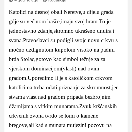
Katolici na desnoj obali Neretve,u dijelu grada
gdje su većinom bašče,imaju svoj hram.To je
jednostavno zdanje,skromno ukrašeno unutra i
svana.Pravoslavci su podigli svoje novu crkvu s
moćno uzdignutom kupolom visoko na padini
brda Stolac,gotovo kao simbol težnje za za
vjerskom dominacijom(vlasti) nad ovim
gradom.Uporedimo li je s katoličkom crkvom
katolicima treba odati priznanje za skromnost,jer
stvarna vlast nad gradom pripada bezbrojnim
džamijama s vitkim munarama.Zvuk kršćanskih
crkvenih zvona tvrdo se lomi o kamene
bregove,ali kad s munara mujezini pozovu na