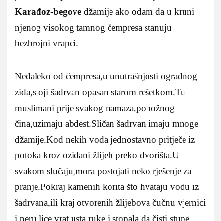
Karađoz-begove
džamije ako odam da u kruni
njenog visokog tamnog čempresa stanuju
bezbrojni vrapci.
Nedaleko od čempresa,u unutrašnjosti ogradnog
zida,stoji šadrvan opasan starom rešetkom.Tu
muslimani prije svakog namaza,pobožnog
čina,uzimaju abdest.Sličan šadrvan imaju mnoge
džamije.Kod nekih voda jednostavno pritječe iz
potoka kroz ozidani žlijeb preko dvorišta.U
svakom slučaju,mora postojati neko rješenje za
pranje.Pokraj kamenih korita što hvataju vodu iz
šadrvana,ili kraj otvorenih žlijebova čučnu vjernici
i peru lice,vrat,usta,ruke i stopala,da čisti stupe