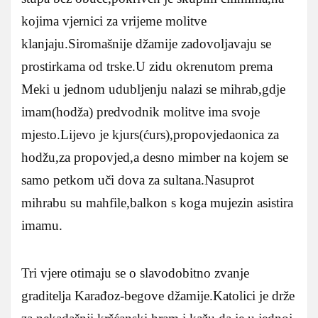
kojima vjernici za vrijeme molitve
klanjaju.Siromašnije džamije zadovoljavaju se
prostirkama od trske.U zidu okrenutom prema
Meki u jednom udubljenju nalazi se mihrab,gdje
imam(hodža) predvodnik molitve ima svoje
mjesto.Lijevo je kjurs(ćurs),propovjedaonica za
hodžu,za propovjed,a desno mimber na kojem se
samo petkom uči dova za sultana.Nasuprot
mihrabu su mahfile,balkon s koga mujezin asistira
imamu.
Tri vjere otimaju se o slavodobitno zvanje
graditelja Karađoz-begove džamije.Katolici je drže