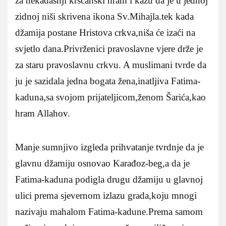
za nekadašnji kršćanski hram i kažu da je u jednoj
zidnoj niši skrivena ikona Sv.Mihajla.tek kada
džamija postane Hristova crkva,niša će izaći na
svjetlo dana.Privrženici pravoslavne vjere drže je
za staru pravoslavnu crkvu. A muslimani tvrde da
ju je sazidala jedna bogata žena,inatljiva Fatima-
kaduna,sa svojom prijateljicom,ženom Šarića,kao
hram Allahov.
Manje sumnjivo izgleda prihvatanje tvrdnje da je
glavnu džamiju osnovao Karađoz-beg,a da je
Fatima-kaduna podigla drugu džamiju u glavnoj
ulici prema sjevernom izlazu grada,koju mnogi
nazivaju mahalom Fatima-kadune.Prema samom