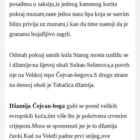
posađena u saksiju,iz jednog kamenog korita
pokraj munare,raste jedna stara lipa koja se sasvim
blizu privija uz munaru,i kao da time nastoji da je
granama bojažljivo zagrli.
Odmah pokraj samih kula Starog mosta uzdižu se
i džamije:na lijevoj obali Sultan-Selimova,a povrh
nje na Velikoj tepo Čejvan-begova.S druge strane
na desnoj obali je Tabačica džamija.
Džamija Čejvan-bega
gubi se pored velikih
evropskih kuća,tim više što je pokrivena crvenim
crijepom.Mora se spomenuti jer je to džamija
čavki.Kad na Veleži padne prvi snijeg,ove