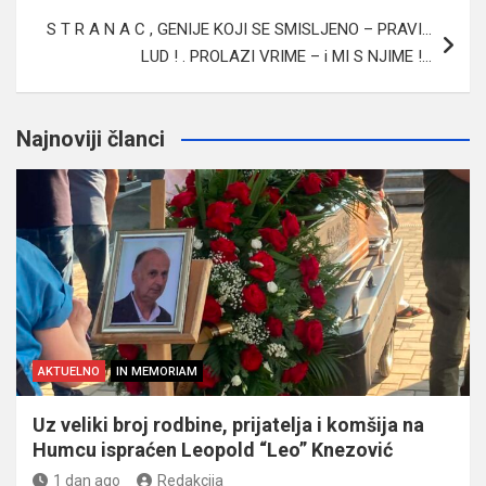
S T R A N A C , GENIJE KOJI SE SMISLJENO – PRAVI…
LUD ! . PROLAZI VRIME – i MI S NJIME !…
Najnoviji članci
AKTUELNO
IN MEMORIAM
Uz veliki broj rodbine, prijatelja i komšija na
Humcu ispraćen Leopold “Leo” Knezović
1 dan ago
Redakcija