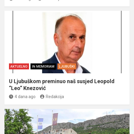
AKTUELNO
IN MEMORIAM
LJUBUŠKI
U Ljubuškom preminuo naš susjed Leopold
“Leo” Knezović
4 dana ago
Redakcija