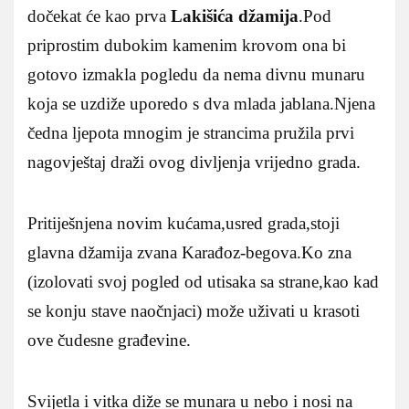
dočekat će kao prva
Lakišića džamija
.Pod
priprostim dubokim kamenim krovom ona bi
gotovo izmakla pogledu da nema divnu munaru
koja se uzdiže uporedo s dva mlada jablana.Njena
čedna ljepota mnogim je strancima pružila prvi
nagovještaj draži ovog divljenja vrijedno grada.
Pritiješnjena novim kućama,usred grada,stoji
glavna džamija zvana Karađoz-begova.Ko zna
(izolovati svoj pogled od utisaka sa strane,kao kad
se konju stave naočnjaci) može uživati u krasoti
ove čudesne građevine.
Svijetla i vitka diže se munara u nebo i nosi na