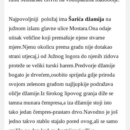
Najpovoljniji položaj ima
Šarića džamija
na
južnom izlazu glavne ulice Mostara.Ona odaje
utisak veličine koji premašuje njene stvarne
mjere.Njenu okolicu prema gradu nije dotakao
strani utjecaj,i od Južnog logora do njenih zidova
proteže se veliki turski harem.Predvorje džamije
bogato je drvećem,osobito sprijeda gdje priroda
svojom zelenom građom najljupkije podražava
oličje džamije.Iz širokog lipovog granja diže se
tamna munara čempresa,a iza džamije stoji isto
tako jedan čempres-prastaro drvo.Navodno je još
jedno takvo stablo stajalo pored ovog,ali se samo