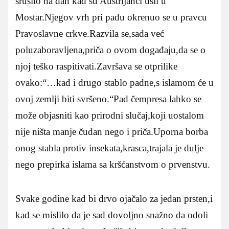
srušilo na dan kad su Austrijanci ušli u
Mostar.Njegov vrh pri padu okrenuo se u pravcu
Pravoslavne crkve.Razvila se,sada već
poluzaboravljena,priča o ovom događaju,da se o
njoj teško raspitivati.Završava se otprilike
ovako:“…kad i drugo stablo padne,s islamom će u
ovoj zemlji biti svršeno.“Pad čempresa lahko se
može objasniti kao prirodni slučaj,koji uostalom
nije ništa manje čudan nego i priča.Uporna borba
onog stabla protiv insekata,krasca,trajala je dulje
nego prepirka islama sa kršćanstvom o prvenstvu.
Svake godine kad bi drvo ojačalo za jedan prsten,i
kad se mislilo da je sad dovoljno snažno da odoli