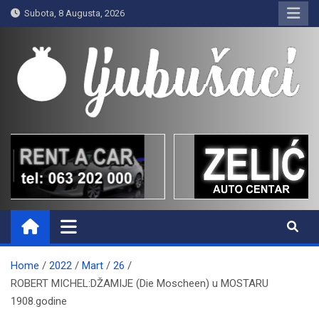
Skip
Subota, 8 Augusta, 2026
to
content
Ljubušaci
Svom voljenom gradu
Home
2022
Mart
26
ROBERT MICHEL:DŽAMIJE (Die Moscheen) u MOSTARU
1908.godine