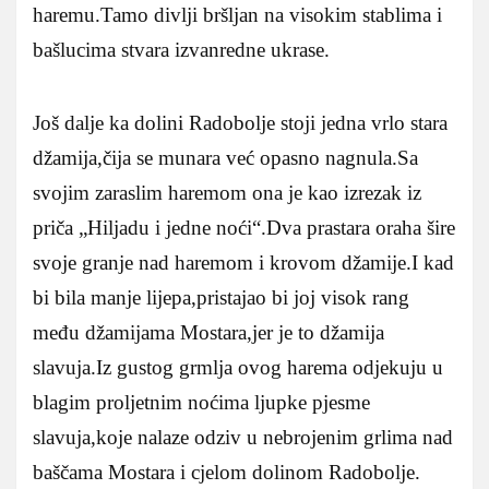
haremu.Tamo divlji bršljan na visokim stablima i
bašlucima stvara izvanredne ukrase.
Još dalje ka dolini Radobolje stoji jedna vrlo stara
džamija,čija se munara već opasno nagnula.Sa
svojim zaraslim haremom ona je kao izrezak iz
priča „Hiljadu i jedne noći“.Dva prastara oraha šire
svoje granje nad haremom i krovom džamije.I kad
bi bila manje lijepa,pristajao bi joj visok rang
među džamijama Mostara,jer je to džamija
slavuja.Iz gustog grmlja ovog harema odjekuju u
blagim proljetnim noćima ljupke pjesme
slavuja,koje nalaze odziv u nebrojenim grlima nad
baščama Mostara i cjelom dolinom Radobolje.