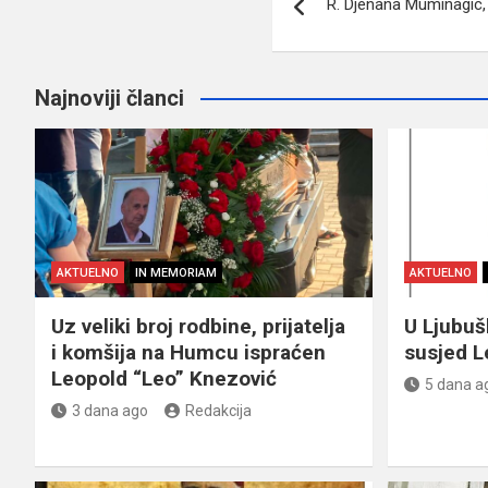
R. Djenana Muminagic,
članaka
Najnoviji članci
AKTUELNO
IN MEMORIAM
AKTUELNO
Uz veliki broj rodbine, prijatelja
U Ljubu
i komšija na Humcu ispraćen
susjed L
Leopold “Leo” Knezović
5 dana a
3 dana ago
Redakcija