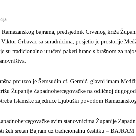
cija
Ramazanskog bajrama, predsjednik Crvenog križa Župani
iktor Grbavac sa suradnicima, posjetio je prostorije Medž
e su tradicionalno uručeni paketi hrane s brašnom za najosj
anovništva.
brašna preuzeo je Šemsudin ef. Germić, glavni imam Medžli
rižu Županije Zapadnohercegovačke na odličnoj dugogodišn
potreba Islamske zajednice Ljubuški povodom Ramazanskog
 Zapadnohercegovačke svim stanovnicima Županije Zapad
jesti želi sretan Bajram uz tradicionalnu čestitku – B