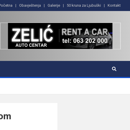
Početna
Obavještenja
Galerije
50 kruna za Ljubuški
Kontakt
dom