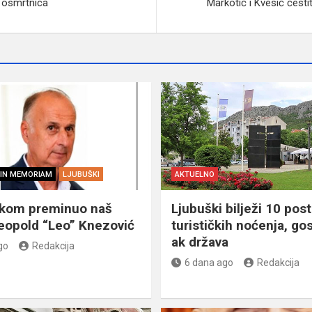
 osmrtnica
Markotić i Kvesić čest
IN MEMORIAM
LJUBUŠKI
AKTUELNO
škom preminuo naš
Ljubuški bilježi 10 post
eopold “Leo” Knezović
turističkih noćenja, gos
ak država
go
Redakcija
6 dana ago
Redakcija