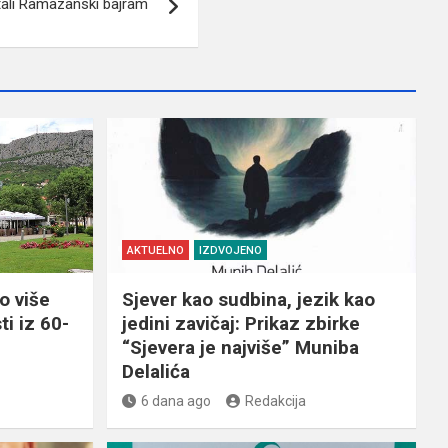
itali Ramazanski bajram
AKTUELNO
IZDVOJENO
o više
Sjever kao sudbina, jezik kao
ti iz 60-
jedini zavičaj: Prikaz zbirke
“Sjevera je najviše” Muniba
Delalića
6 dana ago
Redakcija