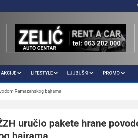
AKCIJE
LIFESTYLE
LJUBUŠKI
PROMO
 povodom Ramazanskog bajrama
 ŽZH uručio pakete hrane povo
og bajrama