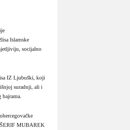
je
lisa Islamske
etljiviju, socijalno
sa IZ Ljubuški, koji
joj suradnji, ali i
 bajrama.
nohercegovačke
AJRAM ŠERIF MUBAREK