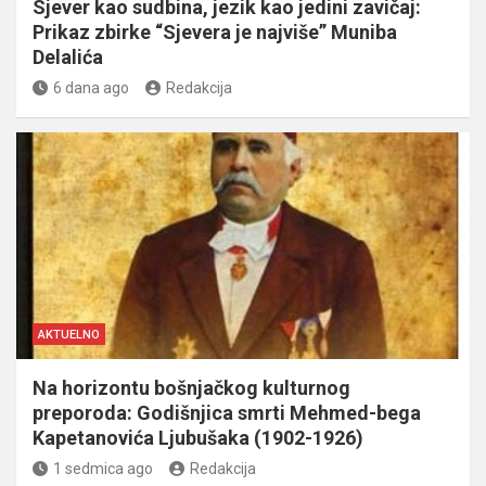
Sjever kao sudbina, jezik kao jedini zavičaj:
Prikaz zbirke “Sjevera je najviše” Muniba
Delalića
6 dana ago
Redakcija
AKTUELNO
Na horizontu bošnjačkog kulturnog
preporoda: Godišnjica smrti Mehmed-bega
Kapetanovića Ljubušaka (1902-1926)
1 sedmica ago
Redakcija