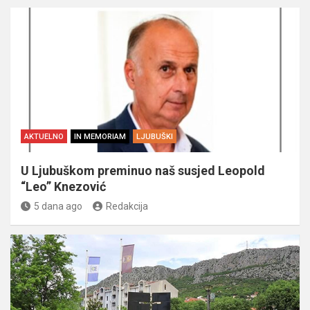
AKTUELNO
IN MEMORIAM
LJUBUŠKI
U Ljubuškom preminuo naš susjed Leopold
“Leo” Knezović
5 dana ago
Redakcija