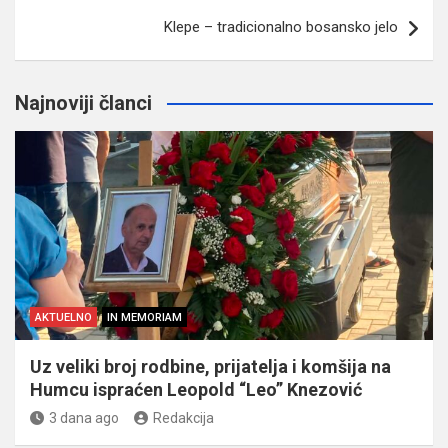
Klepe – tradicionalno bosansko jelo
Najnoviji članci
AKTUELNO
IN MEMORIAM
Uz veliki broj rodbine, prijatelja i komšija na
Humcu ispraćen Leopold “Leo” Knezović
3 dana ago
Redakcija