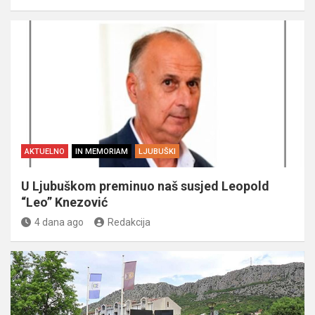
AKTUELNO
IN MEMORIAM
LJUBUŠKI
U Ljubuškom preminuo naš susjed Leopold
“Leo” Knezović
4 dana ago
Redakcija