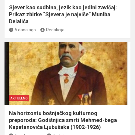
Sjever kao sudbina, jezik kao jedini zavičaj:
Prikaz zbirke “Sjevera je najviše” Muniba
Delalića
5 dana ago
Redakcija
AKTUELNO
Na horizontu bošnjačkog kulturnog
preporoda: Godišnjica smrti Mehmed-bega
Kapetanovića Ljubušaka (1902-1926)