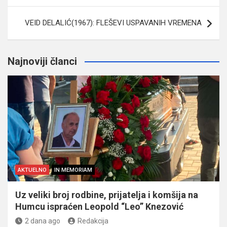
VEID DELALIĆ(1967): FLEŠEVI USPAVANIH VREMENA
Najnoviji članci
AKTUELNO
IN MEMORIAM
Uz veliki broj rodbine, prijatelja i komšija na
Humcu ispraćen Leopold “Leo” Knezović
2 dana ago
Redakcija