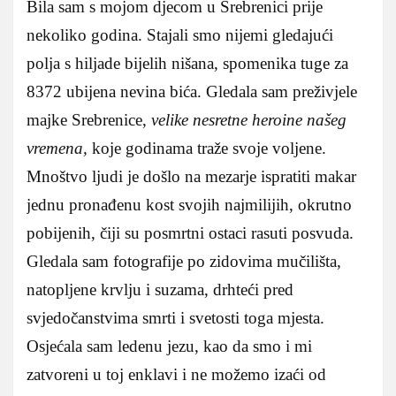
Bila sam s mojom djecom u Srebrenici prije
nekoliko godina. Stajali smo nijemi gledajući
polja s hiljade bijelih nišana, spomenika tuge za
8372 ubijena nevina bića. Gledala sam preživjele
majke Srebrenice,
velike nesretne heroine našeg
vremena,
koje godinama traže svoje voljene.
Mnoštvo ljudi je došlo na mezarje ispratiti makar
jednu pronađenu kost svojih najmilijih, okrutno
pobijenih, čiji su posmrtni ostaci rasuti posvuda.
Gledala sam fotografije po zidovima mučilišta,
natopljene krvlju i suzama, drhteći pred
svjedočanstvima smrti i svetosti toga mjesta.
Osjećala sam ledenu jezu, kao da smo i mi
zatvoreni u toj enklavi i ne možemo izaći od