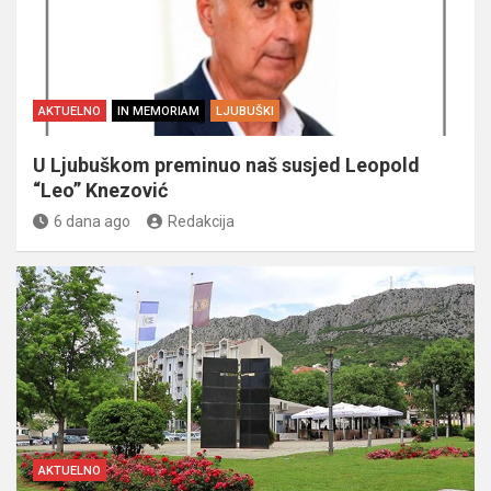
AKTUELNO
IN MEMORIAM
LJUBUŠKI
U Ljubuškom preminuo naš susjed Leopold
“Leo” Knezović
6 dana ago
Redakcija
AKTUELNO