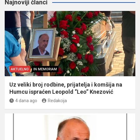
Najnoviji članci
AKTUELNO
IN MEMORIAM
Uz veliki broj rodbine, prijatelja i komšija na
Humcu ispraćen Leopold “Leo” Knezović
4 dana ago
Redakcija