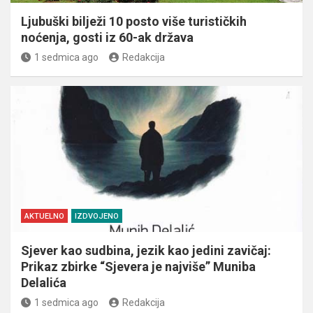
Ljubuški bilježi 10 posto više turističkih
noćenja, gosti iz 60-ak država
1 sedmica ago
Redakcija
AKTUELNO
IZDVOJENO
Sjever kao sudbina, jezik kao jedini zavičaj:
Prikaz zbirke “Sjevera je najviše” Muniba
Delalića
1 sedmica ago
Redakcija