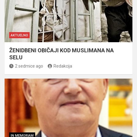
AKTUELNO
ŽENIDBENI OBIČAJI KOD MUSLIMANA NA
SELU
2 sedmice ago
Redakcija
IN MEMORIAM