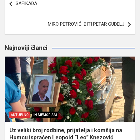
SAFIKADA
članaka
MIRO PETROVIĆ: BITI PETAR GUDELJ
Najnoviji članci
AKTUELNO
IN MEMORIAM
Uz veliki broj rodbine, prijatelja i komšija na
Humcu ispraćen Leopold “Leo” Knezović