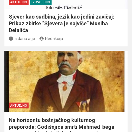
AKTUELNO
IZDVOJENO
Sjever kao sudbina, jezik kao jedini zavičaj:
Prikaz zbirke “Sjevera je najviše” Muniba
Delalića
5 dana ago
Redakcija
AKTUELNO
Na horizontu bošnjačkog kulturnog
preporoda: Godišnjica smrti Mehmed-bega