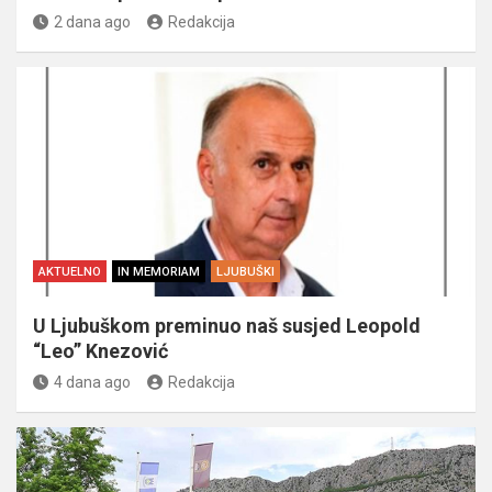
2 dana ago
Redakcija
AKTUELNO
IN MEMORIAM
LJUBUŠKI
U Ljubuškom preminuo naš susjed Leopold
“Leo” Knezović
4 dana ago
Redakcija