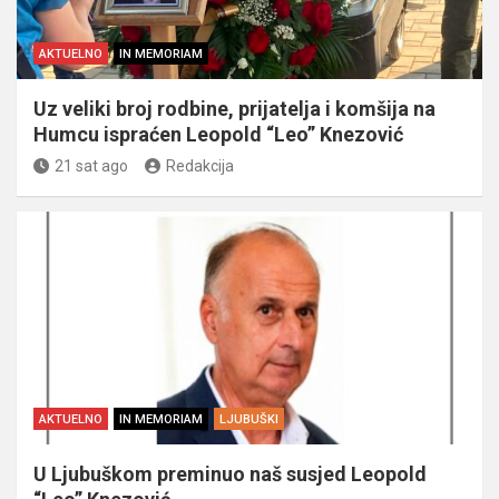
AKTUELNO
IN MEMORIAM
Uz veliki broj rodbine, prijatelja i komšija na
Humcu ispraćen Leopold “Leo” Knezović
21 sat ago
Redakcija
AKTUELNO
IN MEMORIAM
LJUBUŠKI
U Ljubuškom preminuo naš susjed Leopold