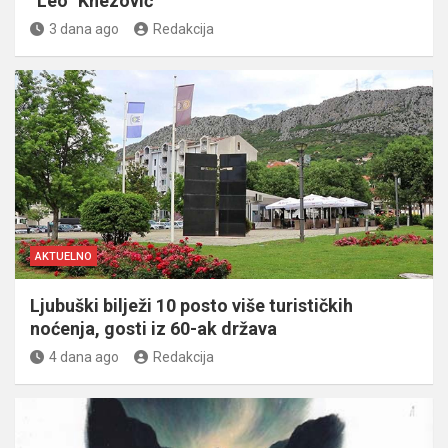
“Leo” Knezović
3 dana ago
Redakcija
AKTUELNO
Ljubuški bilježi 10 posto više turističkih
noćenja, gosti iz 60-ak država
4 dana ago
Redakcija