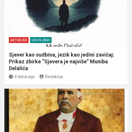
AKTUELNO
IZDVOJENO
Sjever kao sudbina, jezik kao jedini zavičaj:
Prikaz zbirke “Sjevera je najviše” Muniba
Delalića
4 dana ago
Redakcija