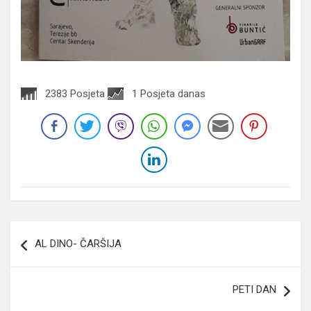
2383 Posjeta
1 Posjeta danas
Navigacija
AL DINO- ČARŠIJA
članaka
PETI DAN