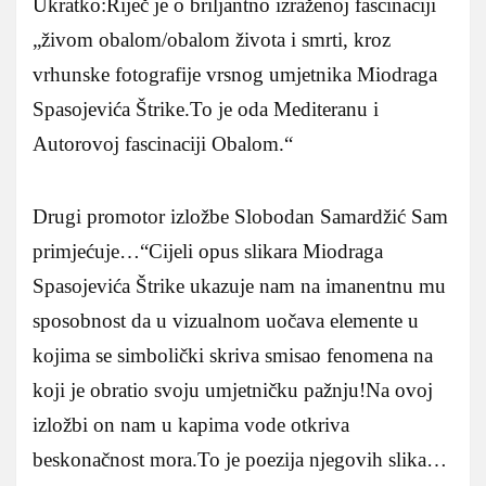
Ukratko:Riječ je o briljantno izraženoj fascinaciji
„živom obalom/obalom života i smrti, kroz
vrhunske fotografije vrsnog umjetnika Miodraga
Spasojevića Štrike.To je oda Mediteranu i
Autorovoj fascinaciji Obalom.“
Drugi promotor izložbe Slobodan Samardžić Sam
primjećuje…“Cijeli opus slikara Miodraga
Spasojevića Štrike ukazuje nam na imanentnu mu
sposobnost da u vizualnom uočava elemente u
kojima se simbolički skriva smisao fenomena na
koji je obratio svoju umjetničku pažnju!Na ovoj
izložbi on nam u kapima vode otkriva
beskonačnost mora.To je poezija njegovih slika…