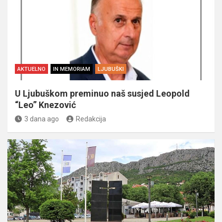
AKTUELNO
IN MEMORIAM
LJUBUŠKI
U Ljubuškom preminuo naš susjed Leopold
“Leo” Knezović
3 dana ago
Redakcija