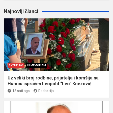
Najnoviji članci
AKTUELNO
IN MEMORIAM
Uz veliki broj rodbine, prijatelja i komšija na
Humcu ispraćen Leopold “Leo” Knezović
18 sati ago
Redakcija