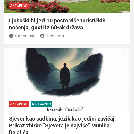
AKTUELNO
Ljubuški bilježi 10 posto više turističkih
noćenja, gosti iz 60-ak država
4 dana ago
Redakcija
AKTUELNO
IZDVOJENO
Sjever kao sudbina, jezik kao jedini zavičaj:
Prikaz zbirke “Sjevera je najviše” Muniba
Delalića