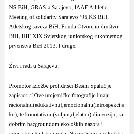
NS BiH,,GRAS-a Sarajevo, IAAF Athletic
Meeting of solidarity Sarajevo ‘96,KS BiH,
Atletskog saveza BiH, Fonda Otvoreno društvo
BiH, IHF XIX Svjetskog juniorskog rukometnog
prvenstva BiH 2013. I druge.
Živi i radi u Sarajevu.
Promotor izložbe prof.dr.sci Besim Spahić je
zapisao:..“.Ove umjetničke fotografije imaju
racionalnu(edukativnu),emocionalnu(introspekcijs
ku), te konotativnu(voljnu,djelatnu) dimenziju, sa
dobrim bacgroundom ekoloških nazora i
imperativa ljudskog roda. Ne možemo preskočiti i