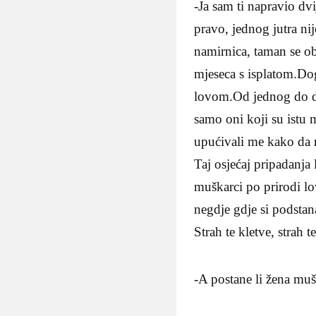
-Ja sam ti napravio dvi
pravo, jednog jutra ni
namirnica, taman se ob
mjeseca s isplatom.Do
lovom.Od jednog do dr
samo oni koji su istu 
upućivali me kako da 
Taj osjećaj pripadanja
muškarci po prirodi lov
negdje gdje si podstan
Strah te kletve, strah
-A postane li žena mu