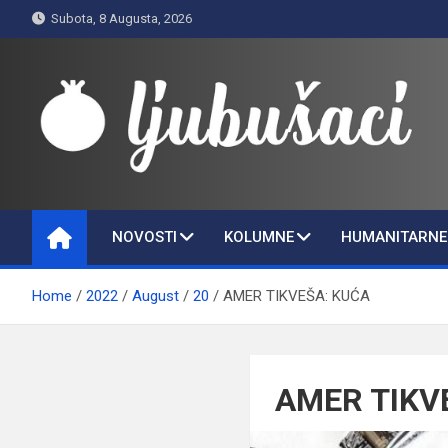
Skip
Subota, 8 Augusta, 2026
to
content
Ljubušaci
Svom voljenom gradu
NOVOSTI
KOLUMNE
HUMANITARNE 
Home
2022
August
20
AMER TIKVEŠA: KUĆA
AMER TIKV