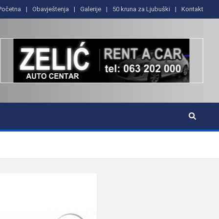
Početna
Obavještenja
Galerije
50 kruna za Ljubuški
Kontakt