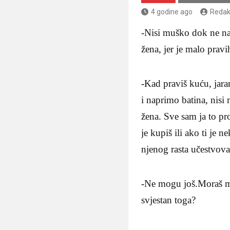
4 godine ago
Redak
-Nisi muško dok ne na
žena, jer je malo pravi
-Kad praviš kuću, jaran
i naprimo batina, nis
žena. Sve sam ja to pr
je kupiš ili ako ti je 
njenog rasta učestvova
-Ne mogu još.Moraš mi
svjestan toga?