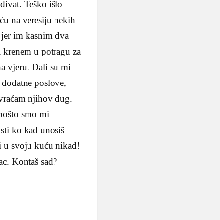
ađivat. Teško išlo
eću na veresiju nekih
 jer im kasnim dva
i krenem u potragu za
a vjeru. Dali su mi
i dodatne poslove,
 vraćam njihov dug.
, pošto smo mi
isti ko kad unosiš
i u svoju kuću nikad!
rac. Kontaš sad?