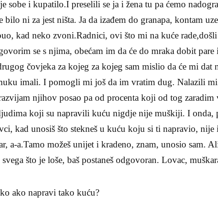
je sobe i kupatilo.I preselili se ja i žena tu pa ćemo nadogr
je bilo ni za jest ništa. Ja da izađem do granapa, kontam uz
uo, kad neko zvoni.Radnici, ovi što mi na kuće rade,došli
govorim se s njima, obećam im da će do mraka dobit pare 
ugog čovjeka za kojeg za kojeg sam mislio da će mi dat n
muku imali. I pomogli mi još da im vratim dug. Nalazili m
razvijam njihov posao pa od procenta koji od tog zaradim
 ljudima koji su napravili kuću nigdje nije muškiji. I onda
ci, kad unosiš što stekneš u kuću koju si ti napravio, nije 
ar, a-a.Tamo možeš unijet i kradeno, znam, unosio sam. Al
 te svega što je loše, baš postaneš odgovoran. Lovac, muška
ško ako napravi tako kuću?