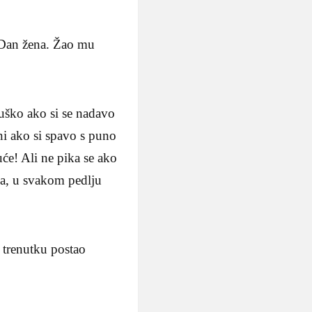
a Dan žena. Žao mu
 muško ako si se nadavo
ni ako si spavo s puno
će! Ali ne pika se ako
lja, u svakom pedlju
 trenutku postao