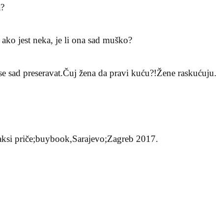
a?
 ako jest neka, je li ona sad muško?
se sad preseravat.Čuj žena da pravi kuću?!Žene raskućuju.
aksi priče;buybook,Sarajevo;Zagreb 2017.