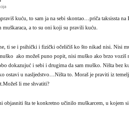
cija
praviš kuću, to sam ja na sebi skontao…priča taksissta n
h muškaraca, a to su oni koji su pravili kuću.
e, ti se i psihički i fizički očeličiš ko što nikad nisi. Nisi
i muško ako možeš puno popit, nisi muško ako brzo voziš 
obo dokazujuć i sebi i drugima da sam muško. Ništa bez ku
neko ostavi u nasljedstvo…Ništa to. Moraš je praviti iz teme
t.Možeš li me shvatiti?
 objasniti šta te konkretno učinilo muškarcem, u kojem si