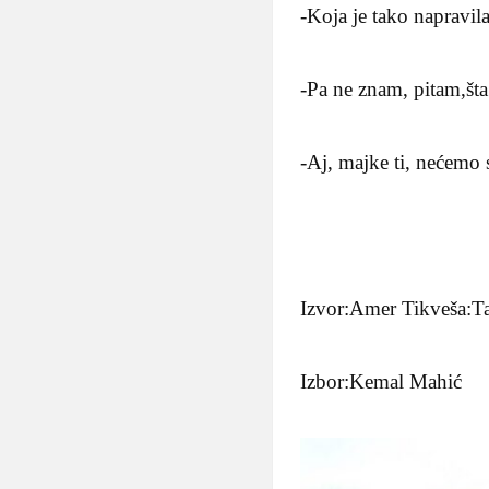
-Koja je tako napravil
-Pa ne znam, pitam,šta
-Aj, majke ti, nećemo 
Izvor:Amer Tikveša:T
Izbor:Kemal Mahić