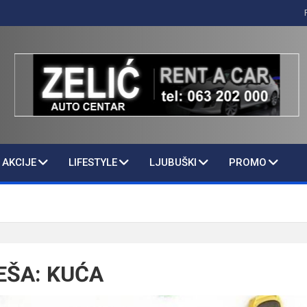
AKCIJE
LIFESTYLE
LJUBUŠKI
PROMO
EŠA: KUĆA