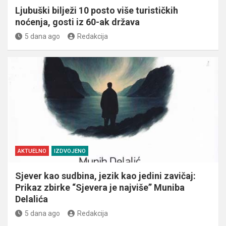
Ljubuški bilježi 10 posto više turističkih
noćenja, gosti iz 60-ak država
5 dana ago
Redakcija
AKTUELNO
IZDVOJENO
Sjever kao sudbina, jezik kao jedini zavičaj:
Prikaz zbirke “Sjevera je najviše” Muniba
Delalića
5 dana ago
Redakcija