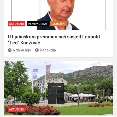
AKTUELNO
IN MEMORIAM
LJUBUŠKI
U Ljubuškom preminuo naš susjed Leopold
“Leo” Knezović
4 dana ago
Redakcija
AKTUELNO