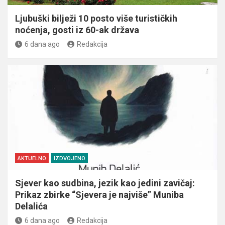
Ljubuški bilježi 10 posto više turističkih
noćenja, gosti iz 60-ak država
6 dana ago
Redakcija
AKTUELNO
IZDVOJENO
Sjever kao sudbina, jezik kao jedini zavičaj:
Prikaz zbirke “Sjevera je najviše” Muniba
Delalića
6 dana ago
Redakcija