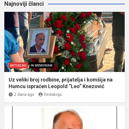
Najnoviji članci
AKTUELNO
IN MEMORIAM
Uz veliki broj rodbine, prijatelja i komšija na
Humcu ispraćen Leopold “Leo” Knezović
2 dana ago
Redakcija