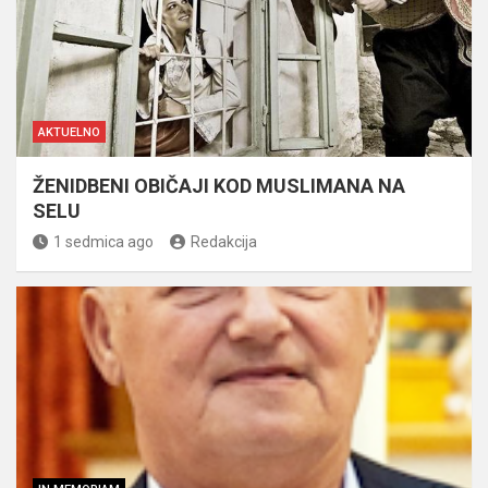
AKTUELNO
ŽENIDBENI OBIČAJI KOD MUSLIMANA NA
SELU
1 sedmica ago
Redakcija