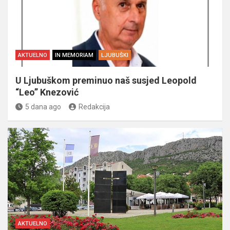
AKTUELNO
IN MEMORIAM
LJUBUŠKI
U Ljubuškom preminuo naš susjed Leopold
“Leo” Knezović
5 dana ago
Redakcija
AKTUELNO