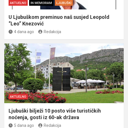
AKTUELNO
IN MEMORIAM
LJUBUŠKI
U Ljubuškom preminuo naš susjed Leopold
“Leo” Knezović
4 dana ago
Redakcija
AKTUELNO
Ljubuški bilježi 10 posto više turističkih
noćenja, gosti iz 60-ak država
5 dana ago
Redakcija