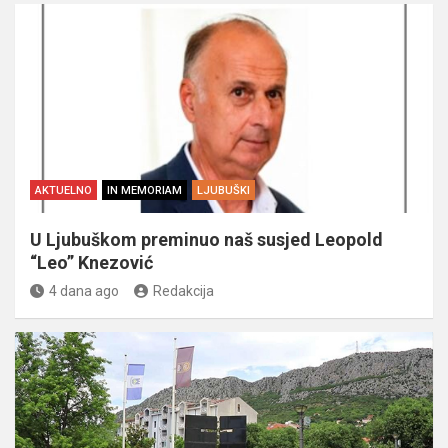
AKTUELNO
IN MEMORIAM
LJUBUŠKI
U Ljubuškom preminuo naš susjed Leopold
“Leo” Knezović
4 dana ago
Redakcija