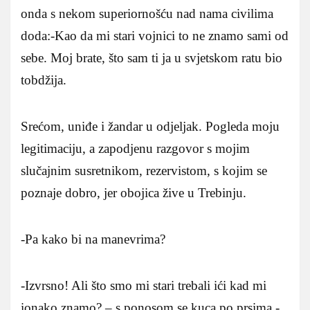
onda s nekom superiornošću nad nama civilima
doda:-Kao da mi stari vojnici to ne znamo sami od
sebe. Moj brate, što sam ti ja u svjetskom ratu bio
tobdžija.
Srećom, uniđe i žandar u odjeljak. Pogleda moju
legitimaciju, a zapodjenu razgovor s mojim
slučajnim susretnikom, rezervistom, s kojim se
poznaje dobro, jer obojica žive u Trebinju.
-Pa kako bi na manevrima?
-Izvrsno! Ali što smo mi stari trebali ići kad mi
ionako znamo? – s ponosom se kuca po prsima.-