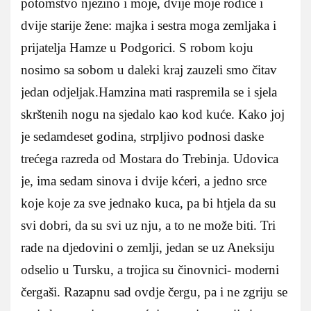
potomstvo njezino i moje, dvije moje rodice i
dvije starije žene: majka i sestra moga zemljaka i
prijatelja Hamze u Podgorici. S robom koju
nosimo sa sobom u daleki kraj zauzeli smo čitav
jedan odjeljak.Hamzina mati raspremila se i sjela
skrštenih nogu na sjedalo kao kod kuće. Kako joj
je sedamdeset godina, strpljivo podnosi daske
trećega razreda od Mostara do Trebinja. Udovica
je, ima sedam sinova i dvije kćeri, a jedno srce
koje koje za sve jednako kuca, pa bi htjela da su
svi dobri, da su svi uz nju, a to ne može biti. Tri
rade na djedovini o zemlji, jedan se uz Aneksiju
odselio u Tursku, a trojica su činovnici- moderni
čergaši. Razapnu sad ovdje čergu, pa i ne zgriju se