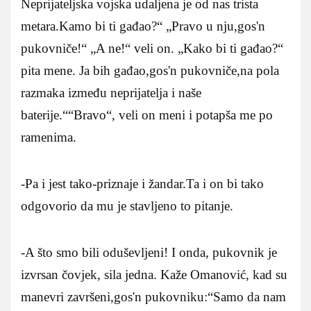
Neprijateljska vojska udaljena je od nas trista
metara.Kamo bi ti gađao?“ „Pravo u nju,gos'n
pukovniče!“ „A ne!“ veli on. „Kako bi ti gađao?“
pita mene. Ja bih gađao,gos'n pukovniče,na pola
razmaka između neprijatelja i naše
baterije.““Bravo“, veli on meni i potapša me po
ramenima.
-Pa i jest tako-priznaje i žandar.Ta i on bi tako
odgovorio da mu je stavljeno to pitanje.
-A što smo bili oduševljeni! I onda, pukovnik je
izvrsan čovjek, sila jedna. Kaže Omanović, kad su
manevri završeni,gos'n pukovniku:“Samo da nam