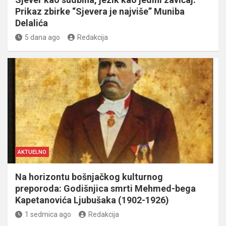
Prikaz zbirke “Sjevera je najviše” Muniba
Delalića
5 dana ago
Redakcija
AKTUELNO
Na horizontu bošnjačkog kulturnog
preporoda: Godišnjica smrti Mehmed-bega
Kapetanovića Ljubušaka (1902-1926)
1 sedmica ago
Redakcija