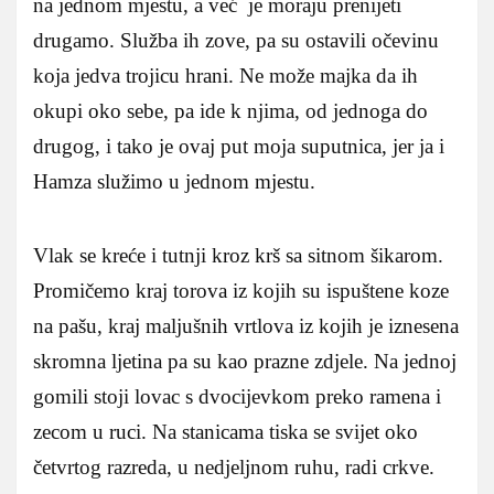
na jednom mjestu, a već je moraju prenijeti
drugamo. Služba ih zove, pa su ostavili očevinu
koja jedva trojicu hrani. Ne može majka da ih
okupi oko sebe, pa ide k njima, od jednoga do
drugog, i tako je ovaj put moja suputnica, jer ja i
Hamza služimo u jednom mjestu.
Vlak se kreće i tutnji kroz krš sa sitnom šikarom.
Promičemo kraj torova iz kojih su ispuštene koze
na pašu, kraj maljušnih vrtlova iz kojih je iznesena
skromna ljetina pa su kao prazne zdjele. Na jednoj
gomili stoji lovac s dvocijevkom preko ramena i
zecom u ruci. Na stanicama tiska se svijet oko
četvrtog razreda, u nedjeljnom ruhu, radi crkve.