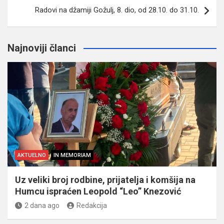
Radovi na džamiji Gožulj, 8. dio, od 28.10. do 31.10.
Najnoviji članci
AKTUELNO
IN MEMORIAM
Uz veliki broj rodbine, prijatelja i komšija na
Humcu ispraćen Leopold “Leo” Knezović
2 dana ago
Redakcija