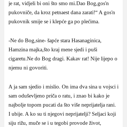
je rat, vidjeli bi oni što smo mi.Dao Bog,gos'n
pukovniče, da kroz petnaest dana zarati!“ A gos'n
pukovnik smije se i klepće ga po plećima.
-Ne do Bog,sine- šapće stara Hasanaginica,
Hamzina majka,što kraj mene sjedi i puši
cigaretu.Ne do Bog dragi. Kakav rat! Nije lijepo o
njemu ni govoriti.
A ja sam sjedio i mislio. On ima dva sina u vojsci i
sam oduševljeno priča o ratu, i znao bi kako je
najbolje topom pucati da što više neprijatelja rani.
I ubije. A ko su ti njegovi neprijatelji? Seljaci koji
siju rižu, muče se i u tegobi provode život,