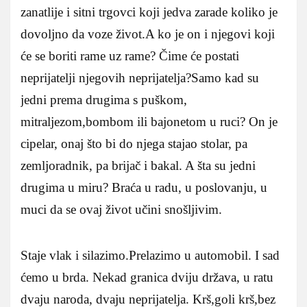
zanatlije i sitni trgovci koji jedva zarade koliko je
dovoljno da voze život.A ko je on i njegovi koji
će se boriti rame uz rame? Čime će postati
neprijatelji njegovih neprijatelja?Samo kad su
jedni prema drugima s puškom,
mitraljezom,bombom ili bajonetom u ruci? On je
cipelar, onaj što bi do njega stajao stolar, pa
zemljoradnik, pa brijač i bakal. A šta su jedni
drugima u miru? Braća u radu, u poslovanju, u
muci da se ovaj život učini snošljivim.
Staje vlak i silazimo.Prelazimo u automobil. I sad
ćemo u brda. Nekad granica dviju država, u ratu
dvaju naroda, dvaju neprijatelja. Krš,goli krš,bez