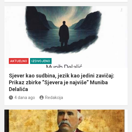
AKTUELNO
IZDVOJENO
Sjever kao sudbina, jezik kao jedini zavičaj:
Prikaz zbirke “Sjevera je najviše” Muniba
Delalića
4 dana ago
Redakcija