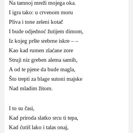
Na tamnoj mreži mojega oka.
I igra tako: u crvenom moru
Pliva i tone zeleni kotač
I bude odjednoć žutijem dimom,
Iz kojeg pršte srebrne iskre – –
Kao kad rumen zlaćane zore
Struji niz greben alema samih,
A od te pjene da bude magla,
Što trepti za blage sutoni majske
Nad mladim žitom.
I to su časi,
Kad priroda slatko srcu ti tepa,
Kad ćutiš lako i talas onaj,