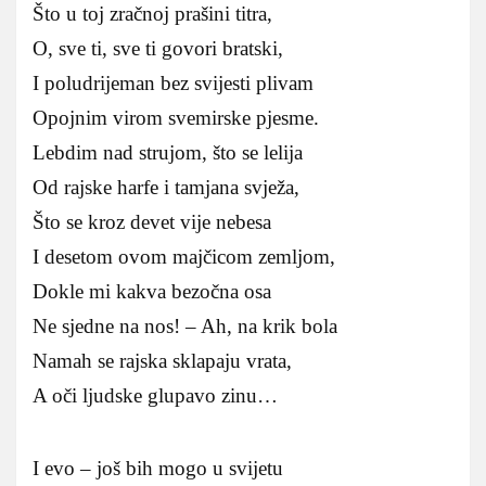
Što u toj zračnoj prašini titra,
O, sve ti, sve ti govori bratski,
I poludrijeman bez svijesti plivam
Opojnim virom svemirske pjesme.
Lebdim nad strujom, što se lelija
Od rajske harfe i tamjana svježa,
Što se kroz devet vije nebesa
I desetom ovom majčicom zemljom,
Dokle mi kakva bezočna osa
Ne sjedne na nos! – Ah, na krik bola
Namah se rajska sklapaju vrata,
A oči ljudske glupavo zinu…
I evo – još bih mogo u svijetu