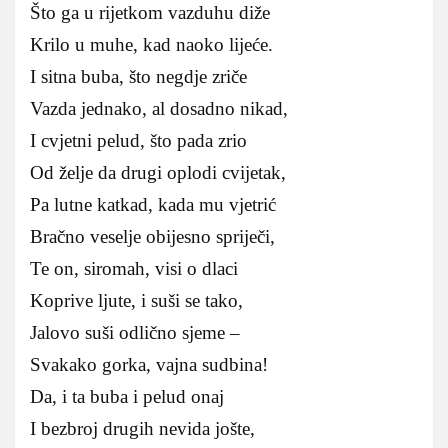
Što ga u rijetkom vazduhu diže
Krilo u muhe, kad naoko lijeće.
I sitna buba, što negdje zriče
Vazda jednako, al dosadno nikad,
I cvjetni pelud, što pada zrio
Od želje da drugi oplodi cvijetak,
Pa lutne katkad, kada mu vjetrić
Bračno veselje obijesno spriječi,
Te on, siromah, visi o dlaci
Koprive ljute, i suši se tako,
Jalovo suši odlično sjeme –
Svakako gorka, vajna sudbina!
Da, i ta buba i pelud onaj
I bezbroj drugih nevida jošte,