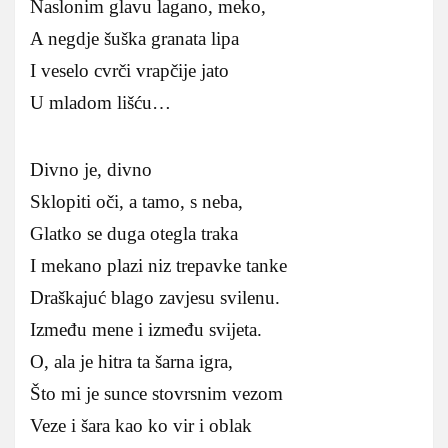
Naslonim glavu lagano, meko,
A negdje šuška granata lipa
I veselo cvrči vrapčije jato
U mladom lišću…
Divno je, divno
Sklopiti oči, a tamo, s neba,
Glatko se duga otegla traka
I mekano plazi niz trepavke tanke
Draškajuć blago zavjesu svilenu.
Između mene i između svijeta.
O, ala je hitra ta šarna igra,
Što mi je sunce stovrsnim vezom
Veze i šara kao ko vir i oblak