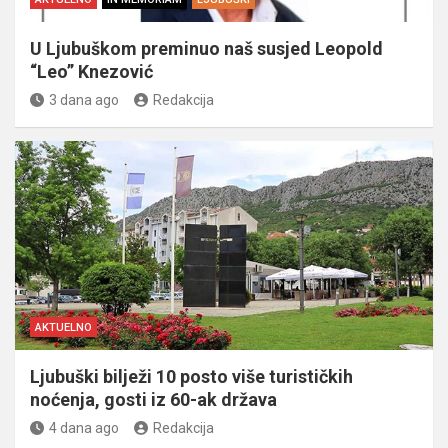
U Ljubuškom preminuo naš susjed Leopold
“Leo” Knezović
3 dana ago
Redakcija
AKTUELNO
Ljubuški bilježi 10 posto više turističkih
noćenja, gosti iz 60-ak država
4 dana ago
Redakcija