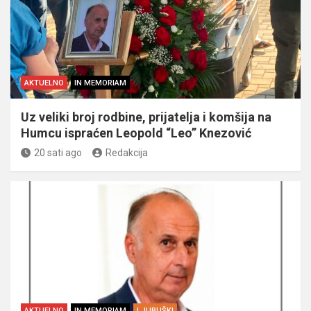
AKTUELNO
IN MEMORIAM
Uz veliki broj rodbine, prijatelja i komšija na
Humcu ispraćen Leopold “Leo” Knezović
20 sati ago
Redakcija
AKTUELNO
IN MEMORIAM
LJUBUŠKI