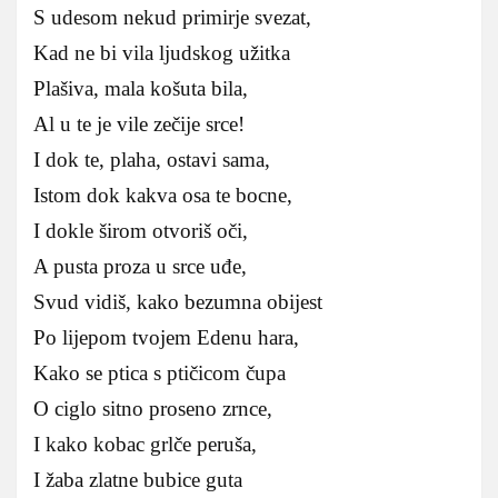
S udesom nekud primirje svezat,
Kad ne bi vila ljudskog užitka
Plašiva, mala košuta bila,
Al u te je vile zečije srce!
I dok te, plaha, ostavi sama,
Istom dok kakva osa te bocne,
I dokle širom otvoriš oči,
A pusta proza u srce uđe,
Svud vidiš, kako bezumna obijest
Po lijepom tvojem Edenu hara,
Kako se ptica s ptičicom čupa
O ciglo sitno proseno zrnce,
I kako kobac grlče peruša,
I žaba zlatne bubice guta