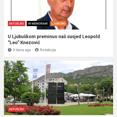
AKTUELNO
IN MEMORIAM
LJUBUŠKI
U Ljubuškom preminuo naš susjed Leopold
“Leo” Knezović
4 dana ago
Redakcija
AKTUELNO