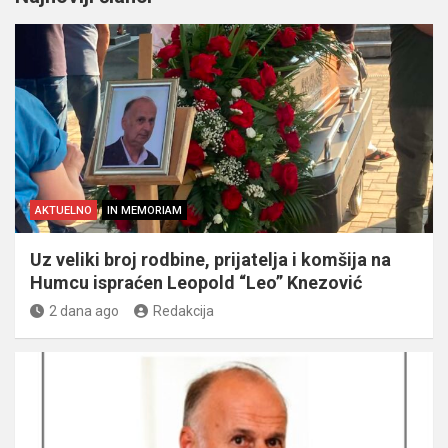
AKTUELNO
IN MEMORIAM
Uz veliki broj rodbine, prijatelja i komšija na
Humcu ispraćen Leopold “Leo” Knezović
2 dana ago
Redakcija