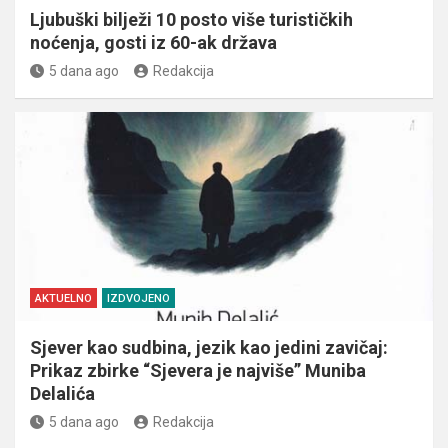
Ljubuški bilježi 10 posto više turističkih
noćenja, gosti iz 60-ak država
5 dana ago
Redakcija
AKTUELNO
IZDVOJENO
Sjever kao sudbina, jezik kao jedini zavičaj:
Prikaz zbirke “Sjevera je najviše” Muniba
Delalića
5 dana ago
Redakcija