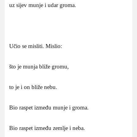
uz sijev munje i udar groma.
Učio se misliti. Mislio:
što je munja bliže gromu,
to je i on bliže nebu.
Bio raspet između munje i groma.
Bio raspet između zemlje i neba.