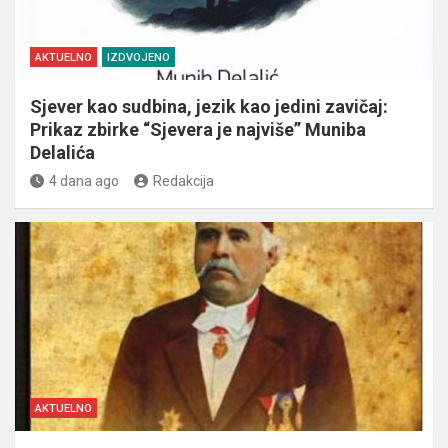
AKTUELNO
IZDVOJENO
Sjever kao sudbina, jezik kao jedini zavičaj:
Prikaz zbirke “Sjevera je najviše” Muniba
Delalića
4 dana ago
Redakcija
AKTUELNO