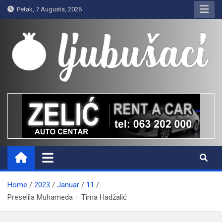
Skip
Petak, 7 Augusta, 2026
to
content
Ljubušaci
Svom voljenom gradu
Home
2023
Januar
11
Preselila Muhameda – Tima Hadžalić