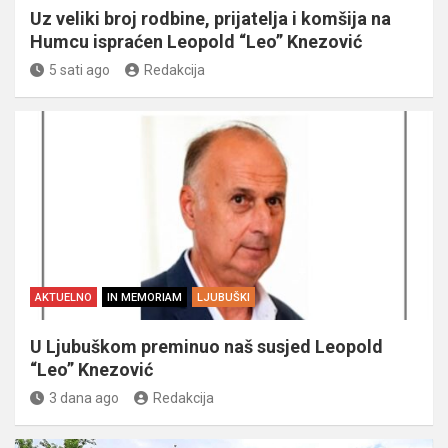
Uz veliki broj rodbine, prijatelja i komšija na
Humcu ispraćen Leopold “Leo” Knezović
5 sati ago
Redakcija
AKTUELNO
IN MEMORIAM
LJUBUŠKI
U Ljubuškom preminuo naš susjed Leopold
“Leo” Knezović
3 dana ago
Redakcija