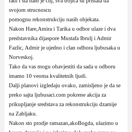
radi i sta nam je cilj, sva trojica su pristala da
svojom strucnoscu
pomognu rekonstrukciju nasih objekata.
Nakon Hare,Amira i Tarika u odbor ulaze i dva
predstavnika dijaspore Mustafa Ibrulj i Admir
Fazlic, Admir je ujedno i clan odbora ljubusaka u
Norveskoj.
Tako da vas mogu obavjestiti da sada u odboru
imamo 10 veoma kvalitetnih ljudi.
Dalji planovi izgledaju ovako, zamisljeno je da se
preko sajta ljubusaci.com pokrene akcija za
prikupljanje sredstava za rekonstrukciju dzamije
na Zabljaku.
Nakon sto prodje ramazan,akoBogda, ulazimo u