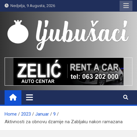
Skip
Nedjelja, 9 Augusta, 2026
to
content
Ljubušaci
Svom voljenom gradu
Home
2023
Januar
9
Aktivnosti za obnovu dzamije na Zabljaku nakon ramazana