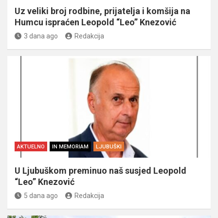
Uz veliki broj rodbine, prijatelja i komšija na
Humcu ispraćen Leopold “Leo” Knezović
3 dana ago
Redakcija
AKTUELNO
IN MEMORIAM
LJUBUŠKI
U Ljubuškom preminuo naš susjed Leopold
“Leo” Knezović
5 dana ago
Redakcija