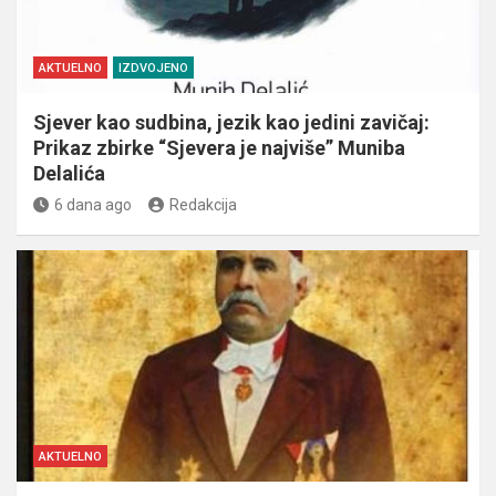
AKTUELNO
IZDVOJENO
Sjever kao sudbina, jezik kao jedini zavičaj:
Prikaz zbirke “Sjevera je najviše” Muniba
Delalića
6 dana ago
Redakcija
AKTUELNO