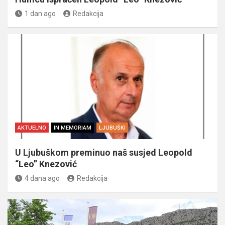
1 dan ago
Redakcija
AKTUELNO
IN MEMORIAM
LJUBUŠKI
U Ljubuškom preminuo naš susjed Leopold
“Leo” Knezović
4 dana ago
Redakcija