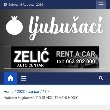
Skip
Subota, 8 Augusta, 2026
to
content
Ljubušaci
Svom voljenom gradu
Home
2023
Januar
13
Hadžem Hajdarević: PO SUNCU TI MENI HODIO