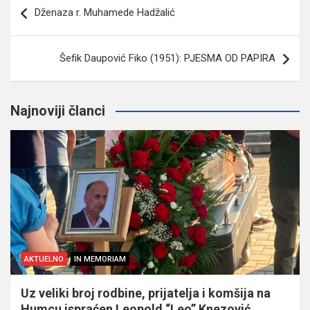
Navigacija
Dženaza r. Muhamede Hadžalić
članaka
Šefik Daupović Fiko (1951): PJESMA OD PAPIRA
Najnoviji članci
AKTUELNO
IN MEMORIAM
Uz veliki broj rodbine, prijatelja i komšija na
Humcu ispraćen Leopold “Leo” Knezović