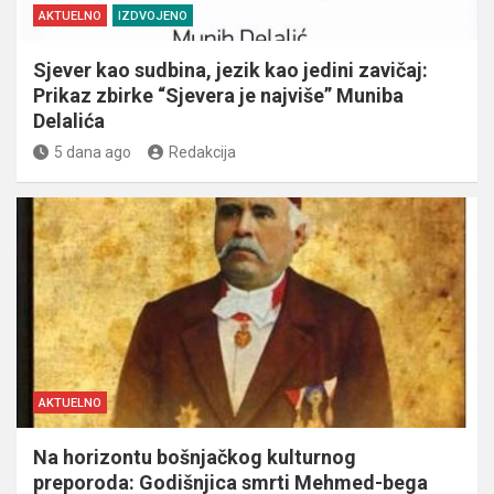
AKTUELNO
IZDVOJENO
Sjever kao sudbina, jezik kao jedini zavičaj:
Prikaz zbirke “Sjevera je najviše” Muniba
Delalića
5 dana ago
Redakcija
AKTUELNO
Na horizontu bošnjačkog kulturnog
preporoda: Godišnjica smrti Mehmed-bega