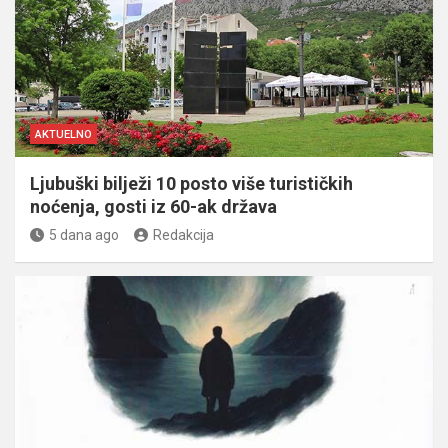
AKTUELNO
Ljubuški bilježi 10 posto više turističkih
noćenja, gosti iz 60-ak država
5 dana ago
Redakcija