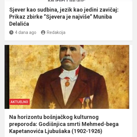
Sjever kao sudbina, jezik kao jedini zavičaj:
Prikaz zbirke “Sjevera je najviše” Muniba
Delalića
4 dana ago
Redakcija
AKTUELNO
Na horizontu bošnjačkog kulturnog
preporoda: Godišnjica smrti Mehmed-bega
Kapetanovića Ljubušaka (1902-1926)