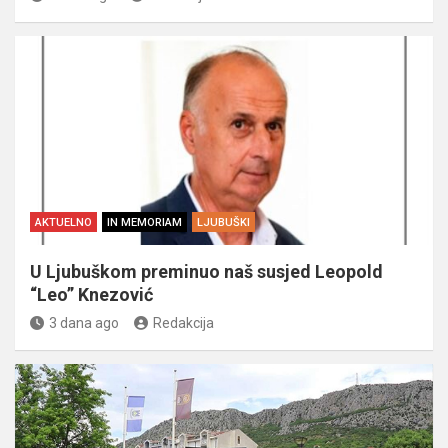
AKTUELNO
IN MEMORIAM
LJUBUŠKI
U Ljubuškom preminuo naš susjed Leopold
“Leo” Knezović
3 dana ago
Redakcija