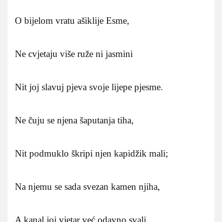
O bijelom vratu ašiklije Esme,
Ne cvjetaju više ruže ni jasmini
Nit joj slavuj pjeva svoje lijepe pjesme.
Ne čuju se njena šaputanja tiha,
Nit podmuklo škripi njen kapidžik mali;
Na njemu se sada svezan kamen njiha,
A kanal joj vjetar već odavno svali.