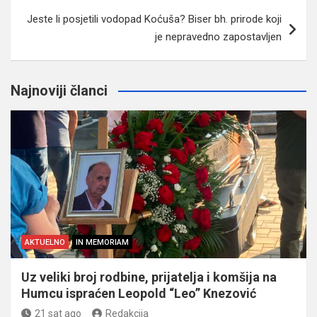
Jeste li posjetili vodopad Koćuša? Biser bh. prirode koji
je nepravedno zapostavljen
Najnoviji članci
AKTUELNO
IN MEMORIAM
Uz veliki broj rodbine, prijatelja i komšija na
Humcu ispraćen Leopold “Leo” Knezović
21 sat ago
Redakcija