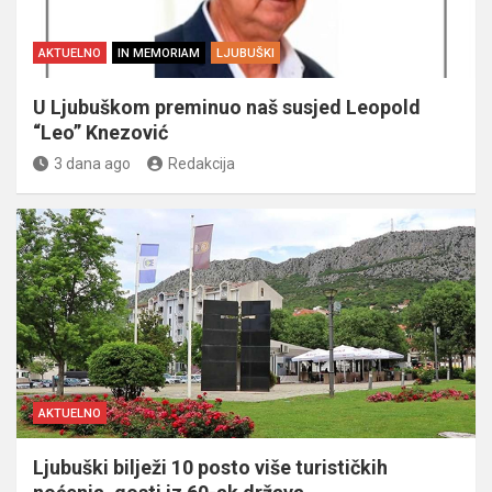
AKTUELNO
IN MEMORIAM
LJUBUŠKI
U Ljubuškom preminuo naš susjed Leopold
“Leo” Knezović
3 dana ago
Redakcija
AKTUELNO
Ljubuški bilježi 10 posto više turističkih