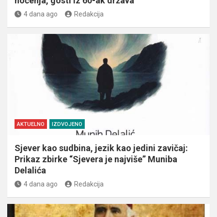
noćenja, gosti iz 60-ak država
4 dana ago
Redakcija
AKTUELNO
IZDVOJENO
Sjever kao sudbina, jezik kao jedini zavičaj:
Prikaz zbirke “Sjevera je najviše” Muniba
Delalića
4 dana ago
Redakcija