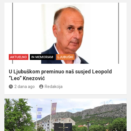
AKTUELNO
IN MEMORIAM
LJUBUŠKI
U Ljubuškom preminuo naš susjed Leopold
“Leo” Knezović
2 dana ago
Redakcija