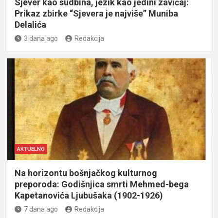
Sjever kao sudbina, jezik kao jedini zavičaj:
Prikaz zbirke “Sjevera je najviše” Muniba
Delalića
3 dana ago
Redakcija
AKTUELNO
Na horizontu bošnjačkog kulturnog
preporoda: Godišnjica smrti Mehmed-bega
Kapetanovića Ljubušaka (1902-1926)
7 dana ago
Redakcija