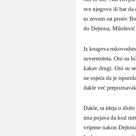
sve njegovo ili bar da 
to zovem rat protiv Bo
do Dejtona, Milošević 
Iz krugova rukovodstva
suvereniteta. Oni su bi
kakav drugi. Oni su se
ne osjeća da je ispunil
dakle već prepoznavala 
Dakle, ta ideja o diob
ima pojava da kod mrtv
vrijeme nakon Dejtona