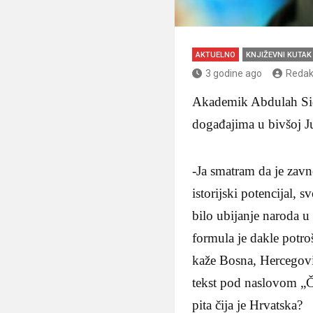
AKTUELNO
KNJIŽEVNI KUTAK
3 godine ago
Redak
Akademik Abdulah Sidr
događajima u bivšoj Jug
-Ja smatram da je zavno
istorijski potencijal, 
bilo ubijanje naroda u
formula je dakle potro
kaže Bosna, Hercegovi
tekst pod naslovom „Čij
pita čija je Hrvatska?