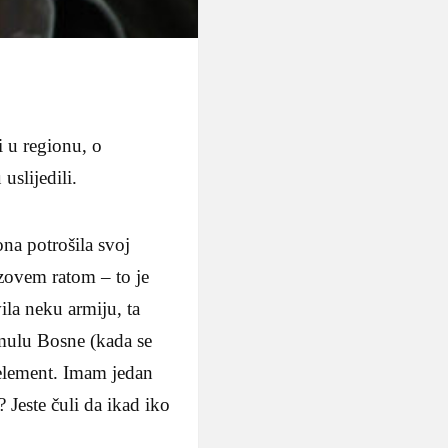
i u regionu, o
uslijedili.
ona potrošila svoj
e zovem ratom – to je
ila neku armiju, ta
rmulu Bosne (kada se
 element. Imam jedan
? Jeste čuli da ikad iko