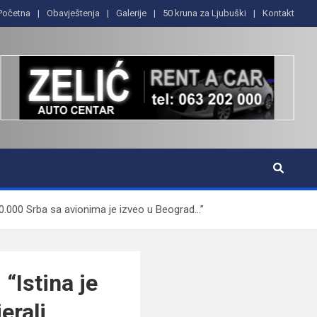
Početna
Obavještenja
Galerije
50 kruna za Ljubuški
Kontakt
0.000 Srba sa avionima je izveo u Beograd…”
Istina je
erali,