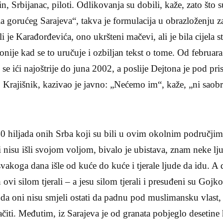
in, Srbijanac, piloti. Odlikovanja su dobili, kaže, zato što
kla gorućeg Sarajeva“, takva je formulacija u obrazloženju 
i je Karađorđevića, ono ukršteni mačevi, ali je bila cijela st
nije kad se to uručuje i ozbiljan tekst o tome. Od februara
se ići najoštrije do juna 2002, a poslije Dejtona je pod pr
Krajišnik, kazivao je javno: „Nećemo im“, kaže, „ni saob
40 hiljada onih Srba koji su bili u ovim okolnim područj
 nisu išli svojom voljom, bivalo je ubistava, znam neke l
vakoga dana išle od kuće do kuće i tjerale ljude da idu. A
 ovi silom tjerali – a jesu silom tjerali i presuđeni su Go
 da oni nisu smjeli ostati da padnu pod muslimansku vlast,
iti. Međutim, iz Sarajeva je od granata pobjeglo desetine hi