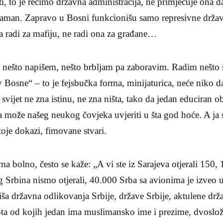
i, to je recimo državna administracija, ne primjećuje ona d
aman. Zapravo u Bosni funkcionišu samo represivne držav
ona radi za mafiju, ne radi ona za građane…
, nešto napišem, nešto brbljam pa zaboravim. Radim nešto 
 Bosne“ – to je fejsbučka forma, minijaturica, neće niko da
i svijet ne zna istinu, ne zna ništa, tako da jedan educiran ob
a može našeg neukog čovjeka uvjeriti u šta god hoće. A ja
toje dokazi, fimovane stvari.
ma bolno, često se kaže: „A vi ste iz Sarajeva otjerali 150, 
og Srbina nismo otjerali, 40.000 Srba sa avionima je izveo 
iša državna odlikovanja Srbije, države Srbije, aktulene drž
lota od kojih jedan ima muslimansko ime i prezime, dvosl