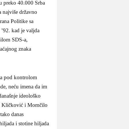
 su preko 40.000 Srba
za najviše državno
rana Politike sa
 ’92. kad je valjda
isilom SDS-a,
raćajnog znaka
ima pod kontrolom
jude, neću imena da im
 današnje ideološko
jko Kličković i Momčilo
 tako danas
ljada i stotine hiljada