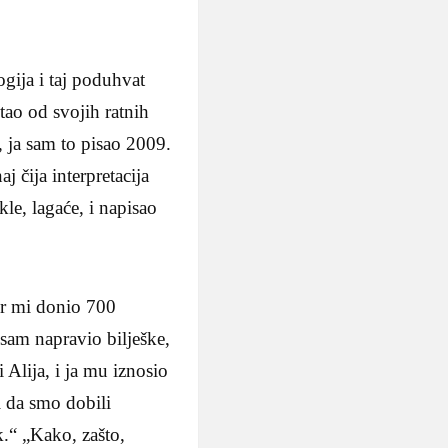
ogija i taj poduhvat
tao od svojih ratnih
, ja sam to pisao 2009.
j čija interpretacija
le, lagaće, i napisao
ir mi donio 700
 sam napravio bilješke,
i Alija, i ja mu iznosio
i da smo dobili
k.“ „Kako, zašto,