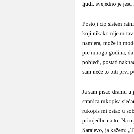
ljudi, svejedno je jesu l
Postoji cio sistem ratn
koji nikako nije mrta
namjera, može ih model
pre mnogo godina, da se
pobjedi, postati nakna
sam neće to biti prvi p
Ja sam pisao dramu u 
stranica rukopisa sjeć
rukopis mi ostao u sobi
primjedbe na to. Na mj
Sarajevo, ja kažem: „T