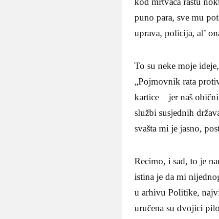
kod mrtvaca rastu nokt
puno para, sve mu pot
uprava, policija, al’ 
To su neke moje ideje
„Pojmovnik rata protiv
kartice – jer naš običn
službi susjednih držav
svašta mi je jasno, pos
Recimo, i sad, to je na
istina je da mi nijedn
u arhivu Politike, najv
uručena su dvojici pi