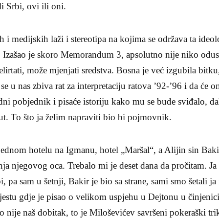
i Srbi, ovi ili oni.
ih i medijskih laži i stereotipa na kojima se održava ta ideol
v. Izašao je skoro Memorandum 3, apsolutno nije niko odus
irtati, može mjenjati sredstva. Bosna je već izgubila bitku
 u nas zbiva rat za interpretaciju ratova ’92-’96 i da će ona
dni pobjednik i pisaće istoriju kako mu se bude sviđalo, dak
ut. To što ja želim napraviti bio bi pojmovnik.
jednom hotelu na Igmanu, hotel „Maršal“, a Alijin sin Bak
anja njegovog oca. Trebalo mi je deset dana da pročitam. Ja
, pa sam u šetnji, Bakir je bio sa strane, sami smo šetali ja 
estu gdje je pisao o velikom uspjehu u Dejtonu u činjenic
o nije naš dobitak, to je Miloševićev savršeni pokeraški tri