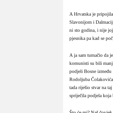
A Hrvatska je pripojil
Slavonijom i Dalmacij
ni sto godina, i nije 
pjesnika pa kad se počn
A ja sam tumačio da j
komunisti su bili manji
podjeli Bosne između S
Rodoljuba Čolakovića, 
tada riješio stvar na t
spriječila podjela koja
Što će mi? Naš čovjek 