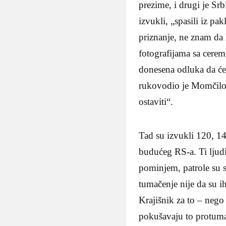
prezime, i drugi je Srb
izvukli, „spasili iz pa
priznanje, ne znam da l
fotografijama sa ceremo
donesena odluka da će 
rukovodio je Momčilo 
ostaviti“.
Tad su izvukli 120, 1
budućeg RS-a. Ti ljudi
pominjem, patrole su s
tumačenje nije da su ih
Krajišnik za to – nego
pokušavaju to protumač