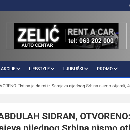
AKCIJE
LIFESTYLE
LJUBUŠKI
PROMO
O: “Istina je da mi iz Sarajeva nijednog Srbina nismo otjerali, 4
BDULAH SIDRAN, OTVORENO: “
ajeva nijednog Srbina nismo otj