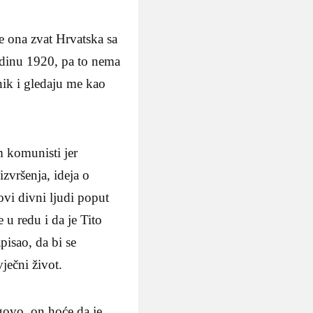
se ona zvat Hrvatska sa
odinu 1920, pa to nema
nik i gledaju me kao
 komunisti jer
izvršenja, ideja o
ovi divni ljudi poput
 u redu i da je Tito
pisao, da bi se
vječni život.
govo, on hoće da je