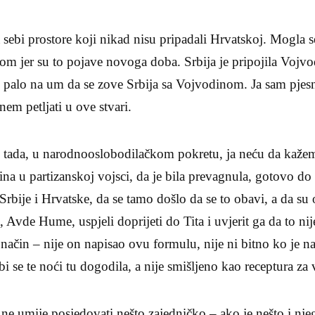
a sebi prostore koji nikad nisu pripadali Hrvatskoj. Mogla 
om jer su to pojave novoga doba. Srbija je pripojila Vojv
joj palo na um da se zove Srbija sa Vojvodinom. Ja sam pjes
em petljati u ove stvari.
e tada, u narodnooslobodilačkom pokretu, ja neću da kažem
na u partizanskoj vojsci, da je bila prevagnula, gotovo do 
rbije i Hrvatske, da se tamo došlo da se to obavi, a da su 
Avde Hume, uspjeli doprijeti do Tita i uvjerit ga da to nije
aj način – nije on napisao ovu formulu, nije ni bitno ko je na
 bi se te noći tu dogodila, a nije smišljeno kao receptura za 
ne umije posjedovati nešto zajedničko – ako je nešto i nje