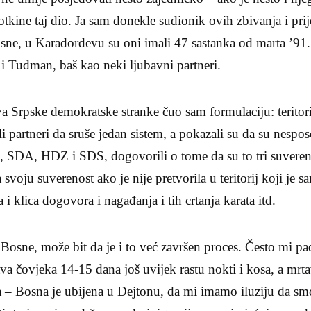
otkine taj dio. Ja sam donekle sudionik ovih zbivanja i prij
sne, u Karađorđevu su oni imali 47 sastanka od marta ’91.
i Tuđman, baš kao neki ljubavni partneri.
 Srpske demokratske stranke čuo sam formulaciju: teritori
li partneri da sruše jedan sistem, a pokazali su da su nespos
, SDA, HDZ i SDS, dogovorili o tome da su to tri suverena 
a svoju suverenost ako je nije pretvorila u teritorij koji je 
i klica dogovora i nagađanja i tih crtanja karata itd.
i Bosne, može bit da je i to već završen proces. Često mi p
a čovjeka 14-15 dana još uvijek rastu nokti i kosa, a mrta
 – Bosna je ubijena u Dejtonu, da mi imamo iluziju da smo