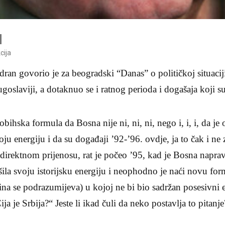
cija
an govorio je za beogradski “Danas” o političkoj situacij
oslaviji, a dotaknuo se i ratnog perioda i dogašaja koji su 
bihska formula da Bosna nije ni, ni, ni, nego i, i, i, da je 
svoju energiju i da su događaji ’92-’96. ovdje, ja to čak i n
 direktnom prijenosu, rat je počeo ’95, kad je Bosna naprav
šila svoju istorijsku energiju i neophodno je naći novu fo
na se podrazumijeva) u kojoj ne bi bio sadržan posesivni
a je Srbija?“ Jeste li ikad čuli da neko postavlja to pitanje