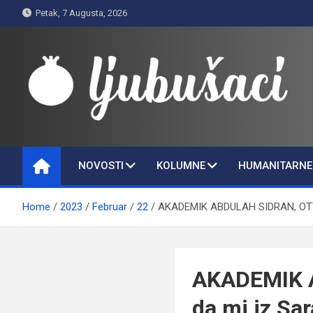
Skip
Petak, 7 Augusta, 2026
to
content
Ljubušaci
Svom voljenom gradu
NOVOSTI
KOLUMNE
HUMANITARNE 
Home
2023
Februar
22
AKADEMIK ABDULAH SIDRAN, OTVOREN
AKADEMIK A
da mi iz Sar