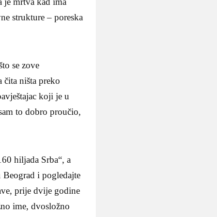
a je mrtva kad ima
ne strukture – poreska
što se zove
 čita ništa preko
avještajac koji je u
 sam to dobro proučio,
160 hiljada Srba“, a
u Beograd i pogledajte
ave, prije dvije godine
ožno ime, dvosložno